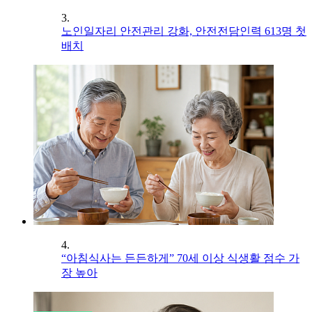
3.
노인일자리 안전관리 강화, 안전전담인력 613명 첫
배치
4.
“아침식사는 든든하게” 70세 이상 식생활 점수 가
장 높아