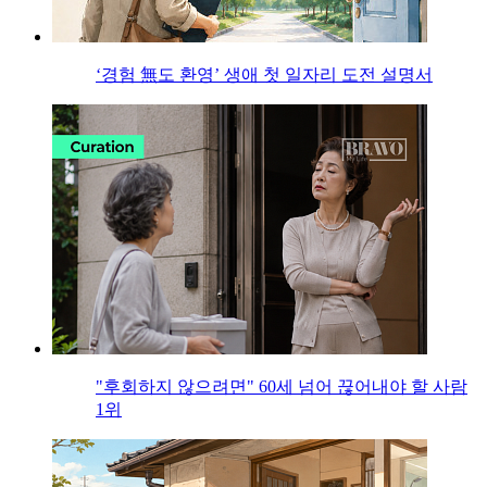
‘경험 無도 환영’ 생애 첫 일자리 도전 설명서
"후회하지 않으려면" 60세 넘어 끊어내야 할 사람
1위