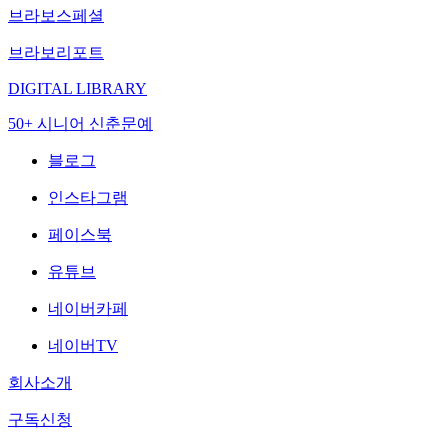
브라보스페셜
브라보리포트
DIGITAL LIBRARY
50+ 시니어 신춘문예
블로그
인스타그램
페이스북
유튜브
네이버카페
네이버TV
회사소개
구독신청