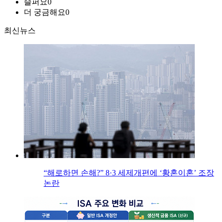
슬퍼요
0
더 궁금해요
0
최신뉴스
“해로하면 손해?” 8·3 세제개편에 ‘황혼이혼’ 조장
논란