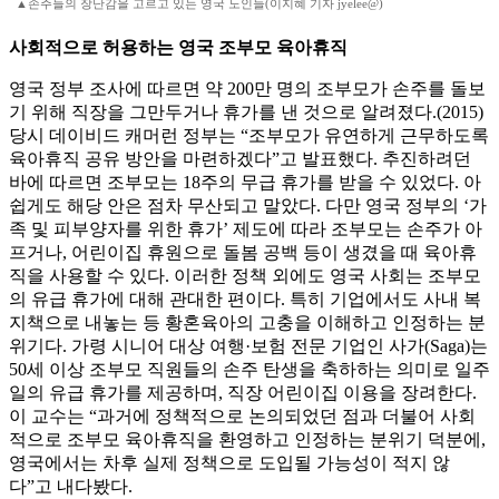
▲손주들의 장난감을 고르고 있는 영국 노인들(이지혜 기자 jyelee@)
사회적으로 허용하는 영국 조부모 육아휴직
영국 정부 조사에 따르면 약 200만 명의 조부모가 손주를 돌보
기 위해 직장을 그만두거나 휴가를 낸 것으로 알려졌다.(2015)
당시 데이비드 캐머런 정부는 “조부모가 유연하게 근무하도록
육아휴직 공유 방안을 마련하겠다”고 발표했다. 추진하려던
바에 따르면 조부모는 18주의 무급 휴가를 받을 수 있었다. 아
쉽게도 해당 안은 점차 무산되고 말았다. 다만 영국 정부의 ‘가
족 및 피부양자를 위한 휴가’ 제도에 따라 조부모는 손주가 아
프거나, 어린이집 휴원으로 돌봄 공백 등이 생겼을 때 육아휴
직을 사용할 수 있다. 이러한 정책 외에도 영국 사회는 조부모
의 유급 휴가에 대해 관대한 편이다. 특히 기업에서도 사내 복
지책으로 내놓는 등 황혼육아의 고충을 이해하고 인정하는 분
위기다. 가령 시니어 대상 여행·보험 전문 기업인 사가(Saga)는
50세 이상 조부모 직원들의 손주 탄생을 축하하는 의미로 일주
일의 유급 휴가를 제공하며, 직장 어린이집 이용을 장려한다.
이 교수는 “과거에 정책적으로 논의되었던 점과 더불어 사회
적으로 조부모 육아휴직을 환영하고 인정하는 분위기 덕분에,
영국에서는 차후 실제 정책으로 도입될 가능성이 적지 않
다”고 내다봤다.