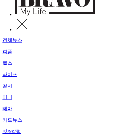
전체뉴스
피플
헬스
라이프
컬처
머니
테마
카드뉴스
컷&칼럼