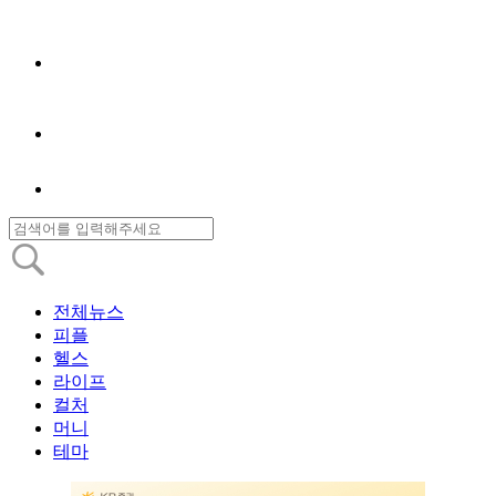
전체뉴스
피플
헬스
라이프
컬처
머니
테마