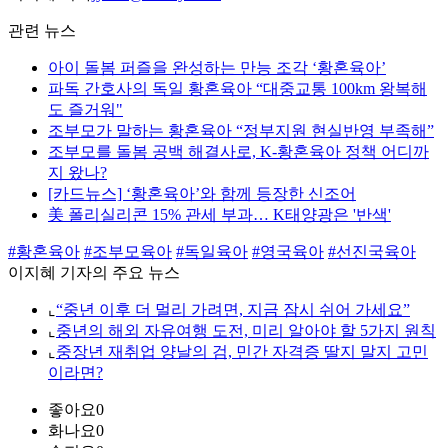
관련 뉴스
아이 돌봄 퍼즐을 완성하는 만능 조각 ‘황혼육아’
파독 간호사의 독일 황혼육아 “대중교통 100km 왕복해
도 즐거워"
조부모가 말하는 황혼육아 “정부지원 현실반영 부족해”
조부모를 돌봄 공백 해결사로, K-황혼육아 정책 어디까
지 왔나?
[카드뉴스] ‘황혼육아’와 함께 등장한 신조어
美 폴리실리콘 15% 관세 부과… K태양광은 '반색'
#황혼육아
#조부모육아
#독일육아
#영국육아
#선진국육아
이지혜 기자의 주요 뉴스
⌞
“중년 이후 더 멀리 가려면, 지금 잠시 쉬어 가세요”
⌞
중년의 해외 자유여행 도전, 미리 알아야 할 5가지 원칙
⌞
중장년 재취업 양날의 검, 민간 자격증 딸지 말지 고민
이라면?
좋아요
0
화나요
0