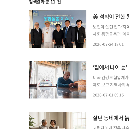
검색결과 총
11
건
美 석학이 전한 
노인이 살던 집과 지
사회 통합돌봄과 ‘에이징 
한국 통합돌봄의 미래를 모색하는 자리가 
2026-07-24 18:01
지에서 오틸리아 리 
‘집에서 나이 듦
미국 건강보험업계가 
제로 보고 지역사회 
역사회 연결망과 가족
2026-07-01 09:15
이다. 미국 건강
살던 동네에서 늙
고령자에게 집은 단순한