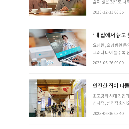
람이 많은 것으로 나타
실제 ‘노후 조달가능생
2023-12-13 08:35
이징 인 플레이스(Agin
‘내 집에서 늙고 
요양원, 요양병원 등의
그러나 나이 들수록 
필요하다. 우리나라보
2023-06-26 09:09
안전한 집이 다른
초고령화 시대 진입과 
신체적, 심리적 원인
돕기 위해 국가 기관과 
2023-06-16 08:40
지부 국립재활원 노