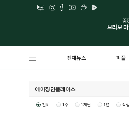
전체뉴스
피플
전체
1주
1개월
1년
직