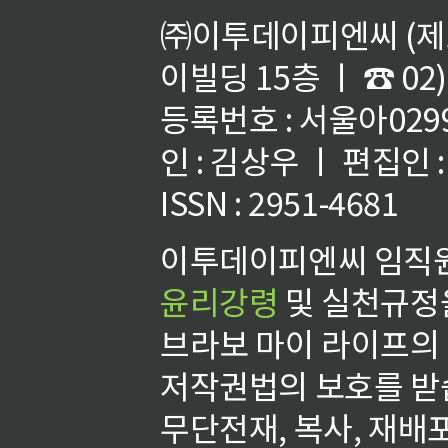
㈜이투데이피엔씨 (제호
이빌딩 15층 ㅣ ☎ 02)
등록번호 : 서울아02992
인 : 김상우 ㅣ 편집인
ISSN : 2951-4681
이투데이피엔씨 임직원
윤리강령
및 실천규정을
브라보 마이 라이프의
저작권법의 보호를 받
무단전재, 복사, 재배포