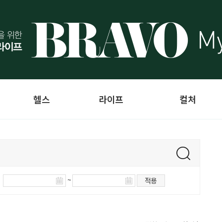
헬스
라이프
컬처
~
적용