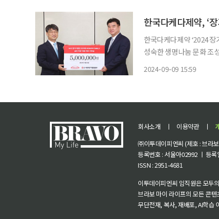
의 장례식’을 제공하고, 
한국다케다제약, ‘장
한국다케다제약 ‘2024 
성숙한 생명나눔 문화 조성을 위한
부는 2008년부터 매년 
2024-09-09 15:59
위한 인식 개선 활동에 앞
회사소개
ㅣ
이용약관
ㅣ
㈜이투데이피엔씨 (제호 : 브라보 마
등록번호 : 서울아02992 ㅣ 등록일자
ISSN : 2951-4681
이투데이피엔씨 임직원은 모두의
브라보 마이 라이프의 모든 콘텐
무단전재, 복사, 재배포, AI학습