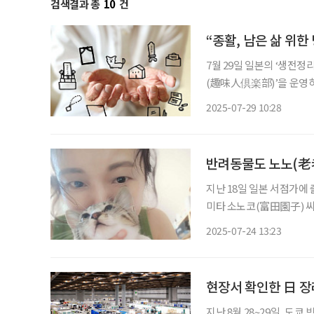
검색결과 총
10
건
“종활, 남은 삶 위
7월 29일 일본의 ‘생전정
(趣味人倶楽部)’을 운영하
고 있다. 종활이란 노년에
2025-07-29 10:28
화로 자
반려동물도 노노(老老
지난 18일 일본 서점가에 
미타 소노코(富田園子) 씨
고, 일본동물과학연구소 
2025-07-24 13:23
현장서 확인한 日 장
지난 8월 28~29일, 