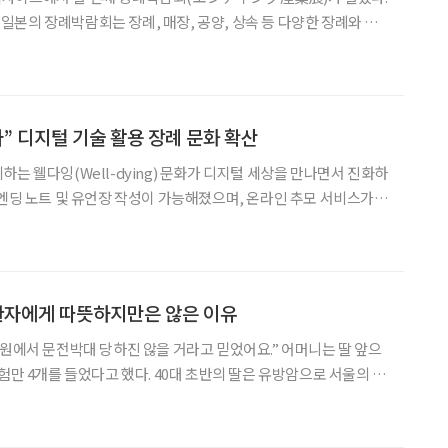
본의 장례박람회는 장례, 매장, 공양, 상속 등 다양한 장례와 종
번 박람회에는 약 160개사가 참여했으며, 1만 3318명이라는 역대
대 방문자가 다녀갔다. 고령자는 늘어나고 있지만 코로나19 이후
나” 디지털 기술 활용 장례 문화 확산
는 웰다잉(Well-dying) 문화가 디지털 세상을 만나면서 진화하
 엔딩 노트 및 유언장 작성이 가능해졌으며, 온라인 추모 서비스가
장례, 상속, 추모 등의 복잡했던 과정이 간편해졌고, 시공간의 제약이
줄어들었다. 스마트폰 하나로 웰다잉 준비 40여 년 동안
환자에게 따뜻하지만은 않은 이유
 문전박대 당하진 않을 거라고 믿었어요.” 어머니는 딸 앞으
험만 4개를 들었다고 했다. 40대 초반의 딸은 유방암으로 서울의 대
만 결국 말기 환자가 됐다. 주치의는 집 근처 호스피스를 알아보
 받아들일 수가 없었다. 남편과 이혼 후 홀로 키운 딸