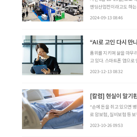
엔딩산업전이라고도 하는 일
활 산업 등을 소개한다. 이
2024-09-13 08:46
최
“AI로 고인 다시 만
품위를 지키며 삶을 마무리하
고 있다. 스마트폰 앱으로
확대되고 있다. 그 결과 
2023-12-13 08:32
[칼럼] 현실이 말기
“손에 돈을 쥐고 있으면 병원에서
로 암보험, 실비보험 등 보
형병원에서 항암치료를 했지
2023-10-26 09:53
라고 했는데 모녀는 도저히