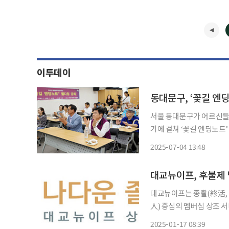
이투데이
동대문구, ‘꽃길 엔
서울 동대문구가 어르신들이
기에 걸쳐 ‘꽃길 엔딩노트’ 웰다잉 
형성을 통해 독거노인의 
2025-07-04 13:48
아보고 의미를 재발견할 기
대교뉴이프, 후불제 
대교뉴이프는 종활(終活, 
人) 중심의 멤버십 상조 서비스 
비스는 기존 접객과 상주 
2025-01-17 08:39