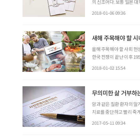
의 신조어다. 보통 일본 
동(就職活動)에 노력하는 
2018-01-06 09:36
취업을 원하는 젊은이들이
새해 주목해야 할 시
올해 주목해야 할 사회 현
한국 전쟁이 끝난 이후 1
태어난 이들이다. 정부의 
2018-01-02 15:54
구수의 14.3%에 달한다
무의미한 삶 거부하
암과 같은 질환 환자의 말
치료를 중단하고 빨리 죽게
입장에선 무의미할 수도 있는
2017-05-11 09:34
다. 올 8월 이러한 악순환