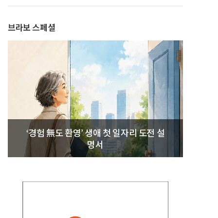
발간
브라보 스페셜
‘경험 無도 환영’ 생애 첫 일자리 도전 설
명서