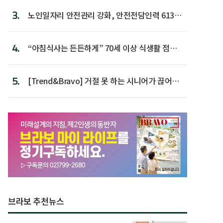
3.
노인일자리 안전관리 강화, 안전전담인력 613명
첫 배치
4.
“아침식사는 든든하게” 70세 이상 식생활 점수
가장 높아
5.
[Trend&Bravo] 거절 못 하는 시니어가 끊어야
할 행동 5
브라보 추천뉴스