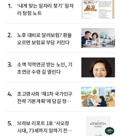
1.
‘내게 맞는 일자리 찾기’ 일자
리 탐험 노트
2.
노후 대비로 달러보험? 환율
오르면 보험료 부담 커진다
3.
소액 직역연금 받는 노인, 기
초연금 수령 길 열린다
4.
초고령사회 ‘제1차 국가인구
전략 기본계획’에 담길 정책
은
5.
브라보 리포트 1호 ‘사오정
시대, 73세까지 일하기 전략’