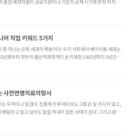
대학 졸업 예정자들이 공공기관이나 기업의 공채 시기에 맞춰 취직활
것을 슈카쓰(就活)라고 줄여 부르는 것에 빗댄 것. 발음까지 같다.
 검은색 정장 차림으로 기업 면접을 위해 뛰어다니는 것처럼 죽
니어 직업 키워드 5가지
상 중 하나는 은퇴 세대의 폭발이다. 우리 사회에서 베이비붐 세대는
955년생부터 정부의 출산억제정책이 본격화한 1963년까지 9년간
인구총조사 결과에 따르면, 이들의 숫자는 약 711만 명으로 전체 인
. 이들이 한꺼번에 은퇴자 인력시장으로 몰리면서 평생
는 사전연명의료의향서
기는 무척이나 힘겹다. 진통제가 투여되어도 고통은 잘 가시지 않고,
 해달라고 빌고 싶어도 말을 꺼내기 힘든 상태가 된다. 그리고 환자
, 인간다운 삶을 살기 힘든 상황이 몇 달 혹은 몇 년 지속될 수 있
을 막기 위해 ‘호스피스·완화의료 및 임종 과정에