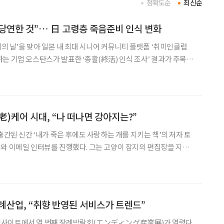
정확도순
최신순
한 당연한 것”… 日 고령층 죽음준비 인식 변화
리의 날’을 맞아 일본 내 최대 시니어 커뮤니티 플랫폼 ‘취미인클럽
는 기업 오스탄스가 발표한 ‘종활(終活) 인식 조사’ 결과가 주목받
 인생의 마무리를 준비하는 활동으로, 일본에서는 이미 보편적인 문
리잡고 있다. 오스탄스는 시니어 인플루언서 커뮤니티에서 출발해 콘텐츠
)케어 시대, “나 떠나면 강아지는?”
출간된 신간 ‘내가 죽은 후에도 사랑하는 개를 지키는 책’의 저자 토
와 이메일 인터뷰를 진행했다. 그는 고양이 잡지의 편집장을 지냈
회원이기도 하다. 최근에는 작가로서 활발하게 고양이와 개에 관한
서적의 저술활동을 펼치고 있다. 그는 자신을 “고양이 열 마리와 함께 사는 사람”
례산업, “취향 반영된 서비스가 트렌드”
도쿄 빅사이트에서 열 번째 장례박람회(エンディング産業展)가 열렸다.