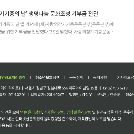
장례 비용은 후불제로 지불하는 차별화된 상조 서비스이다.
기기증의 날’ 생명나눔 문화조성 기부금 전달
장기기증의 날’을 기념해 (재)사랑의장기기증운동본부(운동본부)에
 기부금을 전달했다고 9일 밝혔다. 사랑의장기기증운동본
9월 9일을 장기기증의 날로 지정하고, 올바른 장기기증 문화의 정착을
장서고 있다. 생명나눔의 가치를 널리 알리고 국민 건강을
개인정보처리방침
ㅣ
청소년보호정책
ㅣ
구독신청
ㅣ
공지사항
ㅣ
기사제보/
이 라이프) ㅣ 서울시 강남구 강남대로 556 이투데이빌딩 15층 ㅣ ☎ 02)799-6713
 : 2014.02.04 ㅣ 발행일자 : 2014.02.07 ㅣ 발행인 : 김상우 ㅣ 편집인 : 한승훈 ㅣ
 의견을 모아
언론 윤리강령
,
기자윤리강령
,
임직원 윤리강령
및 실천규정을 제정, 준수하
츠(기사)는 인터넷신문위원회 윤리강령을 준수하며, 저작권법의 보호를 받습니다.
 이용 등을 금지합니다.