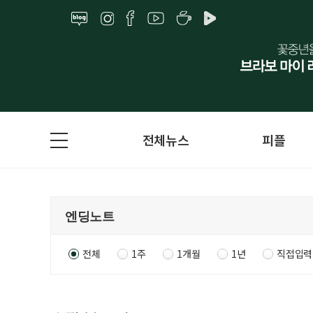
전체뉴스
피플
전체
1주
1개월
1년
직접입력