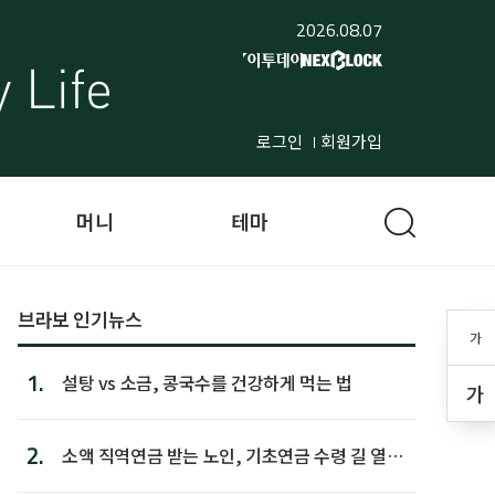
2026.08.07
로그인
회원가입
머니
테마
브라보 인기뉴스
가
1.
설탕 vs 소금, 콩국수를 건강하게 먹는 법
가
2.
소액 직역연금 받는 노인, 기초연금 수령 길 열린
다