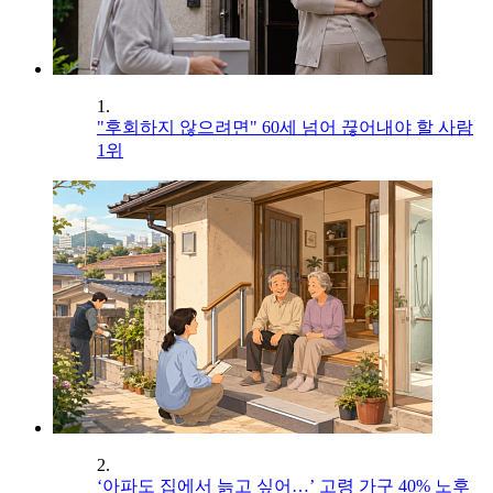
1.
"후회하지 않으려면" 60세 넘어 끊어내야 할 사람
1위
2.
‘아파도 집에서 늙고 싶어…’ 고령 가구 40% 노후