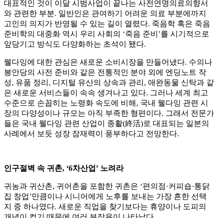
대표적인 것이 이달 시범사업이 끝나는 사전연명의료의향서
와 관련한 부분. 일반인은 관여하기 어려운 의료 부분에까지
고인의 의지가 반영될 수 있는 길이 열렸다. 죽음학 혹은 죽음
준비학의 대중화 역시 우리 사회의 ‘죽음 준비’를 시기적으로
앞당기고 방식도 다양화하는 초석이 됐다.
웰다잉에 대한 관심은 새로운 소비시장을 만들어냈다. 수의나
봉안당의 사전 준비와 같은 전통적인 분야 외에 엔딩노트 작
성, 유품 정리, 디지털 유산의 상속과 관리, 애완동물 신탁과 같
은 새로운 서비스들이 속속 생겨나고 있다. 그러나 세계 최고
수준으로 손꼽히는 노령화 속도에 비해, 국내 웰다잉 관련 시
장의 다양성이나 규모는 아직 부족한 형편이다. 그래서 전문가
들은 국내 웰다잉 관련 산업이 종활(終活)로 대표되는 일본의
사례에서 보듯 성장 잠재력이 풍부하다고 전망한다.
인구절벽 속 귀촌, ‘6차산업’ 노려라
귀농과 귀산촌, 귀어촌을 포함한 귀촌은 ‘편의점·커피숍·통닭
집 창업’만큼이나 시니어에게 노후를 보내는 가장 흔한 선택
지 중 하나였다. 새로운 직업을 찾기보다는 휴양이나 도피의
개념이 컸기 때문에 여러 부작용이 나타났다.