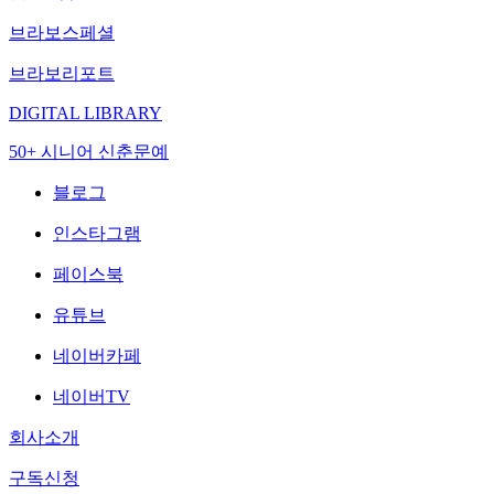
브라보스페셜
브라보리포트
DIGITAL LIBRARY
50+ 시니어 신춘문예
블로그
인스타그램
페이스북
유튜브
네이버카페
네이버TV
회사소개
구독신청