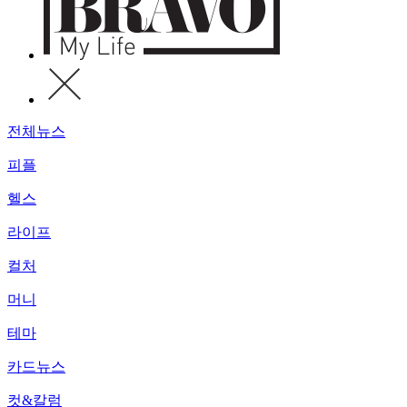
전체뉴스
피플
헬스
라이프
컬처
머니
테마
카드뉴스
컷&칼럼