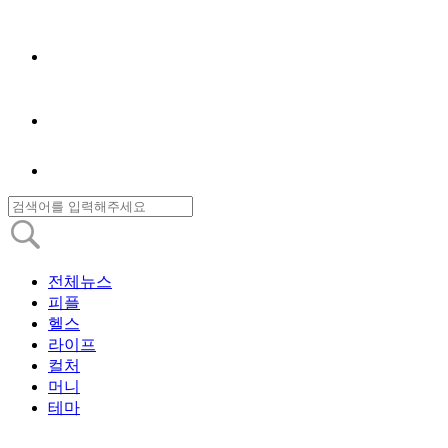
전체뉴스
피플
헬스
라이프
컬처
머니
테마