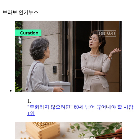
브라보 인기뉴스
1.
"후회하지 않으려면" 60세 넘어 끊어내야 할 사람
1위