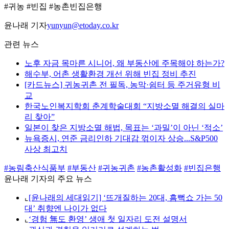
#귀농 #빈집 #농촌빈집은행
윤나래 기자
yunyun@etoday.co.kr
관련 뉴스
노후 자금 목마른 시니어, 왜 부동산에 주목해야 하는가?
해수부, 어촌 생활환경 개선 위해 빈집 정비 추진
[카드뉴스] 귀농귀촌 전 필독, 농막·쉼터 등 주거유형 비
교
한국노인복지학회 춘계학술대회 “지방소멸 해결의 실마
리 찾아”
일본이 찾은 지방소멸 해법, 목표는 ‘과밀’이 아닌 ‘적소’
뉴욕증시, 연준 금리인하 기대감 꺾이자 상승...S&P500
사상 최고치
#농림축산식품부
#부동산
#귀농귀촌
#농촌활성화
#빈집은행
윤나래 기자의 주요 뉴스
⌞
[윤나래의 세대읽기] ‘뜨개질하는 20대, 흠뻑쇼 가는 50
대’ 취향엔 나이가 없다
⌞
‘경험 無도 환영’ 생애 첫 일자리 도전 설명서