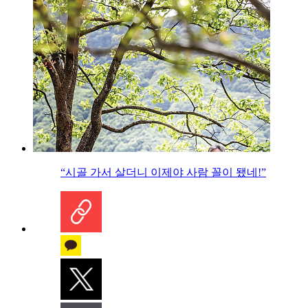
“시골 가서 살더니 이제야 사람 꼴이 됐네!”