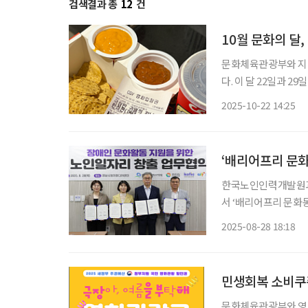
검색결과 총
12
건
10월 문화의 달,
문화체육관광부와 지역
다. 이 달 22일과 2
네마, 씨네큐)에서 상
2025-10-22 14:25
가 배포한 6000원 
‘배리어프리 문화
한국노인인력개발원과
서 ‘배리어프리 문화
험과 역량을 활용해 
2025-08-28 18:18
기 위한
민생회복 소비쿠폰
문화체육관광부와 영화