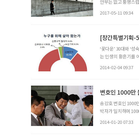
안부는 없고 퉁명스럽
만난 김미혜(42)씨와
2017-05-11 09:34
어느 날. 인사인 듯 
‘꽃다운’ 30대와 ‘성
는 인생의 황혼기를 어
신, 베풂 등이 정답을 찾을 키워드다. 이들 신중년층은
2014-02-04 09:37
고 생각하고 있고, 
변호인 1000만
송강호 변호인 1000만 돌파 순수익 영화 ‘변호인’(감독
박자가 일치하며 10
및 순이익에도 관심이 모아진다. 영화진흥위원회 영화관 입장
2014-01-20 07:33
인’은 정식 개봉 32일