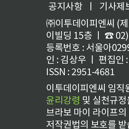
공지사항
ㅣ
기사제
㈜이투데이피엔씨 (제호
이빌딩 15층 ㅣ ☎ 02)
등록번호 : 서울아02992
인 : 김상우 ㅣ 편집인
ISSN : 2951-4681
이투데이피엔씨 임직원
윤리강령
및 실천규정을
브라보 마이 라이프의
저작권법의 보호를 받