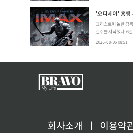
'오디세이' 흥행
크리스토퍼 놀란 감독
질주를 시작했다. 6일 영화진흥위원회 영화관입장권 통합전산망에 따르면 '오디세이'는 개
봉 첫날인 5일 29만
2026-08-06 08:51
만372
회사소개
ㅣ
이용약