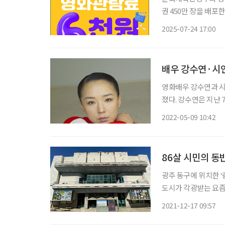
권 450만 장을 배포
할인권은 영화 상영관 
2025-07-24 17:00
배우 강수연·시인
영화배우 강수연과 시
졌다. 강수연은 지난 7일 향년 55세로 별세했다. 지난 5일 자택에서 뇌출혈로 쓰러진 뒤 병원
에서 치료를 받아 왔지만, 끝내 의식을 
2022-05-09 10:42
서울 강남구 삼성서
86살 시민의 동
광주 동구에 위치한 ‘
도시가 각광받는 요즘,
여전히 가장 먼저 떠오
2021-12-17 09:57
질 사진 대신 손그림 