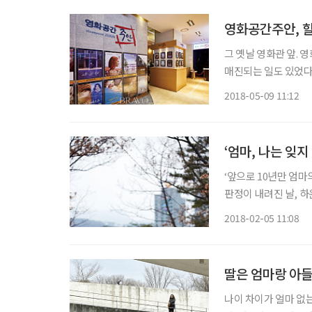
영화공간주안, 
그 옛날 영화관 앞. 
매진되는 일도 있었다
하고 나와 “암표 있
2018-05-09 11:12
해 상영관을 찾아가는 
‘엄마, 나는 잊
‘앞으로 10년만 엄마
판정이 내려진 날, 
했다. 당시 일흔이 넘
2018-02-05 11:08
현재, 절망으로 휩싸
딸은 엄마랑 아들
나이 차이가 얼마 없는