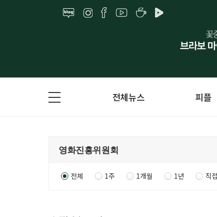
전체뉴스
피플
전체
1주
1개월
1년
직