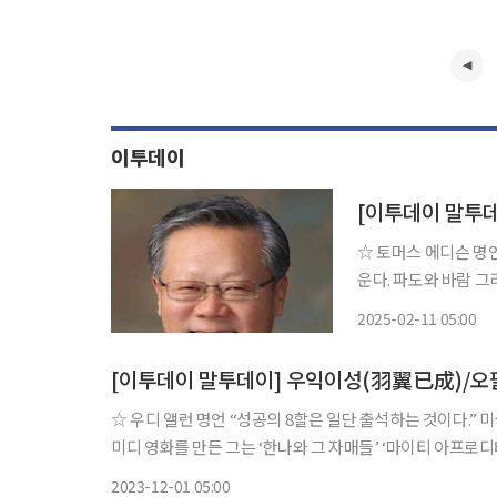
이투데이
[이투데이 말투
☆ 토머스 에디슨 명언 “나는 발상의 벽에 부딪힐 때면 해변이나 강가로 나가 낚싯줄을
운다. 파도와 바람 그리고
많은 발명품(축음기, 
2025-02-11 05:00
되어 있다. 정규 교
[이투데이 말투데이] 우익이성(羽翼已成)/오
☆ 우디 앨런 명언 “성공의 8할은 일단 출석하는 것이다.” 미국의 영화감독. 자신이 각본한 ‘돈을 갖고 튀어라’ ‘사랑과 죽음’ 등의 코
미디 영화를 만든 그는 ‘한나와 그 자매들’ ‘마이티 아프로
의 열등감 등을 중요한 코믹요소로 승화시켜 웃음 뒤에 페
2023-12-01 05:00