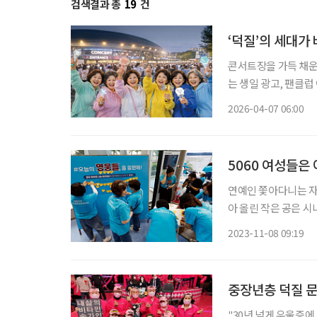
검색결과 총
19
건
‘덕질’의 세대가
콘서트장을 가득 채운
는 생일 광고, 팬클럽
팬덤의 풍경이 눈에 띄
2026-04-07 06:00
로트를 축으로 한 50
5060 여성들은
연예인 쫓아다니는 자
아 올린 작은 공은 시
다. 거대한 흐름이 된 시
2023-11-08 09:19
확정.” “우리는 살았
중장년층 덕질 문
"30년 넘게 우울증에