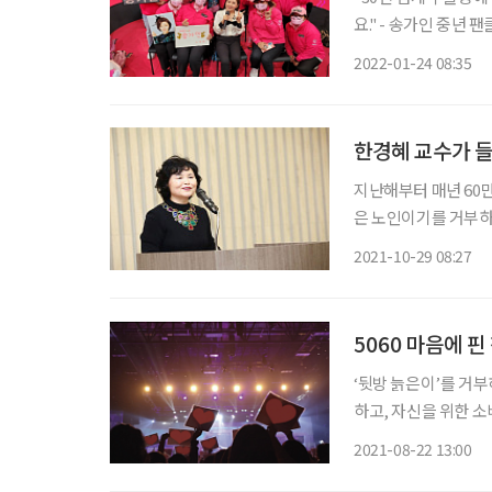
요." - 송가인 중년 팬클럽 회원 '덕질'의 사전적인 의미는 '어떤
와 관련된 것들을 모
2022-01-24 08:35
향한 팬들의 '팬질'로
한경혜 교수가 들
지난해부터 매년 60
은 노인이기를 거부하
인으로 규정해 모두 
2021-10-29 08:27
는 아니다. 노인으로
면 어
5060 마음에 핀
‘뒷방 늙은이’를 거
하고, 자신을 위한 소
화를 만들고 있다. 
2021-08-22 13:00