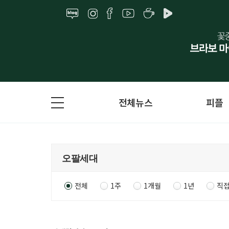
전체뉴스
피플
전체
1주
1개월
1년
직