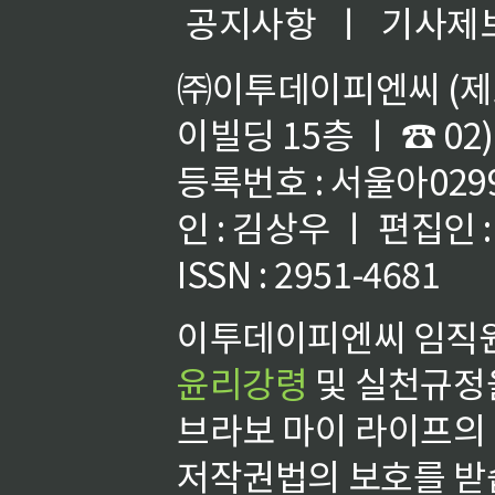
공지사항
ㅣ
기사제
㈜이투데이피엔씨 (제호
이빌딩 15층 ㅣ ☎ 02)
등록번호 : 서울아02992
인 : 김상우 ㅣ 편집인
ISSN : 2951-4681
이투데이피엔씨 임직원
윤리강령
및 실천규정을
브라보 마이 라이프의
저작권법의 보호를 받