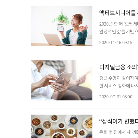
액티브시니어를 위
2020년 한 해 ‘오
안정적인 삶을 기반으
도 적극적으로 참여한
2020-11-16 09:15
필요한 ‘오팔(OPAL
디지털금융 소외
평균 수명이 길어지며
한 서비스 강화에 나
·NH농협은행 등 시
2020-07-31 08:00
대면 방식의 서비스를 출시하거나 확대하
체
“삼식이가 변했다
은퇴 후 집에서 세 끼