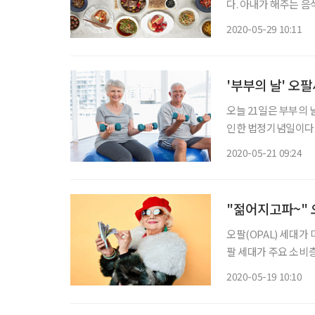
다. 아내가 해주는 음
대’가 늘어나는 분위기다.
2020-05-29 10:11
어로, 고령화 사회의
'부부의 날' 오
오늘 21일은 부부의
인한 법정기념일이다. 
한다’는 의미다. 최근 각종 사회·경제문제들로 인한 가정 해체가 늘면서 배우자의 역할이 점
2020-05-21 09:24
점 중요시 되고 있다. 
"젊어지고파~" 
오팔(OPAL) 세대가
팔 세대가 주요 소비층으로
자를 딴 신조어로, 
2020-05-19 10:10
50대 이상 환자 수와