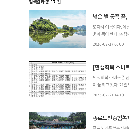
검색결과 총
13
건
넓은 벌 동쪽 끝,
또다시 여름이다. 여름
움에 목이 멘다. 뜨겁
지 못하던 뜨겁던 날
2026-07-17 06:00
여름을 
[민생회복 소비쿠
민생회복 소비쿠폰 신
이 쏠리고 있다. 21일 행정안전부에 따르면 이날 오전 9시부터 민생회복 소비쿠폰을 은행, 카
드, 주민센터 등 온·오프라인을 통해 신
2025-07-21 14:10
본으로 한다. 소득별
종로노인종합복지
종로노인종합복지관(관