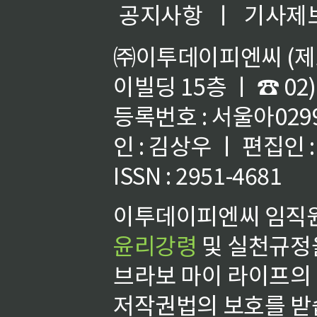
공지사항
ㅣ
기사제
㈜이투데이피엔씨 (제호
이빌딩 15층 ㅣ ☎ 02)
등록번호 : 서울아02992
인 : 김상우 ㅣ 편집인
ISSN : 2951-4681
이투데이피엔씨 임직원
윤리강령
및 실천규정을
브라보 마이 라이프의
저작권법의 보호를 받