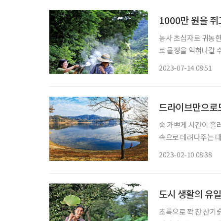
1000만 원을 
농사 초심자로 귀농한
로 물정을 익혀나갈 
럼 겪으며 살아가기 
2023-07-14 08:51
은 한결 농도가 짙다.
드라이브만으로도
숨 가쁘게 시간이 흘러
속으로 데려다주는 대
한 추위 속에 호수의 새벽 공기를 맞
2023-02-10 08:38
어렵진 않다. 달려갈
도시 생활의 유
초록으로 꽉 찬 산기슭