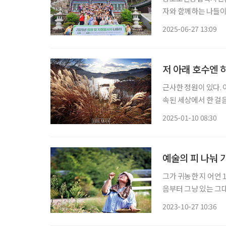
자와 함께하는 나들이
의 뜻을 담아 기획됐으
2025-06-27 13:09
가자들은 장계관광지와
저 아래 호수엔 
근사한 정원이 있다. 
속된 세상에서 한 걸
이는 목회자다. 그렇
2025-01-10 08:30
한 그리움, 또는 마
예술의 피 나눠 
그가 귀농한 지 어언 
음부터 그냥 있는 그
아 일을 지속하고 있다
2023-10-27 10:36
일, 화초의 수가 자그