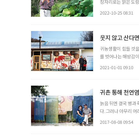
장자리로는 맑은 도랑
잦을 것 같지만 산의 
2022-10-25 08:31
적막감마저 깊으니 온
웃지 않고 산다면
귀농생활이 힘들 것을
를 벗어나는 해방감이
라 날아오르듯 가뿐한
2021-01-01 09:10
물인 양 걸림 없이 한
귀촌 통해 천연
늙음 뒤엔 결국 병과
다. 그러나 아무리 어
하게 누적되는 나이테에
2017-08-08 09:54
가할 수 있는 게 아니