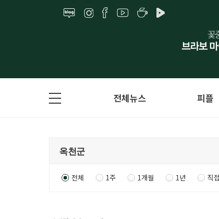
전체뉴스
피플
전체
1주
1개월
1년
직