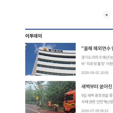
이투데이
"올해 해외연수 
경기도의회가 매년 논
바 '외유성 출장' 
치면서다. 2일 이투데이 취재를 종합하면, 남종섭 경기도의회 의장과 안광률 더불어민주당
2026-08-02 10:08
대표의원, 방성환 
실시하지
새벽부터 쏟아진
9일 새벽 충청권을 
사태 관련 안전재난문
와 사면 유실로 통제가 이뤄지는 곳도 발생
2026-07-09 06:32