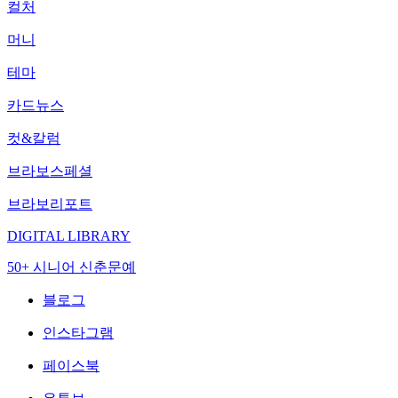
컬처
머니
테마
카드뉴스
컷&칼럼
브라보스페셜
브라보리포트
DIGITAL LIBRARY
50+ 시니어 신춘문예
블로그
인스타그램
페이스북