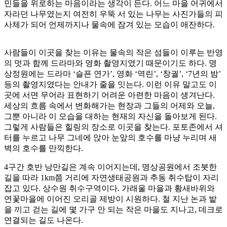
민들을 위로하는 마음이라는 생각이 든다. 어느 마을 어귀에서
자라던 나무였는지 여전히 우뚝 서 있는 나무는 사진가들의 피
사체가 되어 언제까지나 물속에 잠겨 있는 모습이 애잔하다.
사람들이 이곳을 찾는 이유는 물속의 작은 섬들이 이루는 반영
의 멋과 함께 드라마와 영화 촬영지였기 때문이기도 하다. 명
상정원에는 드라마 ‘슬픈 연가’, 영화 ‘역린’, ‘창궐’, ‘7년의 밤’
등의 촬영지였다는 안내가 줄을 잇는다. 이런 이유 말고도 이
곳에 서면 무어라 표현하기 어려운 아련한 마음이 생겨난다.
세상의 흐름 속에서 변화해가는 현장과 그들의 어제와 오늘,
그뿐 아니라 이 모습을 대하는 현재의 자신을 돌아보게 된다.
그렇게 사람들은 힐링의 장소로 이곳을 찾는다. 포토존에서 셔
터를 누르고 나무 그네에 앉아 눈앞의 호수를 마냥 누리며 새
벽의 호수를 만끽한다.
4구간 호반 낭만길은 계속 이어지는데, 명상공원에서 조붓한
길을 따라 1km쯤 거리에 자연생태공원과 추동 취수탑이 자리
잡고 있다. 상수원 취수구역이다. 가래울 마을과 황새바위와
연꽃마을에 이어진 오리골 제방이 시원하다. 철 지난 논과 밭
을 끼고 걷는 길에 몇 가구 안 되는 작은 마을도 지나고, 데크로
연결되는 길도 나온다.