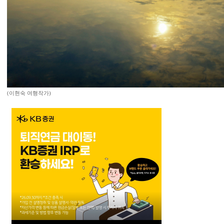
(이현숙 여행작가)