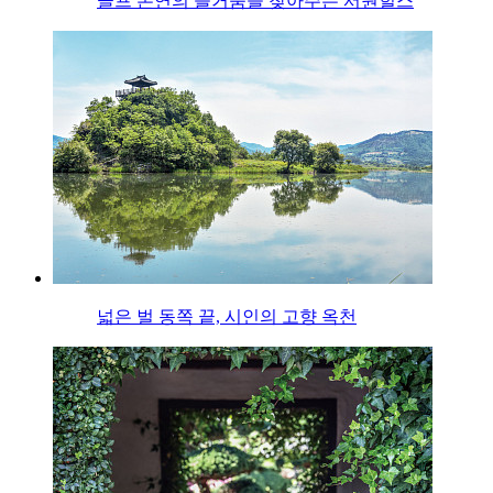
골프 본연의 즐거움을 찾아주는 서원힐스
넓은 벌 동쪽 끝, 시인의 고향 옥천