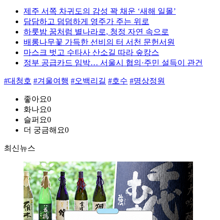
제주 서쪽 차귀도의 감성 꽉 채운 ‘새해 일몰’
담담하고 덤덤하게 영주가 주는 위로
하룻밤 꿈처럼 별나라로, 청정 자연 속으로
배롱나무꽃 가득한 선비의 터 서천 문헌서원
마스크 벗고 수타사 산소길 따라 숲캉스
정부 공급카드 임박… 서울시 협의·주민 설득이 관건
#대청호
#겨울여행
#오백리길
#호수
#명상정원
좋아요
0
화나요
0
슬퍼요
0
더 궁금해요
0
최신뉴스