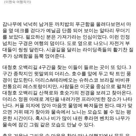
(이현숙 여행작가)
감나무에 넉넉히 남겨둔 까치밥의 푸근함을 올려다보면서 마
을 옆 데크를 걷다가 예닐곱 단쯤 되어 보이는 알타리 무더기
를 보았다. 필요하신 분은 가져가라는 인심이었다. 이런 인정
넘치는 구경은 여행의 덤이다. 도로 옆으로 나오니 자전거 부
대들이 씽씽 달린다. 시골길을 달리는 라이딩족들의 활기찬 질
주가 상쾌함을 듬뿍 얹어준다.
대청호 오백리길 4구간을 찾는 이들이 들르는 곳이 또 있다. 3
구간 종착지인 윗말뫼의 더리스. 호수를 앞에 두고 탁 트인 풍
경이 압도한다. 더리스&테라베오는 슈하스코 브라질 바비큐
전통요리 레스토랑이지만, 사람들은 이곳을 중심으로 펼쳐진
대청호 오백리길 산책로와 호숫가의 전경을 보려고 찾아온다.
더리스 정원 아래로 계단을 내려가면 프라이빗한 장소가 나타
난다. 커플 의자에 앉아 마음껏 물멍에 빠져들면 된다. 때가 맞
으면 거위 떼가 찾아와 물속에서 노니는 모습도 볼 수 있는 평
온한 시간이다. 혹시나 비가 많이 내린 후라면 벤치와 나무가
물속에 잠긴 그림 같은 모습도 만날 수 있다.
추운 겨울날 그리움 속 마을을 찾아 떠난 여행지에서 문득 유