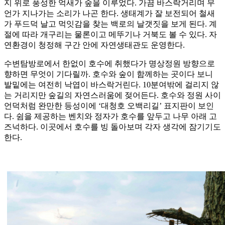
지 위로 풍성한 억새가 숲을 이루었다. 가끔 바스락거리며 무
언가 지나가는 소리가 나곤 한다. 생태계가 잘 보전되어 철새
가 푸드덕 날고 먹잇감을 찾는 백로의 날갯짓을 보게 된다. 계
절에 따라 개구리는 물론이고 메뚜기나 거북도 볼 수 있다. 자
연환경이 청정해 구간 안에 자연생태관도 운영한다.
수변탐방로에서 한없이 호수에 취했다가 명상정원 방향으로
향하면 무엇이 기다릴까. 호수와 숲이 함께하는 곳이다 보니
발밑에는 여전히 낙엽이 바스락거린다. 10분여밖에 걸리지 않
는 거리지만 숲길의 자연스러움에 젖어든다. 호수와 정원 사이
언덕처럼 완만한 등성이에 ‘대청호 오백리길’ 표지판이 보인
다. 쉼을 제공하는 벤치와 정자가 호수를 앞두고 나무 아래 고
즈넉하다. 이곳에서 호수를 빙 돌아보며 각자 생각에 잠기기도
한다.