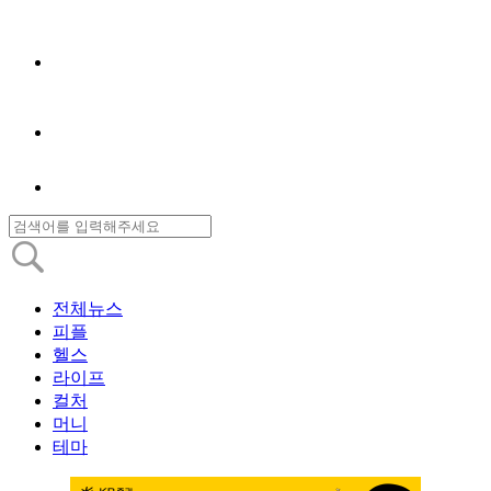
전체뉴스
피플
헬스
라이프
컬처
머니
테마