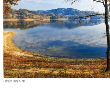
(이현숙 여행작가)