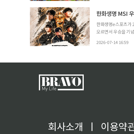
역, 배방역 맛집으로
한화생명 MSI
한화생명e스포츠가 20
오르면서 우승을 기념
관람과 선수단 팬사인회
2026-07-14 16:59
화생명e스포츠는 14일
회사소개
ㅣ
이용약