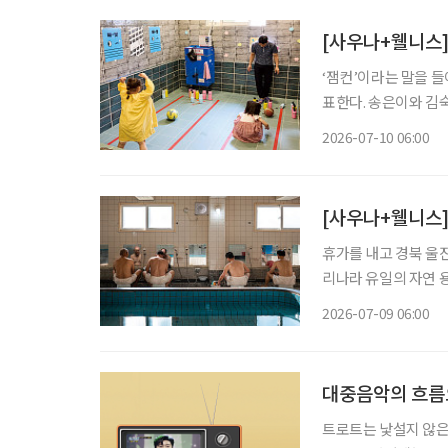
[사우나+웰니스]
‘잼컨’이라는 말을 
표한다. 송은이와 김숙
너’의 추천 사우나 장
2026-07-10 06:00
[사우나+웰니스]
휴가를 내고 경북 울
리나라 유일의 자연 
고 욕장을 찾은 어르
2026-07-09 06:00
와 셀럽, 전시가 모인
대중음악의 흐름
트로트는 낯설지 않은