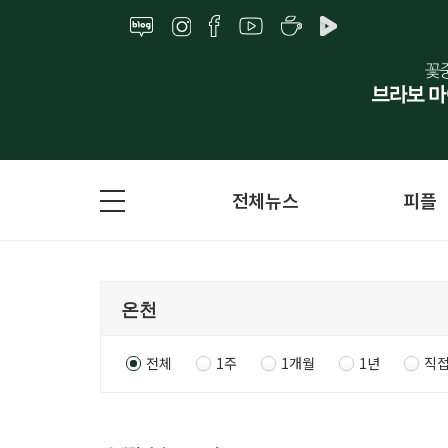
전체뉴스
피플
전체
1주
1개월
1년
직