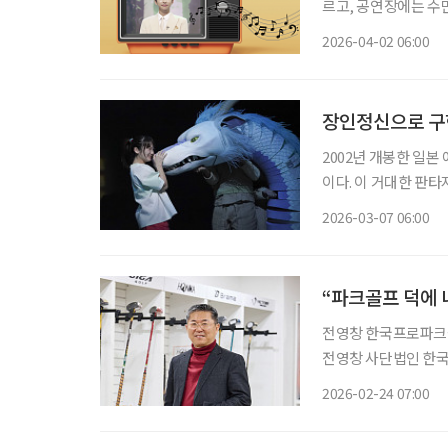
르고, 공연장에는 수
음악이 됐다. 한국 
2026-04-02 06:00
그리고 현대 대중음악
장인정신으로 구현
2002년 개봉한 일
이다. 이 거대한 판타
그리고 장인정신으로 
2026-03-07 06:00
겼다
“파크골프 덕에
전영창 한국프로파크골프협회 수석부회장 199
전영창 사단법인 한국
유롭게 오가는 사람들
2026-02-24 07:00
커피 한잔 값보다 저렴