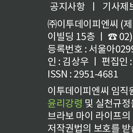
공지사항
ㅣ
기사제
㈜이투데이피엔씨 (제호
이빌딩 15층 ㅣ ☎ 02)
등록번호 : 서울아02992
인 : 김상우 ㅣ 편집인
ISSN : 2951-4681
이투데이피엔씨 임직원
윤리강령
및 실천규정을
브라보 마이 라이프의
저작권법의 보호를 받