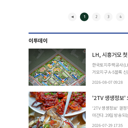
1
2
3
4
이투데이
LH, 시흥거모 
한국토지주택공사(LH)가
거모지구 A-5블록 
시흥거모 A-5블록은
2026-08-07 09:28
◀
'2TV 생생정보' 
아간다. 29일 방송되는 KBS2 '2TV 생생정보'에서는 결정적 한 수 코너를 통해 '장
○○○○○ ○○○○○○'을 찾
2026-07-29 17:35