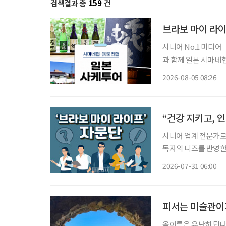
검색결과 총
159
건
브라보 마이 라이
시니어 No.1 미디
과 함께 일본 시마네현
다. 여행 일정은 12월 7일부터 10일
2026-08-05 08:26
슈를 만드는 사카구라
“건강 지키고, 
시니어 업계 전문가로 
독자의 니즈를 반영한 콘
26일 오전 10시~1
2026-07-31 06:00
학교 시니어비즈니스학
피서는 미술관이
올여름은 유난히 덥다