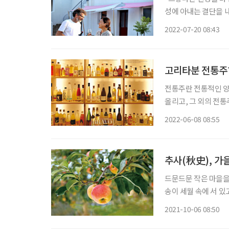
성에 아내는 결단을 
밭으로 향했다. 땅에 
2022-07-20 08:43
뤄질 수 있을까? 남편
고리타분 전통주?
전통주란 전통적인 양
올리고, 그 외의 전
다양하고 즐기는 방법
2022-06-08 08:55
추사(秋史), 가
드문드문 작은 마을을 
송이 세월 속에 서 있
가는 길 표지판이 군
2021-10-06 08:50
과밭이 나타난다. 