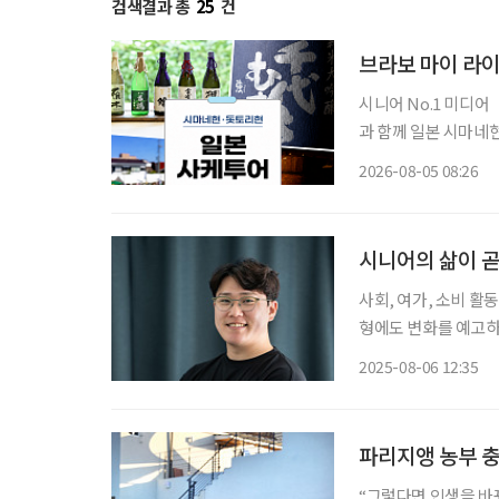
검색결과 총
25
건
브라보 마이 라이
시니어 No.1 미디
과 함께 일본 시마네현
다. 여행 일정은 12월 7일부터 10일
2026-08-05 08:26
슈를 만드는 사카구라
시니어의 삶이 곧
사회, 여가, 소비 활
형에도 변화를 예고하
이를 기반으로 커뮤니
2025-08-06 12:35
FOCC(Future of 
파리지앵 농부 충
“그렇다면 인생을 바꿔