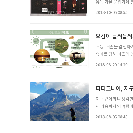
유독 가을 분위기와 잘
난감하고, 애써 주문해
2018-10-05 08:55
로 ‘와인은 어렵다’는
오감이 들썩들썩
귀농·귀촌을 결심하기
휴가를 겸해 마을의 
자연과 전통문화를 활
2018-08-20 14:30
파타고니아, 지구
지구 끝이라니 생각만
서 가슴까지의 여행이
남아메리카의 칠레와
2018-08-06 08:48
브랜드로 더 많이 알