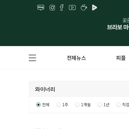
전체뉴스
피플
전체
1주
1개월
1년
직