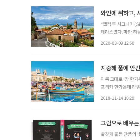
와인에 취하고, 
“웰컴 투 시그나기(Si
테라스였다. 파란 하
그림엽서 같았다. 포
2020-03-09 12:50
가지고 왔다. 이곳까지
지중해 품에 안긴
이름 그대로 ‘땅 한
프리카 한가운데 라임
(Malta)’다. 코
2018-11-14 10:29
스톤의 세계가 펼쳐진
그림으로 배우는 
빨갛게 물든 단풍의 