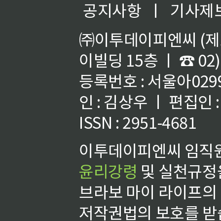
공지사항
ㅣ
기사제
㈜이투데이피엔씨 (제호
이빌딩 15층 ㅣ ☎ 02)
등록번호 : 서울아02992
인 : 김상우 ㅣ 편집인
ISSN : 2951-4681
이투데이피엔씨 임직원
윤리강령
및 실천규정을
브라보 마이 라이프의
저작권법의 보호를 받