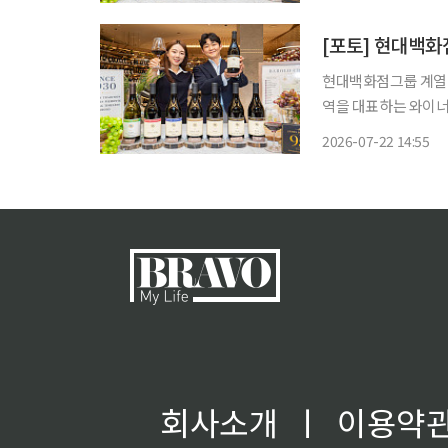
대프리미엄아울렛 스페
현대백화점그룹 계열 
역을 대표하는 와이너리 
으로 선뵌다고 22일 밝혔다. '바롤로 라베라'는 지아코모 그리말디의 
2026-07-22 14:55
와인 평론 매체 '제임
회사소개
ㅣ
이용약