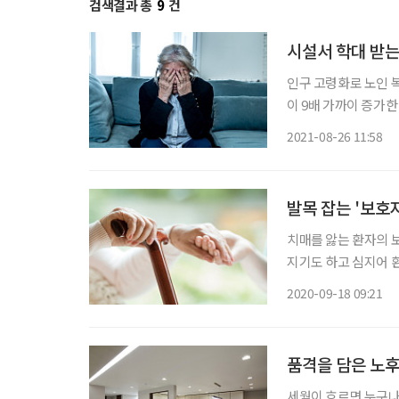
검색결과 총
9
건
시설서 학대 받는
인구 고령화로 노인 
이 9배 가까이 증가한
인력 부족과 과도한 근무 
2021-08-26 11:58
연구원이 ‘시설 내 노
발목 잡는 '보호
치매를 앓는 환자의 
지기도 하고 심지어 
있는 방법은 없을까. 그 해결책들을 찾아봤다.
2020-09-18 09:21
지수(48세·가명) 씨
품격을 담은 노
세월이 흐르면 누구나