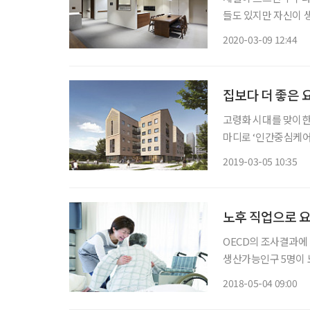
들도 있지만 자신이 
월을 보낸 사회적 범
2020-03-09 12:44
집보다 더 좋은 
고령화 시대를 맞이한 해외
마디로 ‘인간중심케어(P
어란, 개별화된 서비
2019-03-05 10:35
성, 자율성, 자존감을
노후 직업으로 
OECD의 조사결과에 
생산가능인구 5명이 
문제는 지금부터다. 급속
2018-05-04 09:00
할 것으로 전망됐다. 