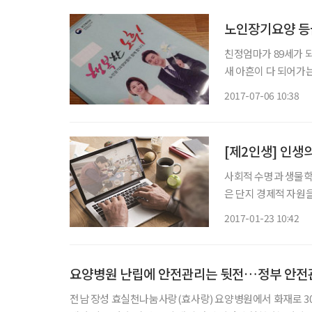
노인장기요양 등
친정엄마가 89세가 
새 아흔이 다 되어가는
퀴 도는 버스투어를 즐기셨다. 서울 종로구 옥인동이 고향인 엄마는
2017-07-06 10:38
창동 세검정과 부암동
[제2인생] 인생
사회적 수명과 생물학
은 단지 경제적 자원을
결되는 문제이기도 하
2017-01-23 10:42
늘고 있다. 결국 취업
요양병원 난립에 안전관리는 뒷전…정부 안전관
전남 장성 효실천나눔사랑(효사랑) 요양병원에서 화재로 30명이 넘는 인명 피해가 발생함에 따라 허술한 요양병원 관리 실태가 문