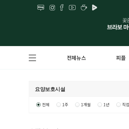
전체뉴스
피플
전체
1주
1개월
1년
직