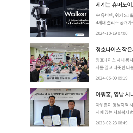
세계는 휴머노이드
中 유비텍, 워커 S1
4세대 앨리스 공개가장 앞선 美…자동
치열하게 전개되고 있다
2024-10-19 07:00
청호나이스 작은
청호나이스 사내 봉
사를 열고 따뜻한 나눔을 실천했다고 9
양보호시설로 청호나이스가 지
2024-05-09 09:19
이 직접 참여해 어르
한 감사의
아워홈, 영남 시
아워홈이 영남지역 시니어·키즈 
시에 있는 사회복지법
밝혔다. 체결식에는 
2023-02-23 08:49
했다. 아워홈과 희망세상은 요양보호시설 소속 어르신과 장애인들에게 양질의 식사를 제공하