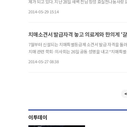
제가 되고 있다. 지난 28일 새벽 전남 장성 효실천나눔사랑 요양병원에서 대형 인명 사고가 밣생한 가운데 정부의 허술한 요양병원
관리로 인해 피해자를 더욱 키웠다는 지적이 일고 있다. 특
2014-05-29 15:14
치매소견서 발급자격 놓고 의료계와 한의계 '갈
7월부터 신설되는 치매특별등급제 소견서 발급 자격을 둘러싸고 의
치매 관련 학회·의사회는 26일 공동 성명을 내고 “치매특별등급 의사소견서 발급자격에 한의사를 포함시키는 것은 치매에 대한 의
2014-05-27 08:38
이투데이