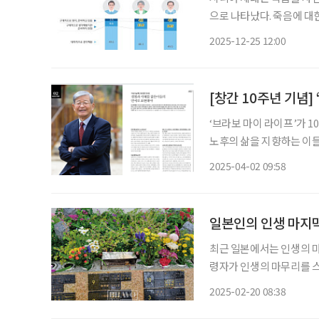
으로 나타났다. 죽음에 대한 인식과
시대의 시니어 라이프'를 주
2025-12-25 12:00
비는 내가 살아있는 동안 해
[창간 10주년 기념]
‘브라보 마이 라이프’가 1
노후의 삶을 지향하는 이들
중 다시 꺼내 독자들에게 자랑하고 싶은 기
2025-04-02 09:58
로 표현해야 정진홍 아산나눔
일본인의 인생 마지막
최근 일본에서는 인생의 마
령자가 인생의 마무리를 
증가하는 추세다. 대표적으로
2025-02-20 08:38
가 있다. 종활은 자녀에게