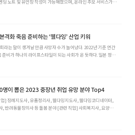
 엔딩 노트 및 유언장 작성이 가능해졌으며, 온라인 추모 서비스가
장례, 상속, 추모 등의 복잡했던 과정이 간편해졌고, 시공간의 제약이
줄어들었다. 스마트폰 하나로 웰다잉 준비 40여 년 동안
 본격화 죽음 준비하는 ‘웰다잉’ 산업 키워
회라는 말이 생겨날 만큼 사망자 수가 늘어났다. 2022년 기준 연간
죽음 준비가 하나의 라이프스타일이 되는 사회가 온 듯하다. 일본 정부
조하며 ‘엔딩산업전’을 개최, 비즈니스를 장려하고 있다. 일본인
 여성 87.7세, 남성 81.6세다.
0명이 뽑은 2023 중장년 취업 유망 분야 Top4
직업] 장례지도사, 유품정리사, 웰다잉지도사, 웰다잉코디네이터,
봄 분야 [관련 직업] 사회복지사, 요양보
사, 병원동행매니저, 케어매니저, 병원코디네이터 등 안전관리