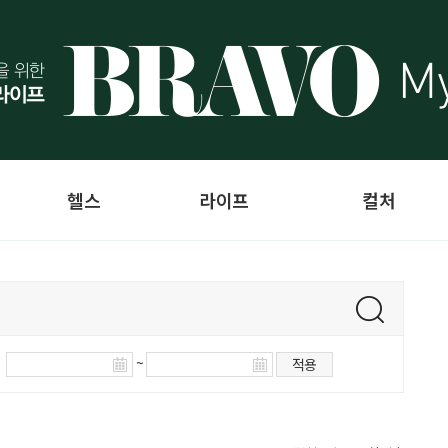
헬스
라이프
컬처
~
적용