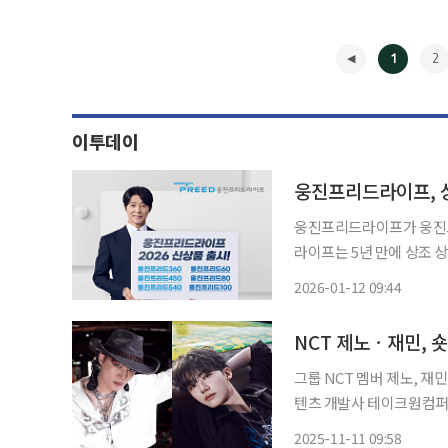
1
2
이투데이
웅진프리드라이프, 
웅진프리드라이프가 웅진그룹 
라이프는 5년 만에 상조 상
출시했다고 12일 밝혔다.
2026-01-12 09:44
적용한 상조 상품으로 웅
◀
NCT 제노ㆍ재민, 
그룹 NCT 멤버 제노, 재민
텐츠 개발사 테이크원컴퍼
2026년 상반기 중에 숏드라마로 선
2025-11-11 09:58