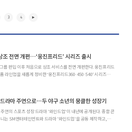
3
4
상조 전면 개편…‘웅진프리드’ 시리즈 출시
편입 이후 처음으로 상조 서비스를 전면 개편한다. 웅진프리드
품 라인업을 새롭게 정비한 ‘웅진프리드360·450·540’ 시리즈를
 이번 시리즈는 웅진그룹 편입 이후 처음으로 ‘웅진’ 브랜드를 정식
진그룹의 브랜드 신뢰와 프리드라이프의 장례 전문성을 결
▶
숏드라마 주연으로⋯두 야구 소년의 뭉클한 성장기
 주연의 스포츠 성장 드라마 '와인드업'이 내년에 공개된다. 종합 콘
니는 SM엔터테인먼트와 드라마 '와인드업'을 공동 제작하고,
보일 계획이라고 11일 밝혔다. '와인드업'은 스트라이크