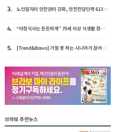
3.
노인일자리 안전관리 강화, 안전전담인력 613명
첫 배치
4.
“아침식사는 든든하게” 70세 이상 식생활 점수
가장 높아
5.
[Trend&Bravo] 거절 못 하는 시니어가 끊어야
할 행동 5
브라보 추천뉴스