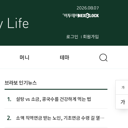
2026.08.07
로그인
회원가입
머니
테마
브라보 인기뉴스
가
1.
설탕 vs 소금, 콩국수를 건강하게 먹는 법
가
2.
소액 직역연금 받는 노인, 기초연금 수령 길 열린
다