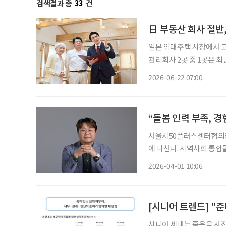
검색결과 총
33
건
日 부동산 회사 절반,
일본 임대주택 시장에서 고
관리회사 2곳 중 1곳은 최
자 입주와 관련해 가장 크게 우려하는 문제
2026-06-22 07:00
ットホーム)은 지난 18일
“돌봄 인력 부족, 
서울시50플러스센터협의회
에 나선다. 지역사회 통합
의 경험과 역량을 돌봄 현
2026-04-01 10:06
시니어 세대는 죽음을 사전