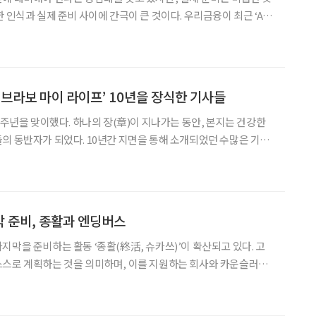
 실제 준비 사이에 간극이 큰 것이다. 우리금융이 최근 ‘AI
제로 발간한 2025 트렌드 보고서에 따르면 '나의 죽음에 대한 준
야 한다'는 설문 항목에 시니어 남성 56.6%
 ‘브라보 마이 라이프’ 10년을 장식한 기사들
0주년을 맞이했다. 하나의 장(章)이 지나가는 동안, 본지는 건강한
의 동반자가 되었다. 10년간 지면을 통해 소개되었던 수많은 기사
사를 소개한다. #1 경험과 지혜를 젊은이들의 언어
재단 이사장 인터뷰 (2015년 창간호 / 임
 준비, 종활과 엔딩버스
지막을 준비하는 활동 ‘종활(終活, 슈카쓰)’이 확산되고 있다. 고
스스로 계획하는 것을 의미하며, 이를 지원하는 회사와 카운슬러가
 유언장 작성, 유산 정리, 장례식 및 묘지 준비, 디지털 유품 정리
 의존하지 않고 자신의 마지막을 아름답게 완성하고자 하는 의