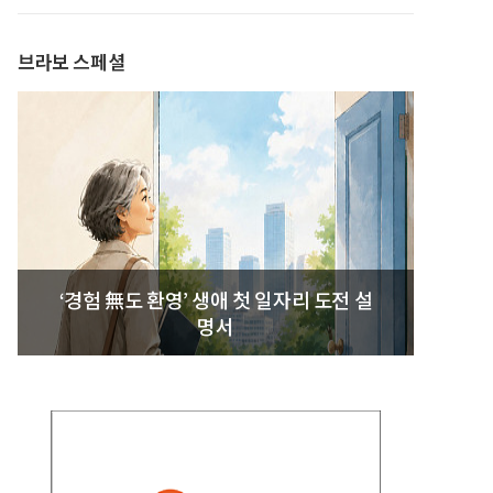
발간
브라보 스페셜
‘경험 無도 환영’ 생애 첫 일자리 도전 설
명서