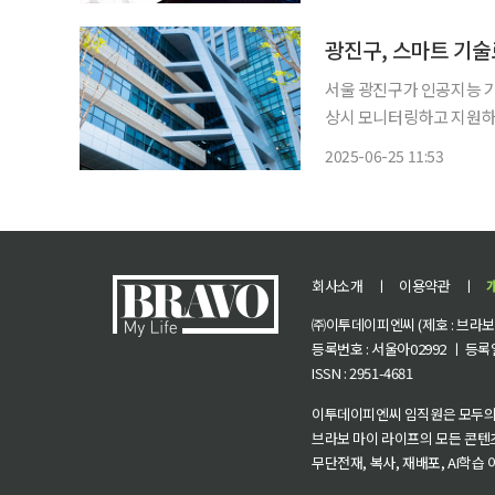
를 던질 수 없는 고교 야
광진구, 스마트 기술
서울 광진구가 인공지능 기
상시 모니터링하고 지원하는 체계를 
업으로 선정돼 총 2800만
2025-06-25 11:53
이 있는 300명을 선정해 건
회사소개
ㅣ
이용약관
ㅣ
㈜이투데이피엔씨 (제호 : 브라보 마
등록번호 : 서울아02992 ㅣ 등록일자
ISSN : 2951-4681
이투데이피엔씨 임직원은 모두의
브라보 마이 라이프의 모든 콘텐
무단전재, 복사, 재배포, AI학습