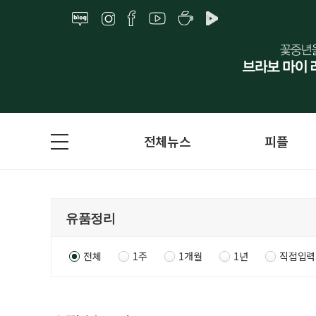
전체뉴스
피플
전체
1주
1개월
1년
직접입력