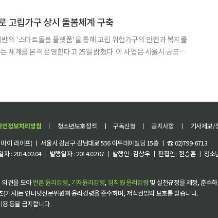
구 투수와 그의 매니저를 자처하는 전학생, 두 소년의
로 고립가구 상시 돌봄체계 구축
반의 '스마트돌봄 플랫폼'을 통해 고립 위험가구의 안전과 복지를
본격 운영한다고 25일 밝혔다. 이 사업은 서울시 공모사
 원의 예산을 확보했다. 구는 이 예산을 바탕으로 7월부터 고립 위험
강, 일상 안부, 여가생활, 안전 등 4개 분야의
개인정보처리방침
ㅣ
청소년보호정책
ㅣ
구독신청
ㅣ
공지사항
ㅣ
기사제보/
이 라이프) ㅣ 서울시 강남구 강남대로 556 이투데이빌딩 15층 ㅣ ☎ 02)799-6713
 : 2014.02.04 ㅣ 발행일자 : 2014.02.07 ㅣ 발행인 : 김상우 ㅣ 편집인 : 한승훈 ㅣ
 의견을 모아
언론 윤리강령
,
기자윤리강령
,
임직원 윤리강령
및 실천규정을 제정, 준수하
츠(기사)는 인터넷신문위원회 윤리강령을 준수하며, 저작권법의 보호를 받습니다.
 이용 등을 금지합니다.