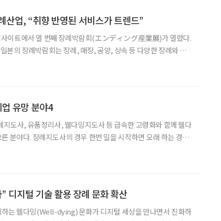
례산업, “취향 반영된 서비스가 트렌드”
도쿄 빅사이트에서 열 번째 장례박람회(エンディング産業展)가 열렸다.
본의 장례박람회는 장례, 매장, 공양, 상속 등 다양한 장례와 종
번 박람회에는 약 160개사가 참여했으며, 1만 3318명이라는 역대
대 방문자가 다녀갔다. 고령자는 늘어나고 있지만 코로나19 이후
취업 유망 분야4
장례지도사, 유품정리사, 웰다잉지도사 등 급속한 고령화와 함께 웰다
른 분야다. 장례지도사의 경우 한번 일을 시작하면 오래 하는 경우
나는 분야다. 국내 재
나” 디지털 기술 활용 장례 문화 확산
는 웰다잉(Well-dying) 문화가 디지털 세상을 만나면서 진화하