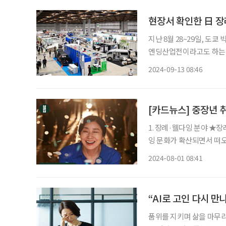
현장서 확인한 日 장
지난 8월 28~29일, 
엔딩산업전이라고도 하는 일
활 산업 등을 소개한다. 이
2024-09-13 08:46
최
[카드뉴스] 중장년 
1. 장례·웰다잉 분야 ★
잉 문화가 확산되면서 떠오
가 많다. 2. 안전 관리 분야 ★기업재난관리사, 고령자 주택 개조사, 연구실 안전 전문가 등 현
2024-08-01 08:41
장에서 중장년의 경험이 빛
“AI로 고인 다시 만
품위를 지키며 삶을 마무리하