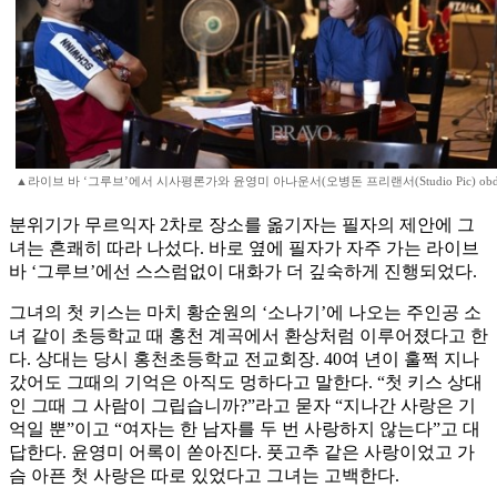
▲라이브 바 ‘그루브’에서 시사평론가와 윤영미 아나운서(오병돈 프리랜서(Studio Pic) obdlife
분위기가 무르익자 2차로 장소를 옮기자는 필자의 제안에 그
녀는 흔쾌히 따라 나섰다. 바로 옆에 필자가 자주 가는 라이브
바 ‘그루브’에선 스스럼없이 대화가 더 깊숙하게 진행되었다.
그녀의 첫 키스는 마치 황순원의 ‘소나기’에 나오는 주인공 소
녀 같이 초등학교 때 홍천 계곡에서 환상처럼 이루어졌다고 한
다. 상대는 당시 홍천초등학교 전교회장. 40여 년이 훌쩍 지나
갔어도 그때의 기억은 아직도 멍하다고 말한다. “첫 키스 상대
인 그때 그 사람이 그립습니까?”라고 묻자 “지나간 사랑은 기
억일 뿐”이고 “여자는 한 남자를 두 번 사랑하지 않는다”고 대
답한다. 윤영미 어록이 쏟아진다. 풋고추 같은 사랑이었고 가
슴 아픈 첫 사랑은 따로 있었다고 그녀는 고백한다.