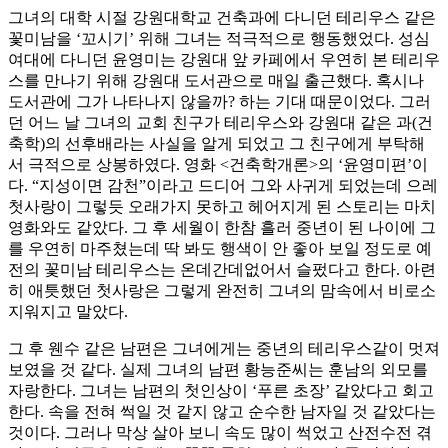
그녀의 대학 시절 강원대학교 건축과에 다니던 테리우스 같은
꽃미남을 ‘꼬시기’ 위해 그녀는 적극적으로 행동했었다. 성심
여대에 다니던 윤영미는 강원대 앞 카페에서 우연히 본 테리우
스를 만나기 위해 강원대 도서관으로 매일 출근했다. 혹시나
도서관에 그가 나타나지 않을까? 하는 기대 때문이었다. 그러
던 어느 날 그녀의 교회 친구가 테리우스와 강원대 같은 과(건
축학)의 선후배라는 사실을 알게 되었고 그 친구에게 부탁해
서 극적으로 상봉하였다. 영화 <건축학개론>의 ‘윤영미편’이
다. “지성이면 감천”이라고 드디어 그와 사귀게 되었는데 으레
첫사랑이 그렇듯 오래가지 못하고 헤어지게 된 스토리는 마치
영화와도 같았다. 그 후 세월이 한참 흘러 중년이 된 나이에 그
를 우연히 마주쳤는데 딱 봐도 행색이 안 좋아 보일 정도로 예
전의 꽃미남 테리우스는 온데간데없어서 슬펐다고 한다. 아련
히 애틋했던 첫사랑은 그렇게 완전히 그녀의 맘속에서 비로소
지워지고 말았다.
그 후 웬수 같은 남편은 그녀에게는 중년의 테리우스같이 멋져
보였을 것 같다. 실제 그녀의 남편 황능준씨는 훈남의 외모를
자랑한다. 그녀는 남편의 첫인상이 ‘푸른 초장’ 같았다고 회고
한다. 속을 전혀 썩일 것 같지 않고 순수한 남자일 것 같았다는
것이다. 그러나 막상 살아 보니 속도 많이 썩었고 산전수전 겪