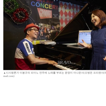
▲시사평론가 이봉규의 피아노 연주에 노래를 부르는 윤영미 아나운서(오병돈 프리랜서(Studio P
mail.com)