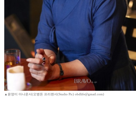
▲윤영미 아나운서(오병돈 프리랜서(Studio Pic) obdlife@gmail.com)