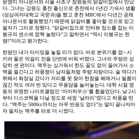
윤영미 아나운서와 서울 서초구 잠원동의 닭갈비집에서 만났
다. 그녀는 강원도 홍천 출신으로 춘천에서 1년간 기숙사 생활
(성심여자대학교 국문과)을 했고 춘천 MBC에서 다년간 공채
아나운서로 활동했었기 때문에 닭갈비를 좋아할 것으로 믿고
필자가 그리로 정했다. “닭갈비집으로 인터뷰 장소를 잡는 이
봉규의 센스에 깜짝 놀랐다”고 말하면서 “역시 이봉규는 한
량!”이라고 평가한다.
한량인 내가 타이밍을 놓칠 리가 없다. 바로 분위기를 업~ 시
키려 둘은 막걸리 잔을 단번에 비워 버렸다. 그녀의 주량은 상
당히 센 편이다. 맥주는 싱거워서 한도 끝도 없이 들어가서 소
맥을 즐긴다고 허풍쟁이 남자들처럼 주량 자랑이다. 술 먹다가
취해서 화장실 갔다가 자리를 못 찾아 한참을 헤매거나 필름이
끊긴 적도 여러 번 있다고 무용담을 늘어놓는다. 대학 시절 명
동의 유명한 나이트클럽인 ‘마이하우스’를 휩쓸었단다. 낮 2시
부터 디스코텍을 다닐 정도로 세칭 ‘날라리’였다고 허풍을 떤
다. “맥주는 5000cc까지는 아무 반응도 없다”는 말이 끝나자마
자 필자는 맥주를 따로 더 시켰다.