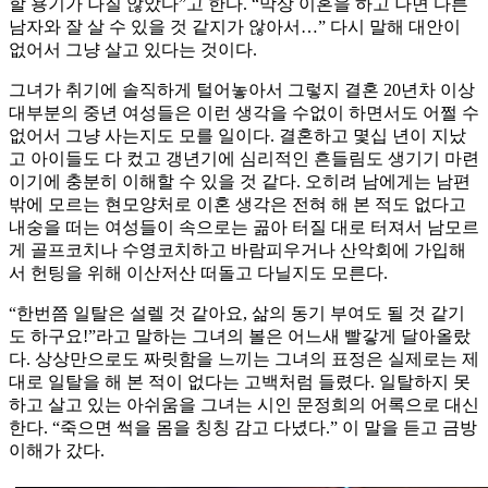
할 용기가 나질 않았다”고 한다. “막상 이혼을 하고 나면 다른
남자와 잘 살 수 있을 것 같지가 않아서…” 다시 말해 대안이
없어서 그냥 살고 있다는 것이다.
그녀가 취기에 솔직하게 털어놓아서 그렇지 결혼 20년차 이상
대부분의 중년 여성들은 이런 생각을 수없이 하면서도 어쩔 수
없어서 그냥 사는지도 모를 일이다. 결혼하고 몇십 년이 지났
고 아이들도 다 컸고 갱년기에 심리적인 흔들림도 생기기 마련
이기에 충분히 이해할 수 있을 것 같다. 오히려 남에게는 남편
밖에 모르는 현모양처로 이혼 생각은 전혀 해 본 적도 없다고
내숭을 떠는 여성들이 속으로는 곪아 터질 대로 터져서 남모르
게 골프코치나 수영코치하고 바람피우거나 산악회에 가입해
서 헌팅을 위해 이산저산 떠돌고 다닐지도 모른다.
“한번쯤 일탈은 설렐 것 같아요, 삶의 동기 부여도 될 것 같기
도 하구요!”라고 말하는 그녀의 볼은 어느새 빨갛게 달아올랐
다. 상상만으로도 짜릿함을 느끼는 그녀의 표정은 실제로는 제
대로 일탈을 해 본 적이 없다는 고백처럼 들렸다. 일탈하지 못
하고 살고 있는 아쉬움을 그녀는 시인 문정희의 어록으로 대신
한다. “죽으면 썩을 몸을 칭칭 감고 다녔다.” 이 말을 듣고 금방
이해가 갔다.