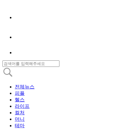
전체뉴스
피플
헬스
라이프
컬처
머니
테마