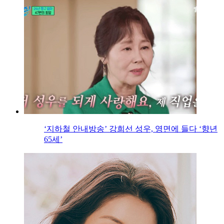
‘지하철 안내방송’ 강희선 성우, 영면에 들다 ‘향년
65세’