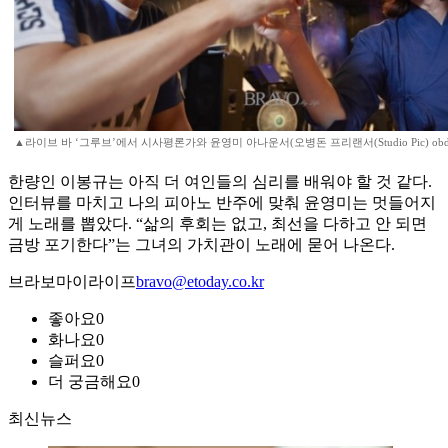
▲라이브 바 ‘그루브’에서 시사평론가와 윤영미 아나운서(오병돈 프리랜서(Studio Pic) obdlife
한량인 이봉규는 아직 더 여인들의 심리를 배워야 할 것 같다.
인터뷰를 마치고 나의 피아노 반주에 맞춰 윤영미는 멋들어지
게 노래를 뽑았다. “삶의 후회는 없고, 최선을 다하고 안 되면
금방 포기한다”는 그녀의 가치관이 노래에 묻어 나온다.
브라보마이라이프
bravo@etoday.co.kr
좋아요
0
화나요
0
슬퍼요
0
더 궁금해요
0
최신뉴스