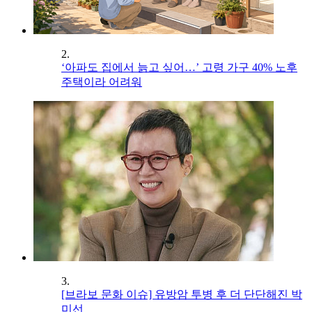
2.
‘아파도 집에서 늙고 싶어…’ 고령 가구 40% 노후
주택이라 어려워
3.
[브라보 문화 이슈] 유방암 투병 후 더 단단해진 박
미선