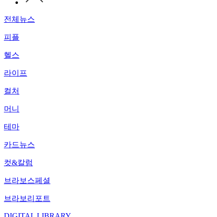
전체뉴스
피플
헬스
라이프
컬처
머니
테마
카드뉴스
컷&칼럼
브라보스페셜
브라보리포트
DIGITAL LIBRARY