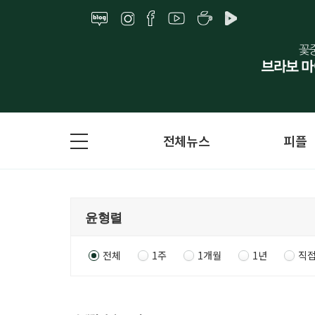
전체뉴스
피플
전체
1주
1개월
1년
직