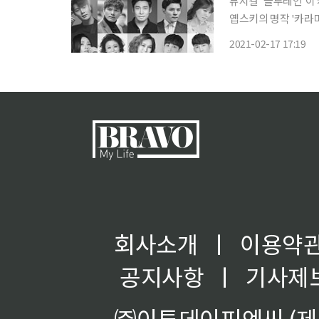
뮤지컬 '블루레인'이 캐스팅 라인업을
옙스키의 명작 '카라
를 차용해 ‘선과 악의 경계’
2021-02-17 17:19
어나기 위해 힘 있는 
회사소개
ㅣ
이용약
공지사항
ㅣ
기사제
㈜이투데이피엔씨 (제호