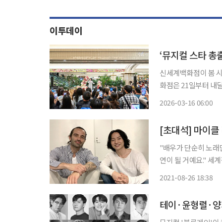
이투데이
‘뮤지컬 스타 총
신세계백화점이 봄 시즌
화점은 21일부터 내달
루밍 스프링 콘서트’를 릴레이로 
2026-03-16 06:00
콘서트를 비롯해 앙상
[초대석] 마이클
"배우가 단순히 노래만
연이 될 거예요." 세계적인 뮤지컬 스타 마이클 리와 라민 카림루가 손 잡았다. 27~29일 경기
고양아람누리 아람극장에
2021-08-26 18:38
년 이후 두 번째로 여
테이·윤형렬·양지