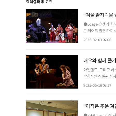
검색결과 총
7
건
“겨울 끝자락을 
●Stage ◇센과 치히로의 행방불명 일정 3월 22일까지 장소 예술의전당 오페라극장 연출
존 케어드 출연 카미시
치카 등 CJ ENM 
2026-02-03 07:00
는 스튜디오 지브리 
배우와 함께 즐기
아일랜드, 그리고 버스
박하지만 진실된 서사
정관념을 뒤흔들며 감동을 선사한다. ◇공연 소개 일정
2025-05-16 08:17
아
“아직은 추운 겨
●Exhibition ◇안녕, K-술 일정 3월 3일까지 장소 인천광역시립박물관 술은 예부터 삶의 중