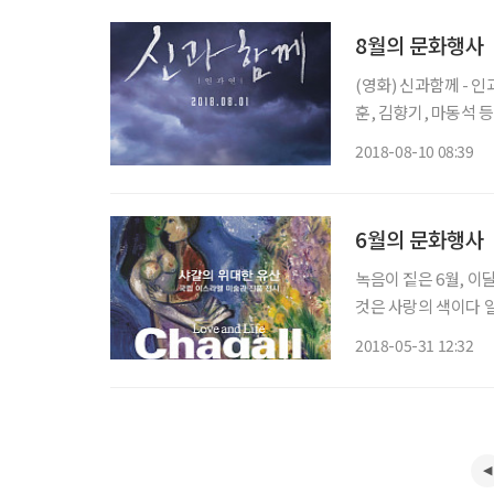
8월의 문화행사
(영화) 신과함께 - 인
훈, 김향기, 마동석 
전 과거를 기억하는 
2018-08-10 08:39
이야기다. 지난해 말 
6월의 문화행사
녹음이 짙은 6월, 이달의 추천 전
것은 사랑의 색이다 일정 6월 5일~9월 26일 장소 한가람미술관 이스라엘 박물관이 기획한 이
번 전시는 샤갈(Cha
2018-05-31 12:32
갈 작품 중 150여 