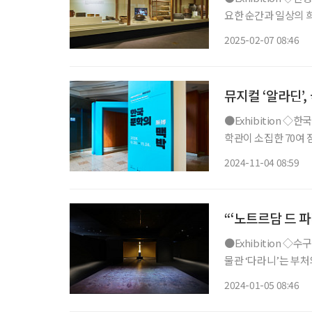
요한 순간과 일상의 
로 전통주가 국내외에
2025-02-07 08:46
우리 술이 걸어온 역사
뮤지컬 ‘알라딘’
●Exhibition ◇한국문학의 맥박脈搏 일정 11월 24일까지 장소 청와대 춘추관 국립한국문
학관이 소집한 70여 
굴한 ‘한도십영’과 채
2024-11-04 08:59
고서(古書)와 국내 유
“‘노트르담 드 파
●Exhibition ◇수구다라니, 아주 오래된 비밀의 부적 일정 1월 28일까지 장소 국립경주박
물관 ‘다라니’는 부처
데 ‘수구즉득다라니’라
2024-01-05 08:46