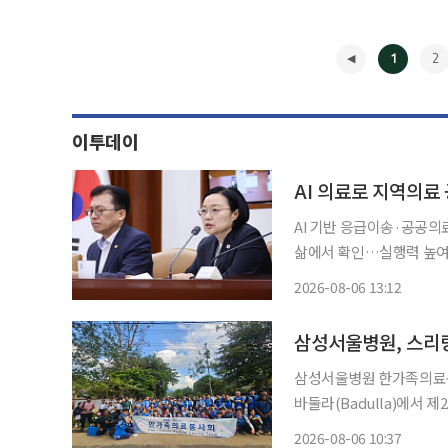
1
2
이투데이
AI 의료로 지역의료
AI 기반 응급이송·공공
삶에서 확인…실행력 높여야" 정부가 AI를 활용해 지역·필수·공공의료 공백을 메
년까지 교통사고 사망자를 
2026-08-06 13:12
대칭을 해소하기 위한 소
◀
삼성서울병원, 스리
삼성서울병원 한가족의료봉
바둘라(Badulla)에서 제25차
의료진 및 직원 가족, 성
2026-08-06 10:37