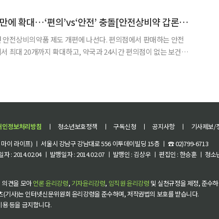
 스리랑카 보건국, 바둘라 주정부도 힘을 보탰다. 성인
편의점 상비약 14년 만에 확대…‘편의’vs‘안전’ 충돌[안전상비약 갑론을박①]
던 안전상비의약품 제도 개편에 나선다. 편의점에서 판매하는 안전
서 최대 20개까지 확대하고, 약국과 24시간 편의점이 없는 보건의
매점에서도 판매를 허용하는 방안을 추진한다. 심야와 공휴일 의약
불편을 해소하겠다는 취지지만 약사단체는 복약지도 없는 판매 확대
개인정보처리방침
ㅣ
청소년보호정책
ㅣ
구독신청
ㅣ
공지사항
ㅣ
기사제보/
이 라이프) ㅣ 서울시 강남구 강남대로 556 이투데이빌딩 15층 ㅣ ☎ 02)799-6713
 : 2014.02.04 ㅣ 발행일자 : 2014.02.07 ㅣ 발행인 : 김상우 ㅣ 편집인 : 한승훈 ㅣ
 의견을 모아
언론 윤리강령
,
기자윤리강령
,
임직원 윤리강령
및 실천규정을 제정, 준수하
츠(기사)는 인터넷신문위원회 윤리강령을 준수하며, 저작권법의 보호를 받습니다.
 이용 등을 금지합니다.