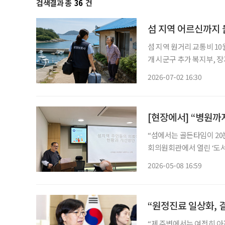
검색결과 총
36
건
섬 지역 어르신까지 
섬 지역 원거리 교통비 10
개 시군구 추가 복지부, 장기요양 신등급판정체계 도입방안 구체화 계획 정부가 장기요양기
관이 부족한 섬 지역의 돌봄 
2026-07-02 16:30
2일 ‘2026년 제1차 장
[현장에서] “병원까
“섬에서는 골든타임이 20분이 아니
회의원회관에서 열린 ‘도서
강제윤 한국 섬 연구소 소
2026-05-08 16:59
있었던 환자들이 치료 시기
“제 주변에서는 여전히 아