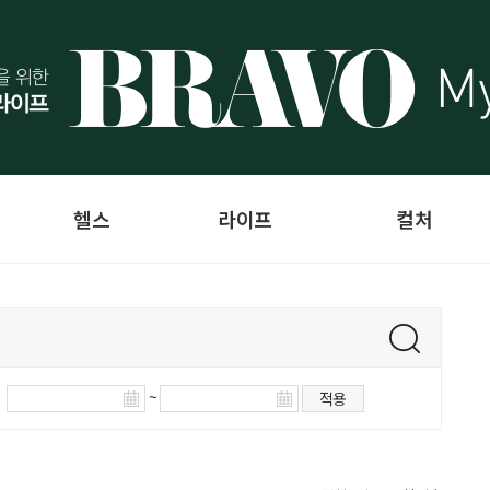
헬스
라이프
컬처
~
적용