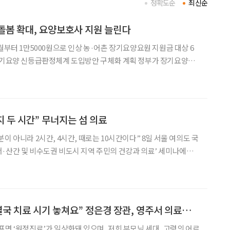
정확도순
최신순
돌봄 확대, 요양보호사 지원 늘린다
월부터 1만5000원으로 인상 농·어촌 장기요양요원 지원금 대상 6
공백을 줄이기 위해 요양보호사 지원을 확대한다. 보건복지부는
기요양위원회’를 통해 섬 지역의 장기요양
지 두 시간” 무너지는 섬 의료
라 2시간, 4시간, 때로는 10시간이다” 8일 서울 여의도 국
·산간 및 비수도권 비도시 지역 주민의 건강과 의료’ 세미나에서
장은 섬 지역 의료 현실을 이렇게 표현했다. 그는 “육지였다면 살 수
를 놓쳐 숨지는 일이 반복되고 있다”며
“원정진료 일상화, 결국 치료 시기 놓쳐요” 정은경 장관, 영주서 의료공백 점검
프면 ‘원정진료’가 일상화돼 있으며, 저희 부모님 세대, 고령의 어르