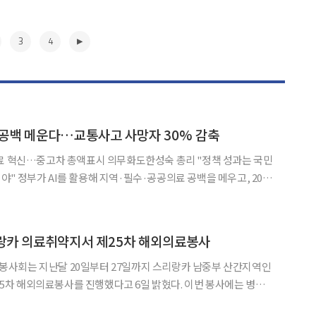
3
4
 공백 메운다…교통사고 사망자 30% 감축
의료 혁신…중고차 총액표시 의무화도한성숙 총리 "정책 성과는 국민
우고, 2030
30% 줄이기 위한 범정부 대책을 추진한다. 중고차 거래의 정보 비
비자 보호를 강화하고 9월 출범하는 공무직위원회 준비에도
▶
랑카 의료취약지서 제25차 해외의료봉사
사회는 지난달 20일부터 27일까지 스리랑카 남중부 산간지역인
 해외의료봉사를 진행했다고 6일 밝혔다. 이번 봉사에는 병원
균관대 의과대학 학생 등 총 52명이 함께 참여했다. 국제구호개발