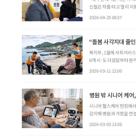
신들은 차를 타고 멀리 이
생합니다.” (영주시 A씨) 정은경 보건복지부 장관이 의료 취약 지역을 찾아 주민들의 목소리
2026-04-25 08:37
“돌봄 사각지대 줄인
복지부, 1월에 사회서비스
6개 시·도 다음달부터 본격 시행 내년 예산 확보 여부에 따라 사업 연장 및
음달부터 도서·벽지 지역에 사
2026-03-11 12:00
지부에 따르면 ‘사회서비스
병원 밖 시니어 케어,
시니어 헬스케어 현장에서 인
감지해 병원과 가정을 연결
리, 생활형 홈케어, 로보
2026-03-03 13:36