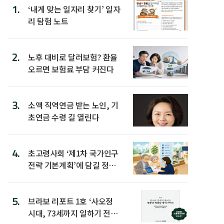
1.
‘내게 맞는 일자리 찾기’ 일자
리 탐험 노트
2.
노후 대비로 달러보험? 환율
오르면 보험료 부담 커진다
3.
소액 직역연금 받는 노인, 기
초연금 수령 길 열린다
4.
초고령사회 ‘제1차 국가인구
전략 기본계획’에 담길 정책
은
5.
브라보 리포트 1호 ‘사오정
시대, 73세까지 일하기 전략’