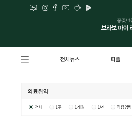
전체뉴스
피플
전체
1주
1개월
1년
직접입력