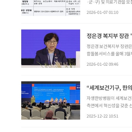
·군·구) 및 의료기관을 모집한다고 6일 밝혔다. 
호사, 사회복지사가 한 
2026-01-07 01:10
고, 필요한 지역사회 돌봄
정은경 복지부 장관 
정은경 보건복지부 장관은 
합돌봄서비스를 올해 3월
단위로 확대해 초고령사회에 대응하겠다는 구
2026-01-02 09:46
스를 통합적으로 제공해 국
“세계보건기구, 한의
자생한방병원이 세계보건기
측면에서 혁신성을 갖춘 선도 기관으로 인정받
센터(GTMC)가 주관한 ‘건강
2025-12-22 10:51
종 선정됐다고 밝혔다. 이