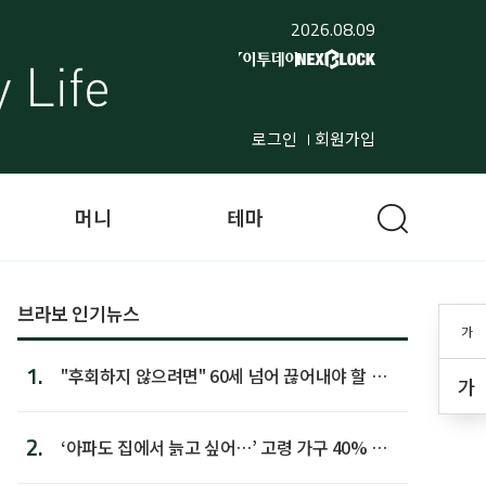
2026.08.09
로그인
회원가입
머니
테마
브라보 인기뉴스
가
1.
"후회하지 않으려면" 60세 넘어 끊어내야 할 사
가
람 1위
2.
‘아파도 집에서 늙고 싶어…’ 고령 가구 40% 노
후 주택이라 어...