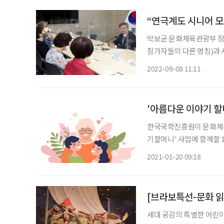
“연극계도 시니어 모
박보균 문화체육관광부 장관
참가자들의 다른 명칭)과 
사업을 복지 차원으로만 접
2022-09-08 11:11
'아름다운 이야기 할
한국국학진흥원이 문화체육
기할머니’ 사업에 함께할 1
만 56~74세 대한민국 
2021-01-20 09:18
이’에게 가산점을 부여해,
[브라보특선-문화 읽
세대 공감의 특별한 어린이날 선물, ‘스노우쇼’ 글