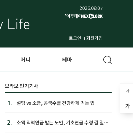
2026.08.07
로그인
회원가입
머니
테마
브라보 인기기사
가
1.
설탕 vs 소금, 콩국수를 건강하게 먹는 법
가
2.
소액 직역연금 받는 노인, 기초연금 수령 길 열린
다