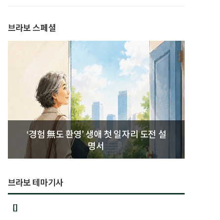
발간
브라보 스페셜
‘경험 無도 환영’ 생애 첫 일자리 도전 설
명서
브라보 테마기사
[]