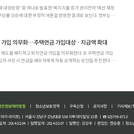
변화 대응방향’ 중 하나로 발표한 ‘복지지출 증가 관리전략’에선 재정
부담률 상승에 대한 부정적 여론을 반영한 결과로 보인다. 정부는 이
정된 장기재정전망에 올해부터 착수하고, 추계모델 추가 도입을 검토
전망 결과와 2020~2024 국가재정운용계획을 연계
금 가입 의무화…주택연금 가입대상ㆍ지급액 확대
 제도를 폐지하고 퇴직연금 가입을 의무화한다. 또 주택연금 가입
입자 사망 시 연금을 배우자에게 자동 승계하는 방안을 추진한다. 정
에서 홍남기 경제부총리 겸 기획재정부 장관 주재로 열린 경제활력
이 담긴 ‘고령인구 증가 대응·복지지출 증가 관리방안’을
개인정보처리방침
ㅣ
청소년보호정책
ㅣ
구독신청
ㅣ
공지사항
ㅣ
기사제보/
이 라이프) ㅣ 서울시 강남구 강남대로 556 이투데이빌딩 15층 ㅣ ☎ 02)799-6713
 : 2014.02.04 ㅣ 발행일자 : 2014.02.07 ㅣ 발행인 : 김상우 ㅣ 편집인 : 한승훈 ㅣ