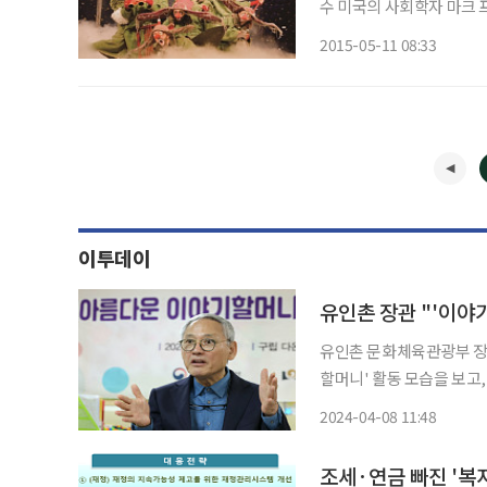
수 미국의 사회학자 마크 프리드먼(Mark Freedman) 박사가 만든 ‘앙코르 커리어’(Encore
Career)라는 환상적인
2015-05-11 08:33
실현의 정신적인 충족도 
이투데이
유인촌 장관 "'이야
유인촌 문화체육관광부 장
할머니' 활동 모습을 보고, 관계자들
기관에 노년층을 파견해 
2024-04-08 11:48
사업이다. 2009
조세·연금 빠진 '복