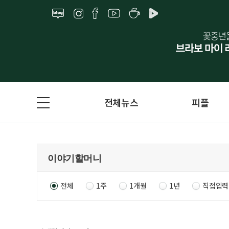
전체뉴스
피플
전체
1주
1개월
1년
직접입력