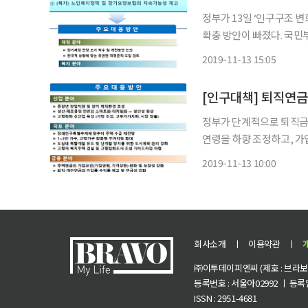
정부가 13일 ‘인구구조 
확충 방안이 빠졌다. 국민
번 대책에서 2020년 예
2019-11-13 15:05
하겠다고 밝혔다. 장기재정
[인구대책] 퇴직연
정부가 단계적으로 퇴직금
연령을 하향 조정하고, 가
부는 13일 정부서울청사
2019-11-13 10:00
대책회의에서 이 같은 내용
회사소개
ㅣ
이용약관
ㅣ
㈜이투데이피엔씨 (제호 : 브라보 마
등록번호 : 서울아02992 ㅣ 등록일자
ISSN : 2951-4681