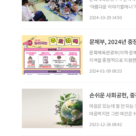
‘아름다운 이야기할머니’가 
다운 이야기할머니’는 지난
2024-10-29 14:50
옛이야기를 들려주는 사업으
문체부, 2024년 중
문화체육관광부(이하 문체부
지역을 중점적으로 지원한
문화 활동 확대와 지역발전을 꼽을 수 있다. 고령자 문화
2024-01-09 08:33
사업은 ‘문화예술패스’ 시범
손쉬운 사회공헌, 중
마음은 있는데 잘 안 되는 
마음먹지만 그런 여건은 쉬
지 않을까? 사회에 선한 영향력을
2023-12-26 08:42
기 지난 열두 달, 정말 더