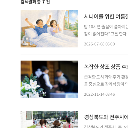
검색결과 총
7
건
시니어를 위한 여름철
밤 10시면 졸음이 쏟아지는
잠이 없어진다”고 말한다. 정말 그럴까. 대한수면학회가 발표한
태’에 따르면 한국인의 평균
2026-07-08 06:00
로 나타났다. 숙면을 취한
복잡한 상조 상품 후
급격한 도시화와 주거 환
을 중심으로 장례식장이 
장례를 치렀는데 이제 상황
2022-11-14 08:46
경상북도와 전주시에
경상북도와 전주시, 총 2개