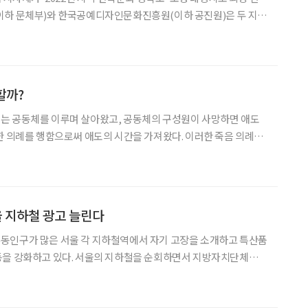
이하 문체부)와 한국공예디자인문화진흥원(이하 공진원)은 두 지역
 삼는다고 12일 밝혔다. ‘지역 한복문화 창작소’는 올해 처음 추
반의 한복 기반시설을 조성해 한복 창작 활동을 지
할까?
는 공동체를 이루며 살아왔고, 공동체의 구성원이 사망하면 애도
한 의례를 행함으로써 애도의 시간을 가져왔다. 이러한 죽음 의례에
 것이 시신을 정성스럽게 대하는 것이었다. 고인의 몸을 깨끗이 씻
기고 깨끗한 옷을 입힌 후 장사지냈다. 이때 고인이 입는 옷을 우리는 수의(壽衣)라고 한다.
 지하철 광고 늘린다
동인구가 많은 서울 각 지하철역에서 자기 고장을 소개하고 특산품
의 지하철을 순회하면서 지방자치단체의
. 서울역, 충무로역, 동대문역, 신도림역, 영등포역, 낙성대역 등에
서 지방자치단체의 광고가 많이 눈에 띄었다. 서울역은 지하철 1호선과