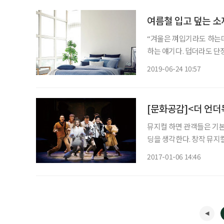
여름철 입고 덮는 소
“겨울은 껴입기라도 하는데
하는 얘기다. 덥더라도 단
으면 숙면이 어렵다. 땀 흡
2019-06-24 10:57
다. 다양한 원단이 출시되면
[문화공감]<더 언더
뮤지컬 하면 관객들은 기
딩을 생각한다. 창작 뮤지
자 노력했다. 길에 버려지
2017-01-06 14:46