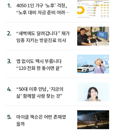
1.
4050 1인 가구 ‘노후’ 걱정,
“노후 대비 자금 준비 어려
워”
2.
“새벽에도 달려갑니다” 재가
임종 지키는 방문진료 의사
3.
앱 없이도 택시 부릅니다
“120 전화 한 통이면 끝”
4.
“50대 이후 만남, ‘지금의
삶’ 함께할 사람 찾는 것”
5.
마이클 잭슨은 어떤 존재였
을까