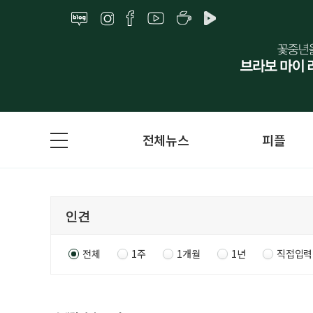
전체뉴스
피플
전체
1주
1개월
1년
직접입력