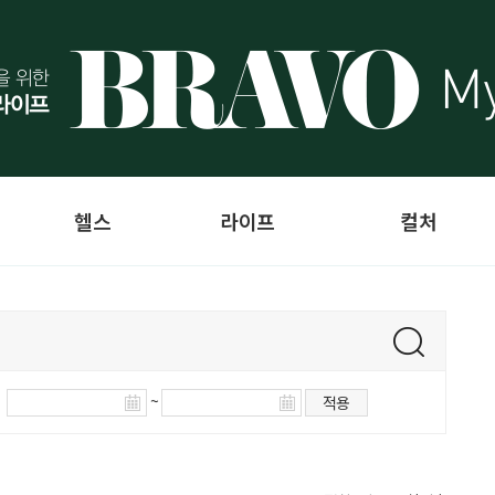
헬스
라이프
컬처
~
적용