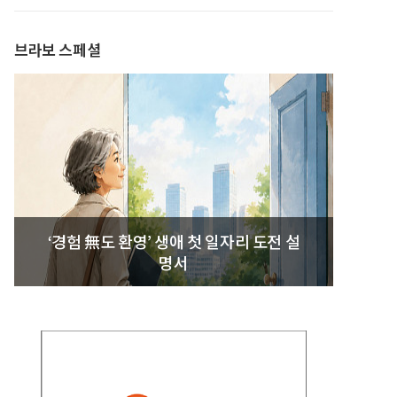
브라보 스페셜
‘경험 無도 환영’ 생애 첫 일자리 도전 설
명서