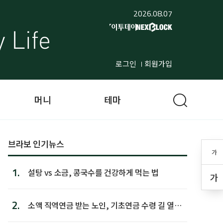
2026.08.07
로그인
회원가입
머니
테마
브라보 인기뉴스
가
1.
설탕 vs 소금, 콩국수를 건강하게 먹는 법
가
2.
소액 직역연금 받는 노인, 기초연금 수령 길 열린
다