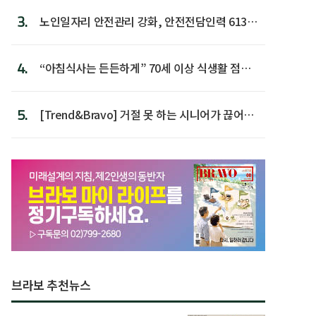
3.
노인일자리 안전관리 강화, 안전전담인력 613명
첫 배치
4.
“아침식사는 든든하게” 70세 이상 식생활 점수
가장 높아
5.
[Trend&Bravo] 거절 못 하는 시니어가 끊어야
할 행동 5
브라보 추천뉴스