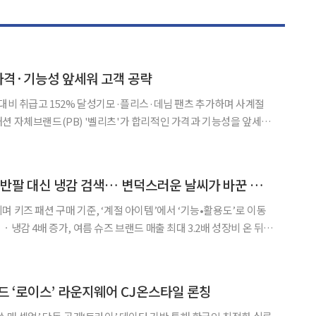
 가격·기능성 앞세워 고객 공략
 대비 취급고 152% 달성기모·플리스·데님 팬츠 추가하며 사계절
◀
▶
 4종'과 '남녀 썸머 쿨팬츠'가 목표 대비 각각 15
장화 대신 젤리슈즈, 반팔 대신 냉감 검색… 변덕스러운 날씨가 바꾼 키즈 여름 쇼핑
 키즈 패션 구매 기준, ‘계절 아이템’에서 ‘기능•활용도’로 이동
ㆍ냉감 4배 증가, 여름 슈즈 브랜드 매출 최대 3.2배 성장비 온 뒤에
르는 여름옷 등 새로운 소비 패턴 확산 국지성 호우와 폭염이
 패션 구매 기준이 계절 대표 아이템에서 기능성
드 ‘로이스’ 라운지웨어 CJ온스타일 론칭