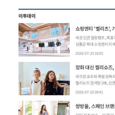
이투데이
쇼핑엔티 '벨리츠',
여성 인견 찰랑팬츠, 목표
상품군 확대 쇼핑엔티의 패션 자체브랜드(PB) '벨리츠'가 합리적인 가격과 기능성을 앞세워
상품군을 확대하고 있다. 쇼핑엔티를 운영하는 티알엔은 벨리츠의 지난해 봄·여름 시즌 대표
2026-07-23 16:05
상품인 '여성 인견 찰랑팬츠
국지성 호우와 폭염 반복되며
젤리슈즈 검색량 2배, 인견
도 신는 젤리슈즈, 소재명으로 고
2026-07-22 09:41
반복되는 여름 날씨에 키즈
쌍방울, 스페인 브랜