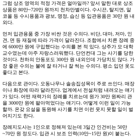
그럼 상조 영역의 적정 가격은 얼마일까? 앞서 말한 대로 상조
상품은 80만~720만 원까지 천차만별이다. 수시끈, 탈지면, 알
코올 등 수시용품과 광보, 명정, 습신 등 입관용품은 30만 원 내
외다.
먼저 입관용품 중 가장 비싼 것은 수의다. 비단, 대마, 저마, 인
견, 면 등 재질에 따라 가격이 달라진다. 조합에서 치른 장례 중
에 6000만 원에 구입했다는 수의를 본 적 있다. 상주가 모 대학
교수였는데 아주 자랑스러워했다. 단언컨대 그는 사기를 당한
것이다. 천하의 안동포도 300만 원 내외인데 가당치도 않다. 가
장 좋은 수의는 불에 잘 타거나 잘 썩는 수의다. 평소 입던 옷도
좋다고 본다.
다음으로 관이다. 오동나무나 솔송집성목이 주로 쓰인다. 매장
이나 화장에 따라 달라진다. 업계에서 전설처럼 내려오는 얘기
가 있다. 어떤 재력가의 장례를 치르는데 원가 30만 원짜리 관
을 3000만 원에 팔아먹었다는 얘기다. 어떻게 이런 일이 가능
할까. 온갖 요설을 동원해 사기를 치면 이런 웃지 못할 일이 벌
어지기도 한다.
장례지도사는 1인으로 정해져 있는데 3일간 인건비는 50만
~70만 원 정도다. 입관 시 보조 인력(10만~15만 원)이 붙는다.