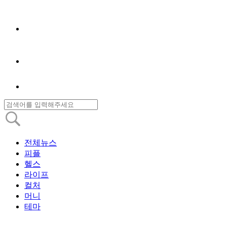
전체뉴스
피플
헬스
라이프
컬처
머니
테마