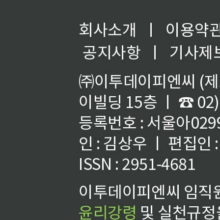
회사소개
ㅣ
이용약
공지사항
ㅣ
기사제
㈜이투데이피엔씨 (제호
이빌딩 15층 ㅣ ☎ 02)
등록번호 : 서울아02992
인 : 김상우 ㅣ 편집인
ISSN : 2951-4681
이투데이피엔씨 임직원
윤리강령
및 실천규정을