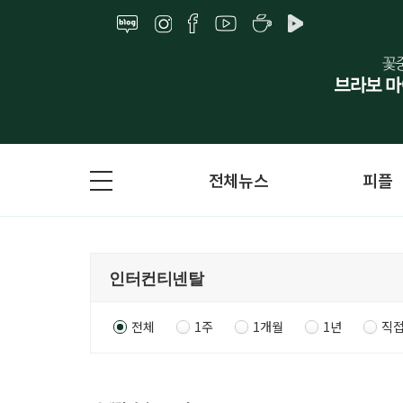
전체뉴스
피플
전체
1주
1개월
1년
직