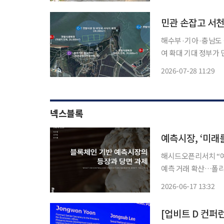
민관 손잡고 서천
해수부·기아·충남도 
여 확대 기대 정부가 민간기업과 지방자치단체, 공공기관이 함께 참여하는 260억원 규모의
서천갯벌 생태복원 사
2026-07-28 11:29
소흡수원인 '블루카본
넥스블록
예측시장, ‘미래
해시드오픈리서치 “예
예측 거래 확산…폴리
공백은 해결 과제로 지목 정치, 경제, 스포츠 등 미래 사건의 결과를 거래하는
2026-06-17 13:32
예측시장이 새로운 정
[업비트 D 컨퍼