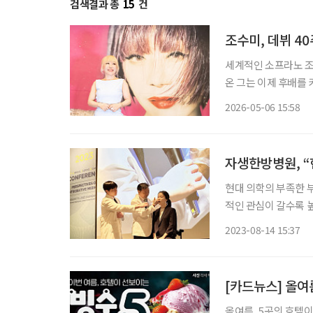
검색결과 총
15
건
조수미, 데뷔 4
세계적인 소프라노 조
온 그는 이제 후배를 키우
대 데뷔 40주년 기
2026-05-06 15:58
서 열렸다. 
자생한방병원, “
현대 의학의 부족한 
적인 관심이 갈수록 
게 효과적인 대안이자
2023-08-14 15:37
실제 한 글로벌 리서치
[카드뉴스] 올여름
올여름, 5곳의 호텔이 출시한 