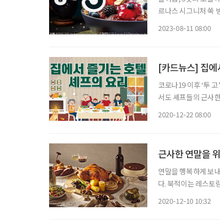
르나스 시그니처 쑥 빙수 쑥으로 만든 생초콜릿과 쑥 아이스크림의 조화! 견과
2023-08-11 08:00
[카드뉴스] 집에
코로나19 이후 ‘투 
서도 셰프들의 근사한 
뉴를
2020-12-22 08:00
근사한 연말을 
연말을 행복하게 보내
다. 북적이는 레스토
비슷한 분위기를 내보자
2020-12-10 10:32
스트를 테마별로 준비했