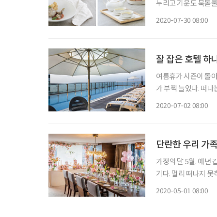
누리고 기운도 북돋울
요리와 디저트로 달콤한 휴식을 즐겨보자. ◇ 보
2020-07-30 08:00
울 ‘더 라운지’는 여
잘 잡은 호텔 하
여름휴가 시즌이 돌아
가 부쩍 늘었다. 떠나는
은 물론 시원한 물놀이까지 즐
2020-07-02 08:00
우드 호텔은 해운대 
단란한 우리 가족
가정의 달 5월. 예
기다. 멀리 떠나지 못
보내는 건 어떨까? 사진 각 사 제공 ◇ 프라이빗 손주 돌
2020-05-01 08:00
앤 스파 서울은 최상