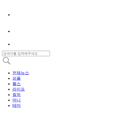
전체뉴스
피플
헬스
라이프
컬처
머니
테마