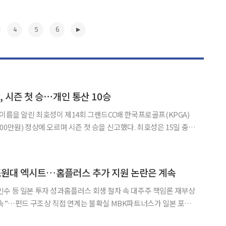
4
5
6
, 시즌 첫 승⋯개인 통산 10승
 이름을 알린 최호성이 제14회 그랜드CC배 한국프로골프(KPGA)
 정상에 오르며 시즌 첫 승을 신고했다. 최호성은 15일 충북
72)에서 열린 대회 최종 2라운드에서 버디 4개와 보기 1개를 묶어
 69타를 쳤다. 최종 합계 8언더파 136타를 기록한 최
▶
2조원대 엑시트…홈플러스 추가 지원 논란은 계속
수 등 일본 투자 성과홈플러스 회생 절차 속 대주주 책임론 재부상
 구조상 직접 연계는 불확실 MBK파트너스가 일본 포트
모 투자금 회수에 나섰다. 기업회생 절차가 진행 중인 홈플러스에