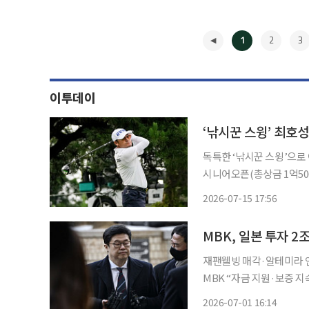
1
2
3
이투데이
‘낚시꾼 스윙’ 최호성
독특한 ‘낚시꾼 스윙’으로
시니어오픈(총상금 1억5000만원)
청주 그랜드CC 남서코스(파
2026-07-15 17:56
3언더파
◀
MBK, 일본 투자 
재팬웰빙 매각·알테미라 인
MBK “자금 지원·보증 지속”…펀드
폴리오 기업 매각으로 대규
2026-07-01 16:14