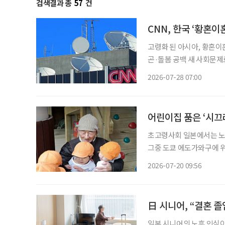
검색결과 총
57
건
CNN, 한국 ‘황혼이
고령화 된 아시아, 황혼이혼
곤·돌봄 공백 새 사회문제로 미국 CNN이 최근 한국과 일본을 비롯한 아시아 국가에
하는 ‘황혼이혼’을 집중 
2026-07-28 07:00
행한 결혼생활을 감수하기
어린이집 품은 ‘시끄
초고령사회 일본에서는 노
그중 도쿄 에도가와구에 
례로 주목받는다. 고토엔은 고령자 돌봄 공간과 어린이집, 장애인 지원 시설이 한 공간에 공존
2026-07-20 09:56
日 시니어, “결혼 졸
일본 시니어의 노후 인식이