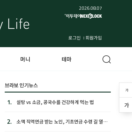
2026.08.07
로그인
회원가입
머니
테마
브라보 인기뉴스
가
1.
설탕 vs 소금, 콩국수를 건강하게 먹는 법
가
2.
소액 직역연금 받는 노인, 기초연금 수령 길 열린
다