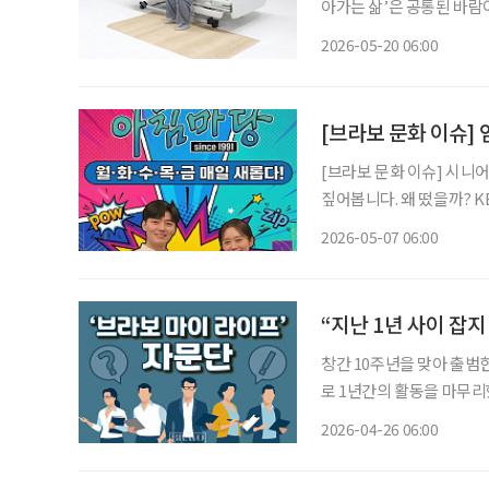
아가는 삶’은 공통된 바람
상’이다. 넘어지는 순간, 
2026-05-20 06:00
한 기업이 있다. 매직 실즈(
[브라보 문화 이슈]
[브라보 문화 이슈] 시니
짚어봅니다. 왜 떴을까? KBS 1TV 아침마당이 방송 35주년을 맞아 변화를 택했다. 변화하는
방송 환경과 시청층의 흐름
2026-05-07 06:00
미지를 벗어나겠다는 시도
“지난 1년 사이 잡
창간 10주년을 맞아 출범한
로 1년간의 활동을 마무리했다. ‘브라보 마이 라이프’는 2015년 창간 당시 
기출·한숙기 등 자문위원 체
2026-04-26 06:00
자문단 중심으로 확대·정비