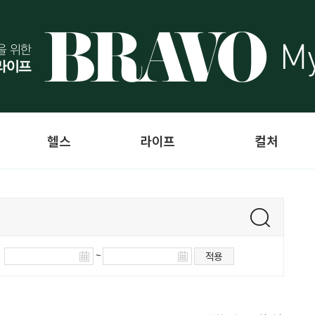
헬스
라이프
컬처
~
적용