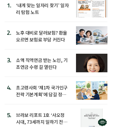
1.
‘내게 맞는 일자리 찾기’ 일자
리 탐험 노트
2.
노후 대비로 달러보험? 환율
오르면 보험료 부담 커진다
3.
소액 직역연금 받는 노인, 기
초연금 수령 길 열린다
4.
초고령사회 ‘제1차 국가인구
전략 기본계획’에 담길 정책
은
5.
브라보 리포트 1호 ‘사오정
시대, 73세까지 일하기 전략’