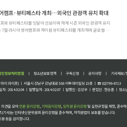
대한 추가 지원 논란도 다시 수면 위로 떠오르고 있다. 1일 투자은행(IB) 업계에 따
영어캠프·뷰티페스타 개최…외국인 관광객 유치 확대
프와 뷰티페스타를 잇달아 선보이며 하계 시즌 외국인 관광객 유치
 12일 밝혔다. 강원랜드에 따르면 1~5월 외국인 방문객 수는 지난
% 증가했다. 회사는 하계 시즌 차별화된 글로벌 콘텐츠를 통
개인정보처리방침
ㅣ
청소년보호정책
ㅣ
구독신청
ㅣ
공지사항
ㅣ
기사제보/
이 라이프) ㅣ 서울시 강남구 강남대로 556 이투데이빌딩 15층 ㅣ ☎ 02)799-6713
 : 2014.02.04 ㅣ 발행일자 : 2014.02.07 ㅣ 발행인 : 김상우 ㅣ 편집인 : 한승훈 ㅣ
 의견을 모아
언론 윤리강령
,
기자윤리강령
,
임직원 윤리강령
및 실천규정을 제정, 준수하
츠(기사)는 인터넷신문위원회 윤리강령을 준수하며, 저작권법의 보호를 받습니다.
 이용 등을 금지합니다.