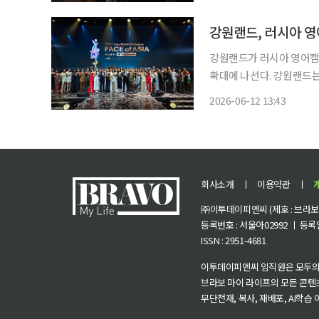
강원랜드, 러시아 
강원랜드가 러시아 영어캠
확대에 나선다. 강원랜드는 7월 러시아 영어캠프와 하이원 뷰티페스타를 개최하며 글로벌 관
광객 유치에 속도를 낸다고
2026-06-12 13:43
해 같은 기간보다 약 40
회사소개
ㅣ
이용약관
ㅣ
㈜이투데이피엔씨 (제호 : 브라보 마
등록번호 : 서울아02992 ㅣ 등록일자
ISSN : 2951-4681
이투데이피엔씨 임직원은 모두의
브라보 마이 라이프의 모든 콘텐
무단전재, 복사, 재배포, AI학습