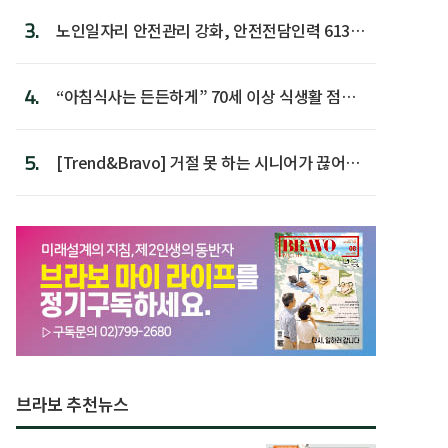
3.
노인일자리 안전관리 강화, 안전전담인력 613명
첫 배치
4.
“아침식사는 든든하게” 70세 이상 식생활 점수
가장 높아
5.
[Trend&Bravo] 거절 못 하는 시니어가 끊어야
할 행동 5
브라보 추천뉴스