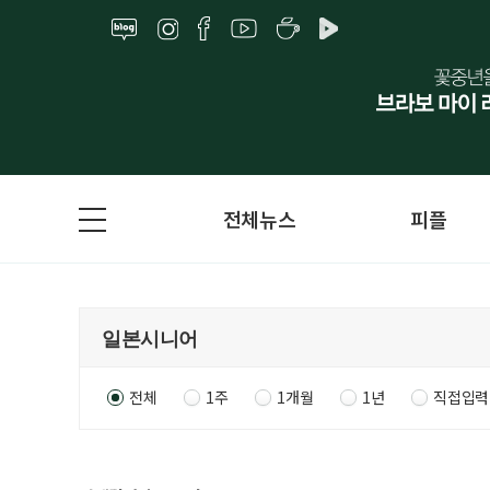
전체뉴스
피플
전체
1주
1개월
1년
직접입력