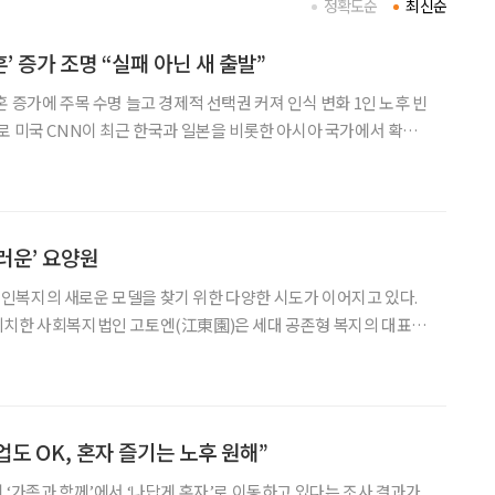
정확도순
최신순
혼’ 증가 조명 “실패 아닌 새 출발”
 증가에 주목 수명 늘고 경제적 선택권 커져 인식 변화 1인 노후 빈
서 확산
조명했다. 고령화로 부부가 함께 보내야 할 노후가 길어진 가운데, 불
보다 남은 인생을 독립적으로 살겠다는 중장년 여성
러운’ 요양원
인복지의 새로운 모델을 찾기 위한 다양한 시도가 이어지고 있다.
위치한 사회복지법인 고토엔(江東園)은 세대 공존형 복지의 대표 사
하는 다세대 공생형 복지시설이다. 고토엔에 들어서는 순간 가장 먼저 눈에 띄
업도 OK, 혼자 즐기는 노후 원해”
 ‘가족과 함께’에서 ‘나답게 혼자’로 이동하고 있다는 조사 결과가