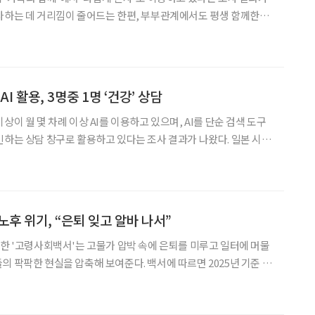
사하는 데 거리낌이 줄어드는 한편, 부부관계에서도 평생 함께한다
 존중하려는 태도가 커지고 있다. 가족과 지역 공동체에 대한 결속
‘노인’으로 인식하는 나이도 70대 중반 이후로 늦춰지고
I 활용, 3명중 1명 ‘건강’ 상담
상이 월 몇 차례 이상 AI를 이용하고 있으며, AI를 단순 검색 도구
는 상담 창구로 활용하고 있다는 조사 결과가 나왔다. 일본 시니
을 운영하는 오스탄스와 모리나가유업은 50대 이상 여성 720명을
Iㆍ건강의식’ 실태조사를 실시했다고 지난 3일
노후 위기, “은퇴 잊고 알바 나서”
표한 '고령사회백서'는 고물가 압박 속에 은퇴를 미루고 일터에 머물
을 압축해 보여준다. 백서에 따르면 2025년 기준 일
75세 이상 인구(17.3%)가 65~74세(12.1%)를 크게 웃도는 '후기
히 고착화됐다. 특히 주목할