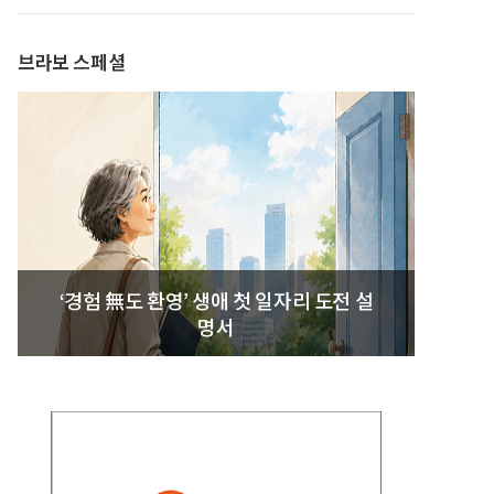
발간
브라보 스페셜
‘경험 無도 환영’ 생애 첫 일자리 도전 설
명서