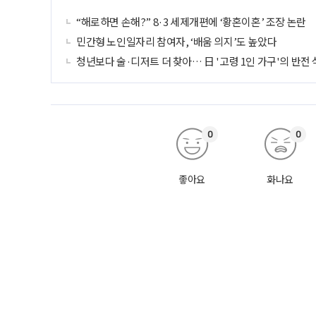
“해로하면 손해?” 8·3 세제개편에 ‘황혼이혼’ 조장 논란
민간형 노인일자리 참여자, ‘배움 의지’도 높았다
청년보다 술·디저트 더 찾아… 日 '고령 1인 가구'의 반전
0
0
좋아요
화나요