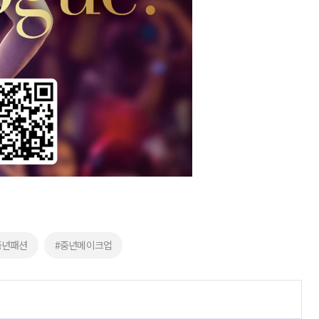
중년패션
#중년메이크업