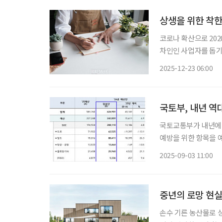
상생을 위한 착
코로나 확산으로 202
차인인 사업자를 돕기
으로 임대인에게 부여
2025-12-23 06:00
액공제 혜택을 도입한 
국토부, 내년 역
국토교통부가 내년에 
예방을 위한 항목을 예산에 반영했다. 2일 국토부에
62조5000억 원으로 
2025-09-03 11:00
다. 국토부는 △
중년의 로망 현실
손수 기른 농산물로 상을 차