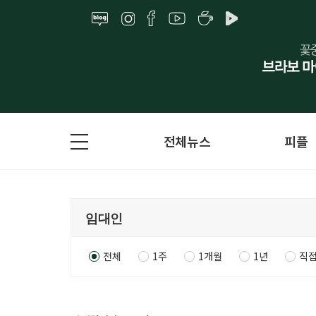
전체뉴스
피플
전체
1주
1개월
1년
직