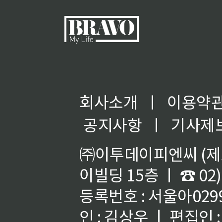
회사소개
ㅣ
이용약
공지사항
ㅣ
기사제
㈜이투데이피엔씨 (제호
이빌딩 15층 ㅣ ☎ 02)
등록번호 : 서울아02992
인 : 김상우 ㅣ 편집인