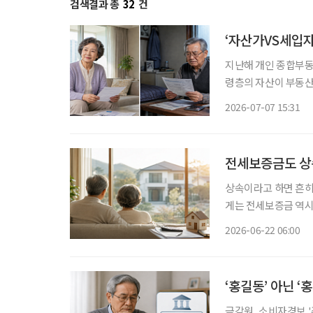
검색결과 총
32
건
‘자산가VS세입자
지난해 개인 종합부동
령층의 자산이 부동산
보유세가 아니라 월세
2026-07-07 15:31
전세보증금도 상
상속이라고 하면 흔히
게는 전세보증금 역시
이르는 전세보증금은 노후
2026-06-22 06:00
증금의 성격을 잘 이
‘홍길동’ 아닌 ‘
금감원, 소비자경보 '