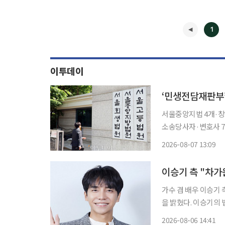
1
이투데이
‘민생전담재판부
서울중앙지법 4개·창
소송당사자·변호사 77% “신속한 권리
착형 사건을 맡는 '
2026-08-07 13:09
◀
이승기 측 "차가
가수 겸 배우 이승기
을 밝혔다. 이승기의 법률대리인인 법률사무소 현명 윤용석ㆍ장재원 변호사는 6일 입장문을
통해 "차가원 씨의 
2026-08-06 14:41