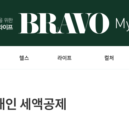
헬스
라이프
컬처
대인 세액공제