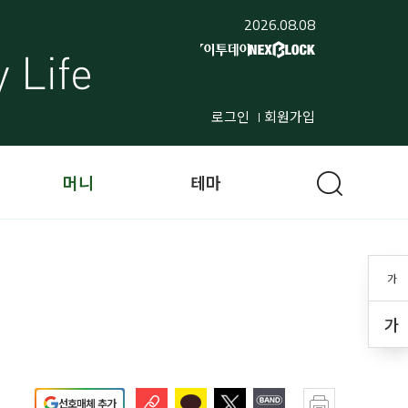
2026.08.08
로그인
회원가입
머니
테마
가
가
선호매체 추가