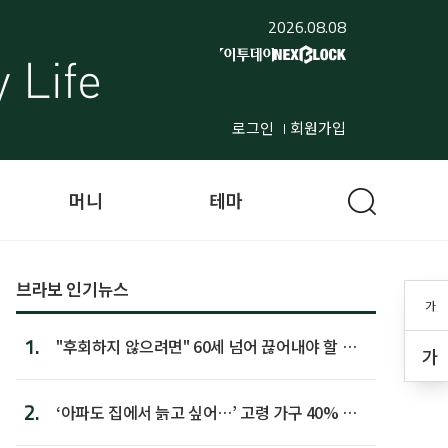
2026.08.08
로그인
회원가입
머니
테마
브라보 인기뉴스
가
1.
"후회하지 않으려면" 60세 넘어 끊어내야 할 사
가
람 1위
2.
‘아파도 집에서 늙고 싶어…’ 고령 가구 40% 노
후 주택이라 어...