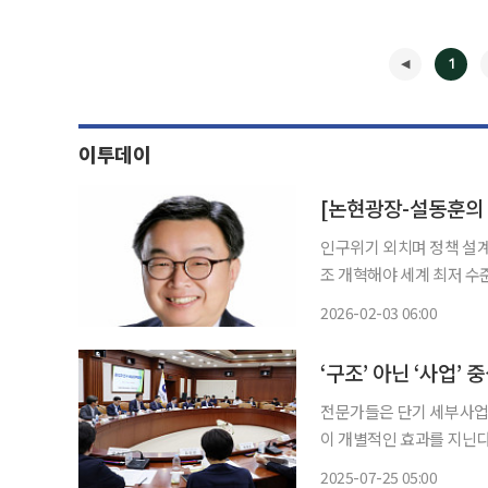
1
이투데이
[논현광장-설동훈의 
인구위기 외치며 정책 설계
조 개혁해야 세계 최저 수준인 한국의 출산율이 최근 소폭 반등하며 의미 있는 신호를 보내고
있다. 결혼과 출산 의향 
2026-02-03 06:00
의 61%, 여성의 48%가
◀
‘구조’ 아닌 ‘사업’
전문가들은 단기 세부사업
이 개별적인 효과를 지닌다
저출산 문제는 다양한 원인
2025-07-25 05:00