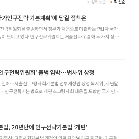
정확도순
최신순
국가인구전략 기본계획’에 담길 정책은
구전략위원회를 출범하면서 정부가 처음으로 마련하는 ‘제1차 국가
회는 저출산과 고령화 두 가지 정책
저출산·고령사회 기본계획’에서 한 단계 나아가 인구 감소와 초고령
 지방 소멸 등을 아우르는 국가 차원의 종합 전략을 처음 제시
‘인구전략위원회’ 출범 임박…법사위 상정
열어…저출산·고령사회기본법 전부개정안 상정 복지위, 지난달
으로 개편 초고령사회 대응을 포함한 국가 인구
전략위원회’ 출범이 임박했다. 6일 국회 법제사법위원회
를 열고 ‘저출산·고령사회기본법 전부개정법률안(대안)(위원
법, 20년만에 인구전략기본법 ‘개편’
일 저출산·고령사회기본법 개정안 의결 지역별 인구 불균형·가구형