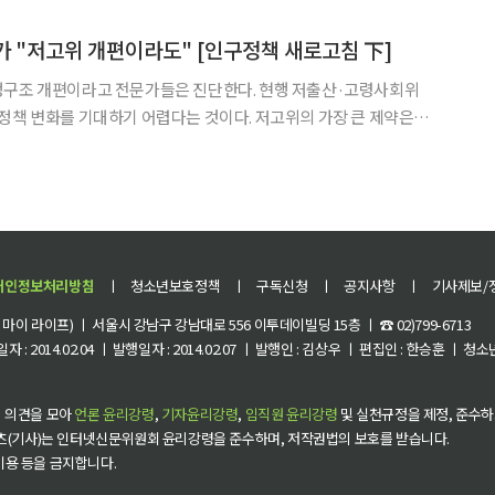
경쟁이 심화하고 이는 혼인 연기·기피로 이어진다. 혼인한 뒤에
문가 "저고위 개편이라도" [인구정책 새로고침 下]
정구조 개편이라고 전문가들은 진단한다. 현행 저출산·고령사회위
를 기대하기 어렵다는 것이다. 저고위의 가장 큰 제약은
부재다. 저고위 상근직원은 30명 안팎으로 중앙행정기관의 1개 과
 다른 부처에서 파견된 인력이다. 주기적으로 직원이 바뀌어 업무
개인정보처리방침
ㅣ
청소년보호정책
ㅣ
구독신청
ㅣ
공지사항
ㅣ
기사제보/
이 라이프) ㅣ 서울시 강남구 강남대로 556 이투데이빌딩 15층 ㅣ ☎ 02)799-6713
 : 2014.02.04 ㅣ 발행일자 : 2014.02.07 ㅣ 발행인 : 김상우 ㅣ 편집인 : 한승훈 ㅣ
 의견을 모아
언론 윤리강령
,
기자윤리강령
,
임직원 윤리강령
및 실천규정을 제정, 준수하
츠(기사)는 인터넷신문위원회 윤리강령을 준수하며, 저작권법의 보호를 받습니다.
 이용 등을 금지합니다.