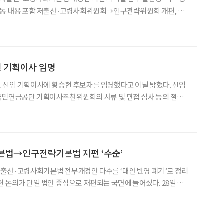
 이동 내용 포함 저출산·고령사회위원회→인구전략위원회 개편, 규
024년 12월 초고령사회에 진입하는 등 인구 위기에 대응
 기획이사 임명
 신임 기획이사에 황승현 후보자를 임명했다고 이날 밝혔다. 신임
국민연금공단 기획이사추천위원회의 서류 및 면접 심사 등의 절차를
기획이사의 임기는 2년이며 직무수행 실적에 따라 1년 단위로 연임
승현 신임 기획이사는 행시 39회로 저출산·고령사회위원회(저고위
법→인구전략기본법 재편 ‘수순’
출산·고령사회기본법 전부개정안 다수를 ‘대안 반영 폐기’로 정리
논의가 단일 법안 중심으로 재편되는 국면에 들어섰다. 28일 국
심사제1소위원회를 열고 저출산·고령사회기본법 전부개정안 7
건, 일부개정안 3건을 모두 대안 반영 폐기하기로 의결했다. 이날 심사 대상에는 강선우·