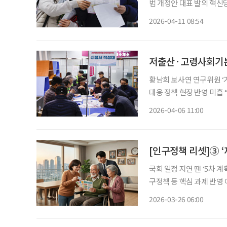
법 개정안 대표 발의 혁신당 
회 대응을 위한 저출산·고
2026-04-11 08:54
일 의안정보시스템에 따르
황남희 보사연 연구위원 ‘기업의 고령
대응 정책 현장 반영 미흡 “맞춤형 정보·인센티브 연계로 자발적 참여 유도해야” 정부가 인구
문제에 대응하고자 ‘저출
2026-04-06 11:00
[인구정책 리셋]③ 
국회 일정 지연 땐 ‘5차 
구정책 등 핵심 과제 반영 여부 주목 정부의 인구전략·정책 방안을 담
계획' 여부는 국회 일정에 
2026-03-26 06:00
고령사회기본계획’으로 우