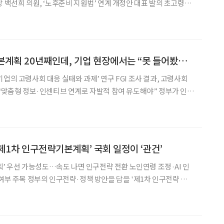
백선희 의원, ‘노후준비 지원법’ 연계 개정안 대표 발의 초고령사
령사회기본법 체계 개편 논의가 정치권 전반으로 확산되고 있다. 11
면 올해 들어 서영교·이수진·백혜련 의원
저출산·고령사회기본계획 20년째인데, 기업 현장에서는 “못 들어봤어요”
사회 대응 실태와 과제’ 연구 FGI 조사 결과, 고령사회
산고령사회기본계획’을 20년간 추진하고 있지만 정작 기업 현장에
서는 인지도가 저조하다는 연구 결과가 나왔다. 황남희 한
‘제1차 인구전략기본계획’ 국회 일정이 ‘관건’
계획’ 우선 가능성도…속도 나면 인구전략 전환 노인연령 조정·AI 인
을 '제1차 인구전략 기본
좌우될 것으로 보인다. 법 개정이 지연될 경우 기존 ‘제5차 저출산·
선 발표될 가능성이 있고, 반대로 입법이