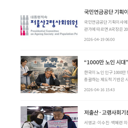
국민연금공단 기획이
국민연금공단 기획이사에 저
관가에 따르면 A국장은 
금공단 기획이사로 자리를 옮
2026-04-19 06:00
단은 올해 2월 기획이사 
“1000만 노인 시
한국이 노인 인구 1000
총괄하는 제도적 기반은 사실상 부재한 것
간한 ‘초고령사회 대응 노인
2026-04-16 15:43
상 인구는 2025년 1000
저출산·고령사회기본
서영교·이수진·백혜련 의원