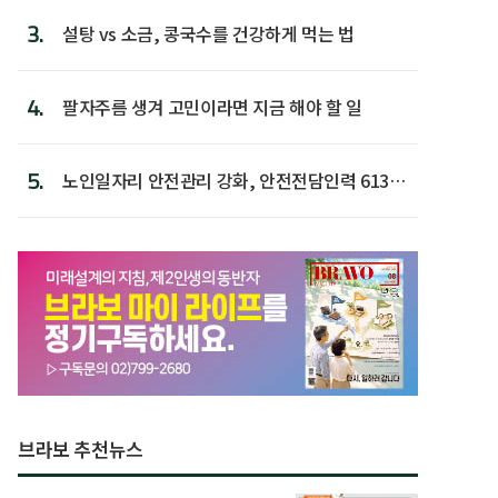
3.
설탕 vs 소금, 콩국수를 건강하게 먹는 법
4.
팔자주름 생겨 고민이라면 지금 해야 할 일
5.
노인일자리 안전관리 강화, 안전전담인력 613명
첫 배치
브라보 추천뉴스