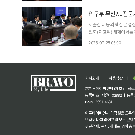
등 제한적인 자원을 놓고 
인구부 무산?...전
저출산 대응의 핵심은 결
원회(저고위) 체제에서는 정책 변화
상설조직과 예산안 편성권 
2025-07-25 05:00
수준이다. 이마저도 대부분
의
회사소개
ㅣ
이용약관
ㅣ
㈜이투데이피엔씨 (제호 : 브라보 마
등록번호 : 서울아02992 ㅣ 등록일자
ISSN : 2951-4681
이투데이피엔씨 임직원은 모두의
브라보 마이 라이프의 모든 콘텐
무단전재, 복사, 재배포, AI학습