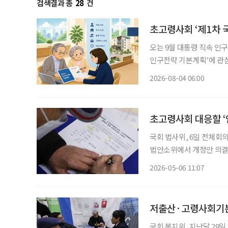
검색결과 총
28
건
초고령사회 ‘제1차 
오는 9월 대통령 직속 인
인구전략 기본계획’에 관심이 모이고 있다. 인구전략위원
에 초점을 맞췄던 기존 ‘
2026-08-04 06:00
사회, 생산가능인구 감소,
초고령사회 대응할 
국회 법사위, 6일 전체회의 
법안소위에서 개정안 의결…인구전략기본법
정책 컨트롤타워 역할을 맡을 ‘인구
2026-05-06 11:07
에 따르면 이날 전체회의
저출산·고령사회기본
국회 복지위, 지난달 29