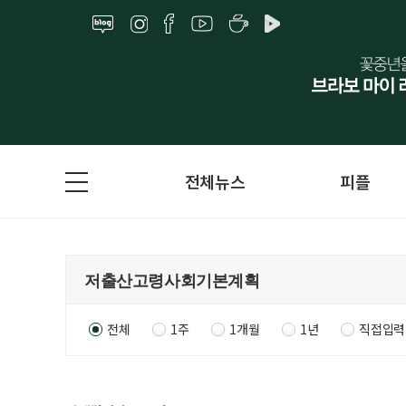
전체뉴스
피플
전체
1주
1개월
1년
직접입력