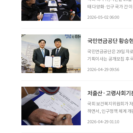
태 다양화·인구 국가 간
모 40명으로 확대 저출산·고령사회기본법이 제정 20년 만에 ‘인구전략기본법’으로 전면 개
2026-05-02 06:00
편되는 수순에 들어갔다. 2
국민연금공단 황승현
국민연금공단은 29일 자로
기획이사는 공개모집 후 
거쳐 이사장이 임명한다. 
2026-04-29 09:56
할 수 있다. 황
저출산·고령사회기본
국회 보건복지위원회가 저
하면서, 인구정책 체계 개편 
회 보건복지위원회는 법안
2026-04-29 01:10