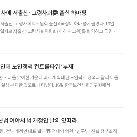
사에 저출산·고령사회委 출신 하마평
출산·고령사회회위원회 출신 A국장이 하마평에 올랐다. 19일
20일자로 저출산·고령사회위원회(이하 저고위)를 퇴임하고 국민연
길 것으로 알려졌다. 장재혁 기획이사의 후임이다. 국민연금공
공개모집을 진행한 바 있다. 기획이사는 공단 사업 전반의 종
대”인데 노인정책 컨트롤타워 ‘부재’
만 명 시대를 맞이한 가운데 빠르게 확대된 노인복지 정책과 달리 이를
으로 나타났다. 16일 한국보건사회연구원에서 발
정책 추진을 위한 제도 기반 개편 연구’ 보고서에 따르면 65세 이
만 명을 넘어섰으며 2035년에는 전체
법 여야서 법 개정안 발의 잇따라
, 전부 개정안 대표 발의 野 엄태영 의원, ‘인구부’ 신설 정부조직