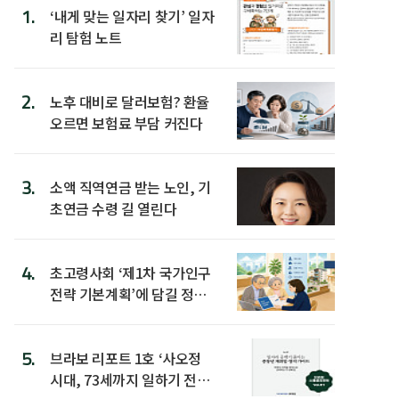
1.
‘내게 맞는 일자리 찾기’ 일자
리 탐험 노트
2.
노후 대비로 달러보험? 환율
오르면 보험료 부담 커진다
3.
소액 직역연금 받는 노인, 기
초연금 수령 길 열린다
4.
초고령사회 ‘제1차 국가인구
전략 기본계획’에 담길 정책
은
5.
브라보 리포트 1호 ‘사오정
시대, 73세까지 일하기 전략’