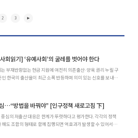
2
3
사회읽기] ‘유예사회’의 굴레를 벗어야 한다
는 부재반향없는 현금 지원에 여전히 의존출산·양육 권리 누릴 구
역시 2년 연속 상승했다. 인구보건복지협회 조사에 따르면 미혼 남성
 결혼 의향이 있다고 응답했으며, 출산 의향 또한 기혼·미혼
▶
 중심…“방법을 바꿔야” [인구정책 새로고침 下]
 중심의 저출산 대응은 한계가 뚜렷하다고 평가한다. 각각의 정책
 해도 조합의 형태로 함께 집행되면 역효과가 발생할 수 있어서다.
구조를 지닌다. 청년층의 수도권 쏠림이 심화하면 부동산, 일자리