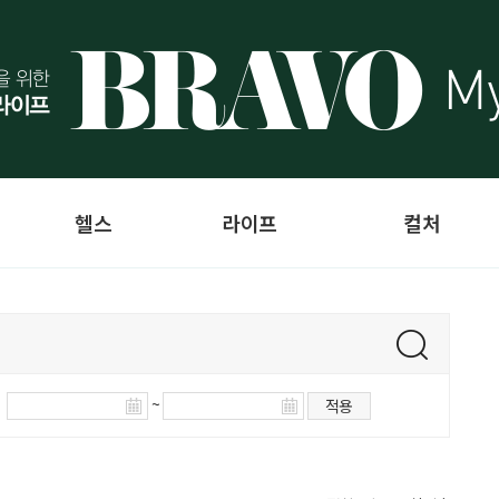
헬스
라이프
컬처
~
적용