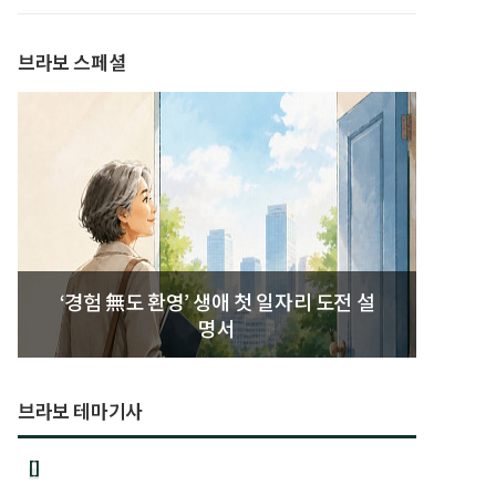
발간
브라보 스페셜
‘경험 無도 환영’ 생애 첫 일자리 도전 설
명서
브라보 테마기사
[]