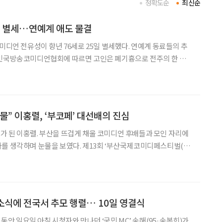
정확도순
최신순
성 별세…연예계 애도 물결
미디언 전유성이 향년 76세로 25일 별세했다. 연예계 동료들의 추
한민국방송코미디언협회에 따르면 고인은 폐기흉으로 전주의 한 종합
중 증세가 악화해 이날 오후 9시 5분께 세상을 떠났다. 그는 과거
로 고생했으며, 최근 기흉으로 폐 일부 절제 수술을 받
물” 이홍렬, ‘부코페’ 대선배의 진심
 된 이홍렬. 부산을 뜨겁게 채울 코미디언 후배들과 모인 자리에
를 생각하며 눈물을 보였다. 제13회 ‘부산국제코미디페스티벌(이
서울 마포구 스탠포드 호텔에서 진행됐다. 이날 행사에는 김준
 31명의 희극인이 참석했다. 특히 북콘서트와 폐막공연
 소식에 전국서 추모 행렬… 10일 영결식
년 동안 일요일 아침 시청자와 만나던 ‘국민 MC’ 송해(95·송복희)가