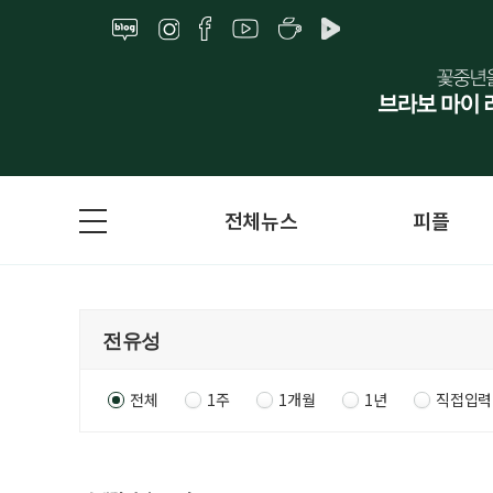
전체뉴스
피플
전체
1주
1개월
1년
직접입력