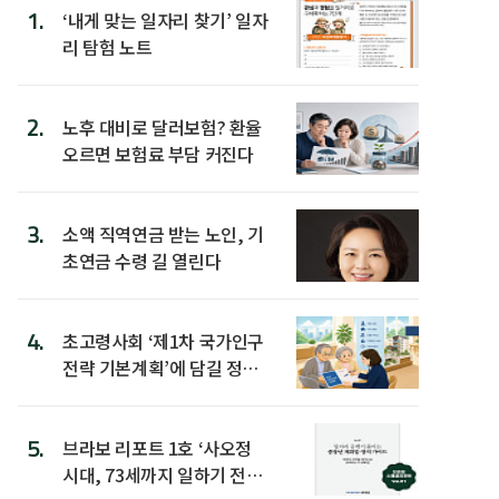
1.
‘내게 맞는 일자리 찾기’ 일자
리 탐험 노트
2.
노후 대비로 달러보험? 환율
오르면 보험료 부담 커진다
3.
소액 직역연금 받는 노인, 기
초연금 수령 길 열린다
4.
초고령사회 ‘제1차 국가인구
전략 기본계획’에 담길 정책
은
5.
브라보 리포트 1호 ‘사오정
시대, 73세까지 일하기 전략’