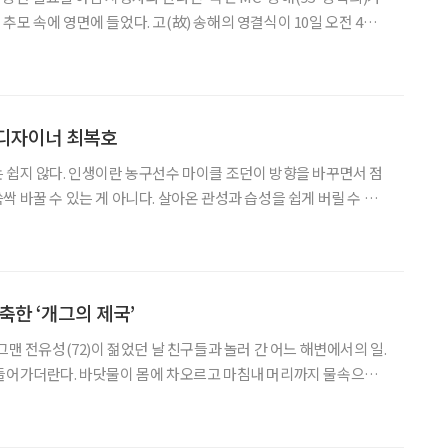
모 속에 영면에 들었다. 고(故) 송해의 영결식이 10일 오전 4시
병원 장례식장에서 엄숙한 분위기 속에서 진행됐다. 유족과 지인, 연
고인의 마지막 길을 함께했다. 영결식
 디자이너 최복호
 쉽지 않다. 인생이란 농구선수 마이클 조던이 방향을 바꾸면서 점
 바꿀 수 있는 게 아니다. 살아온 관성과 습성을 쉽게 버릴 수 있
다. 그런데 반백 년을 패션 디자이너로 살아온
축한 ‘개그의 제국’
그맨 전유성(72)이 젊었던 날 친구들과 놀러 간 어느 해변에서의 일.
 들어가더란다. 바닷물이 몸에 차오르고 마침내 머리까지 물속으로
구들, 그를 건져내기 위해 우르르 물로 달려갔다. 그때 전유성이 머
니 태연히 해변으로 걸어 나왔다. 그러고선 하는 말이 이