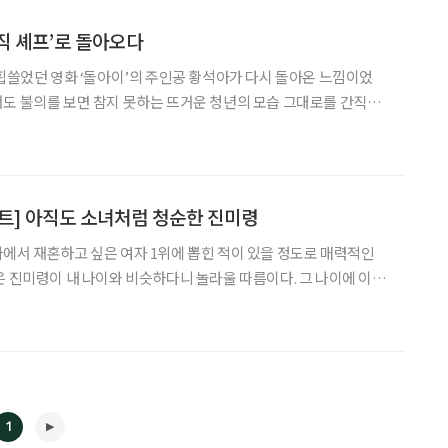
뮤직 셰프’로 돌아오다
 휩쓸었던 영화 ‘돌아이’의 주인공 황석아가 다시 돌아온 느낌이었
도 불의를 보면 참지 못하는 뜨거운 청년의 모습 그대로를 간직한
지 않았다. ‘사랑은 연필로 쓰세요’, ‘불티’, ‘아직도 어두운 밤인가
주인이자 ‘바람아 멈추어다오’, ‘사랑은 창밖에 빗
트] 아직도 소녀처럼 청순한 진미령
에서 재혼하고 싶은 여자 1위에 뽑힌 적이 있을 정도로 매력적인
은 진미령이 내 나이와 비슷하다니 놀라울 따름이다. 그 나이에 이토
통틀어서도 드물다. 아직도 잘록한 허리에 조막만 한 얼굴과 긴 머리
가 잘 어울리는 섹시하면서도 청순한 소녀와 마주하고 가을 냄새를 느꼈다. 가수는 “히
1