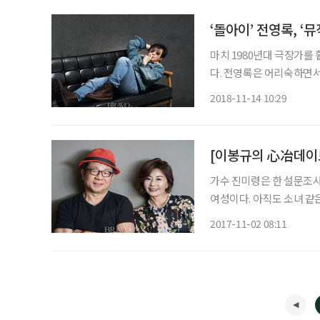
‘돌아이’ 전영록, ‘
마치 1980년대 극장가를
다. 전영록은 어리숙하면서
채 인터뷰 내내 유쾌함을 잃
2018-11-14 10:29
봐’와 같은 명곡들을 부른 
[이봉규의 心冶데이
가수 진미령은 한 설문조사
여성이다. 아직도 소녀 같
록 섹시한 스타는 가요계 
2017-11-02 08:11