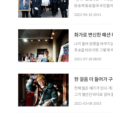
방송계 동료들과 국민들의 추
30분 서울 종로구 서울대
2022-06-10 10:51
예계 후배들 80여 명이 
화가로 변신한 패션
나이 들어 방향을 바꾸기는
프슛을 터뜨리듯 그렇게 쓱싹
던가. 이 길이 내 길이거니 믿고서 지나온 날들에 대한 애착은 또 어떻고? 더구나 노년에 이르
2021-07-28 08:00
러선 방향 전환이 더 어렵
한 걸음 더 들어가 구
전해 들은 얘기가 있다. 개
그가 별안간 바다로 걸어
사라졌다. 그러자 놀란 친
2021-03-08 10:03
리를 수면 위로 쑥 내밀더