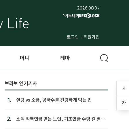
2026.08.07
로그인
회원가입
머니
테마
브라보 인기기사
가
1.
설탕 vs 소금, 콩국수를 건강하게 먹는 법
가
2.
소액 직역연금 받는 노인, 기초연금 수령 길 열린
다