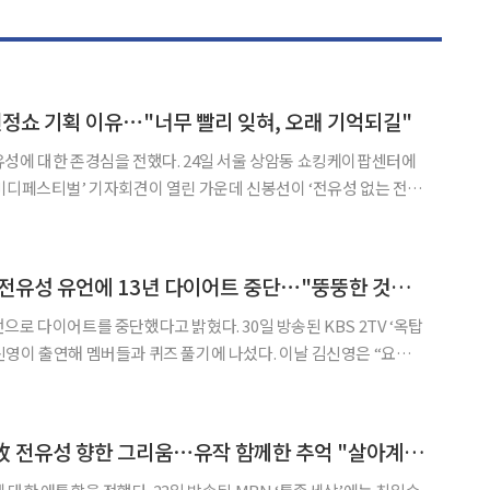
헌정쇼 기획 이유⋯"너무 빨리 잊혀, 오래 기억되길"
을 전했다. 24일 서울 상암동 쇼킹케이팝센터에
미디페스티벌’ 기자회견이 열린 가운데 신봉선이 ‘전유성 없는 전유
◀
▶
제자들로 이루어
 교수로 계셨던 예원대학교 코미디학과인 한현민, 정진욱, 김
'옥문아' 김신영, 故 전유성 유언에 13년 다이어트 중단⋯"뚱뚱한 것도 나, 쫓기지 않을 것"
를 중단했다고 밝혔다. 30일 방송된 KBS 2TV ‘옥탑
연해 멤버들과 퀴즈 풀기에 나섰다. 이날 김신영은 “요요가
다. 연예인 최초일 것”이라며 “153㎝에 88kg이었다. 1년 만에
유지했는데 다시 돌아오는데 딱 6주 걸렸다
'특종세상' 최일순, 故 전유성 향한 그리움⋯유작 함께한 추억 "살아계신 것 같아"