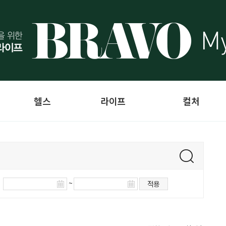
헬스
라이프
컬처
~
적용