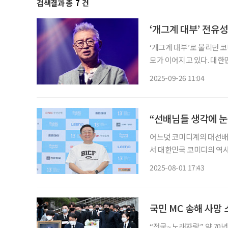
검색결과 총
7
건
‘개그계 대부’ 전유
‘개그계 대부’로 불리던 코
모가 이어지고 있다. 대
병원에 입원해 치료를 받던 
2025-09-26 11:04
폐렴과 코로나19 후유증으
“선배님들 생각에 눈
어느덧 코미디계의 대선배가
서 대한민국 코미디의 역사
하 ‘부코페’)’ 기자회견이 1일 
2025-08-01 17:43
호 집행위원장을 비롯해 총
국민 MC 송해 사망
“전국~ 노래자랑” 약 70