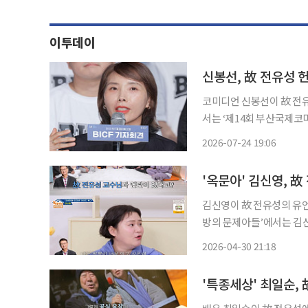
이투데이
신봉선, 故 전유성 
코미디언 신봉선이 故 전유성에 대한 존경심
서는 ‘제14회 부산국제코
성쇼’를 기획한 이유를 밝혔다. 이날 신봉선은 “저희 팀은 전유성 선생님의 
2026-07-24 19:06
졌다”라며 “선생님이 담임
김신영이 故 전유성의 유언으로 다이어트
방의 문제아들’에서는 김신영이 출
왔는데 사람들이 정말 좋아한
2026-04-30 21:18
44kg을 뺐다. 13년을 