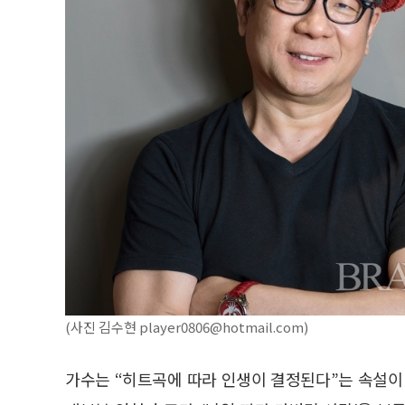
(사진 김수현 player0806@hotmail.com)
가수는 “히트곡에 따라 인생이 결정된다”는 속설이