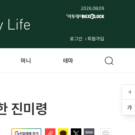
2026.08.09
로그인
회원가입
머니
테마
가
한 진미령
가
선호매체 추가