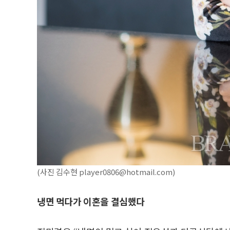
(사진 김수현 player0806@hotmail.com)
냉면 먹다가 이혼을 결심했다