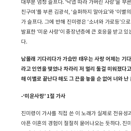
대부분 엄청 슬프다. ‘낙엽 따라 가버린 사랑’을 부른 
친구여’를 부른 김광석, ‘슬퍼하지 말아요’와 ‘이별
가 슬프다. 그에 반해 진미령은 ‘소녀와 가로등’으로
발표한 ‘미운 사랑’이 중장년층에 큰 호응을 받고 
다.
남몰래 기다리다가 가슴만 태우는 사랑 어제는 기다
라고 인연을 맺었나 차라리 저 멀리 둘걸 미워졌다고
해 이별로 끝난다 해도 그 끈을 놓을 순 없어 너와 난
-‘미운사랑’ 1절 가사
진미령이 가사를 직접 쓴 이 노래가 실제로 전유성
아픈 이혼의 경험이 절절히 묻어나오는 듯하다. 진