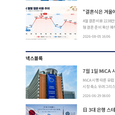
에 따른 대규모 과징
"결혼식은 겨울에
4월 결혼비용 2238
형 결혼 준비 확산 예식 시기를 조정하는 것만으로도 결혼 비용을 최대 325만원 아낄 수 있는
것으로 나타났다. 최
2026-08-05 16:06
(드레스·메이크업)'
넥스블록
7월 1일 MiCA
MiCA 시행 따른 유
시장 축소 우려그리스
의지 내비쳐 7월1일 유럽 가상자산시장법인 MiCA이 시행된다. 유럽증권시장감독청(ESMA)
2026-06-29 06:00
은 최근 유럽 무허가
日 3대 은행 스