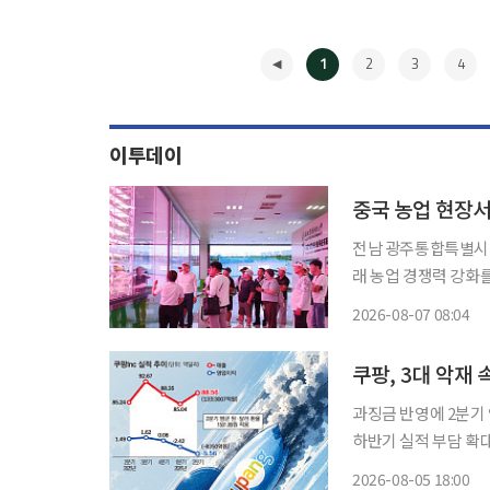
1
2
3
4
이투데이
중국 농업 현장서
전남 광주통합특별시 
래 농업 경쟁력 강화를 위한 정책 발굴에 
일간 중국 정주와 양릉
2026-08-07 08:04
◀
쿠팡, 3대 악재 
과징금 반영에 2분기
하반기 실적 부담 확대
회사 쿠팡Inc이 올해
2026-08-05 18:00