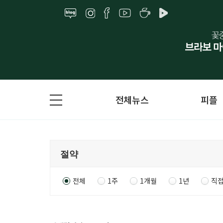
전체뉴스
피플
전체
1주
1개월
1년
직