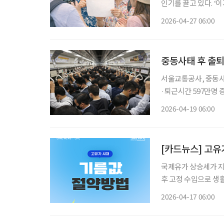
인기를 끌고 있다. ‘이
것’, ‘돈 아깝다는 
2026-04-27 06:00
담겨 있다. 같은 여행
서울교통공사, 중동사태
·퇴근시간 597만명 증가 65세 이상 출퇴근 때 50만 명대 증가, 경로 비중은 유지
군사적 긴장 고조 이후
2026-04-19 06:00
다만 65세 이상 고령
[카드뉴스] 고유가
국제유가 상승세가 지
후 고정 수입으로 생
제 부담으로 직결된다
2026-04-17 06:00
을 방치할 경우, 가계