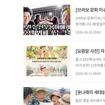
[브라보 문화 
[브라보 문화 이슈] 
짚어봅니다. 왜 떴을까? 지난 2일, 배우 전원주의 유튜브 채널 ‘전원주_전원주인공’에 게재된
‘선우용여에게 5성급 
2026-06-10 15:00
넘겼다. 영상에는 노년
[요즘말 사전] 
짧고 간단해 보여도 
아가 보자! 신조어를
은 기운이 더해진다. 나도 혹시 ‘젬민이’일까? 궁금한 점이 생겼을 때 주변 사람 대신 인공지능
2026-05-11 06:00
(AI)을 먼저 찾는 
[윤나래의 세대읽
젊은 세대 사이에서 