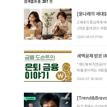
검색결과 총
207
건
[윤나래의 세대읽
Z세대가 중요하게 여기
2위로 올라섰다. 저
싸게 샀다가 품질에 
2026-08-03 07:00
으로 계산하기 시작했다
세액공제 받은 I
“개인형 퇴직연금(이하
퇴를 준비하는 사람들이
에 있는 돈은 출처에
2026-07-30 06:00
부담할 수 있다. 급
[Trend&Bra
퇴직 후에는 건강보험