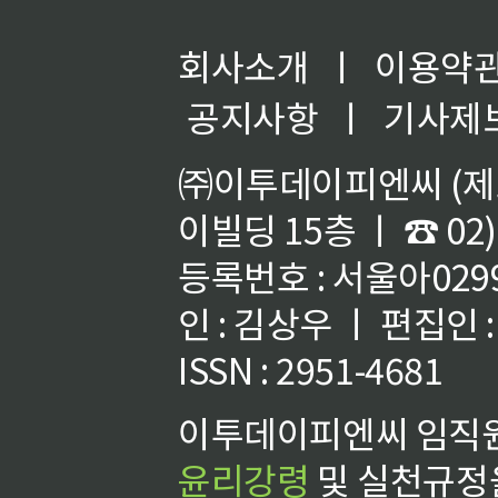
회사소개
ㅣ
이용약
공지사항
ㅣ
기사제
㈜이투데이피엔씨 (제호
이빌딩 15층 ㅣ ☎ 02)
등록번호 : 서울아02992
인 : 김상우 ㅣ 편집인
ISSN : 2951-4681
이투데이피엔씨 임직원
윤리강령
및 실천규정을