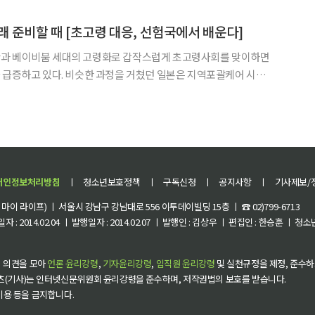
다. 미국 최고의 카운슬러이자 저술가로서 전 세계
래 준비할 때 [초고령 대응, 선험국에서 배운다]
과 베이비붐 세대의 고령화로 갑작스럽게 초고령사회를 맞이하면
 급증하고 있다. 비슷한 과정을 거쳤던 일본은 지역포괄케어 시스
활용으로 고령화에 대응하지만, 서비스 단절과 인력난 등 숙제를 안
대 고령화 관련 수요 급증과 노동 공급 감소에 직면할 것으로 예고됐다
개인정보처리방침
ㅣ
청소년보호정책
ㅣ
구독신청
ㅣ
공지사항
ㅣ
기사제보/
이 라이프) ㅣ 서울시 강남구 강남대로 556 이투데이빌딩 15층 ㅣ ☎ 02)799-6713
 : 2014.02.04 ㅣ 발행일자 : 2014.02.07 ㅣ 발행인 : 김상우 ㅣ 편집인 : 한승훈 ㅣ
 의견을 모아
언론 윤리강령
,
기자윤리강령
,
임직원 윤리강령
및 실천규정을 제정, 준수하
츠(기사)는 인터넷신문위원회 윤리강령을 준수하며, 저작권법의 보호를 받습니다.
 이용 등을 금지합니다.