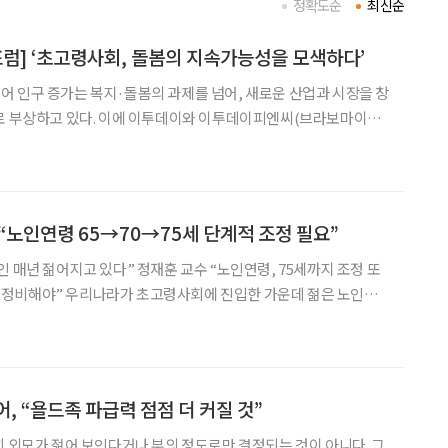
정확도순
최신순
포럼] ‘초고령사회, 돌봄의 지속가능성을 모색하다’
 인구 증가는 복지·돌봄의 과제를 넘어, 새로운 산업과 시장을 창
으로 부상하고 있다. 이에 이투데이와 이투데이피엔씨(브라보마이라
강남 웨스틴서울파르나스 호텔에서 ‘2025 한일 시니어 포럼’을 개최
요 연사들을 미리 만나, 한일 시니어 산업의 지속가능한 성장
 “노인연령 65→70→75세 단계적 조정 필요”
인 매년 젊어지고 있다” 정재훈 교수 “노인연령, 75세까지 조정 또
진입한 가운데 젊은 노인이
‘노인’의 연령 기준을 단계적으로 상향 조정해야 한다는 제언이 나왔
 경제금융학부 교수는 7일 최근 한반도미래인구연구원
, “욜드족 파급력 점점 더 커질 것”
히 외모가 젊어 보인다거나 부의 정도로만 결정되는 것이 아니다. 그