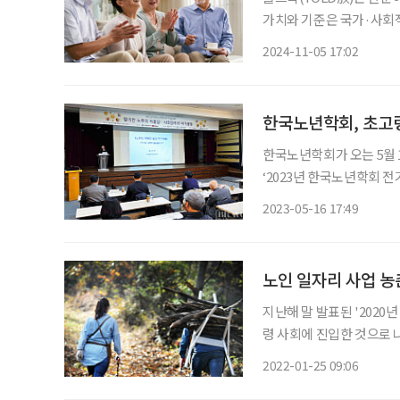
가치와 기준은 국가·사회적
징은 어떤 것들이 있는지 알아본다. 욜드족이란 Young and Old의
2024-11-05 17:02
스트가 ‘2020 세계 경제 대전
한국노년학회, 초고령
한국노년학회가 오는 5월 
‘2023년 한국노년학회 전기학술대회’를 개최
를 대비해 건강, 경제, 돌
2023-05-16 17:49
삶의 질 향상을 위한 대응
노인 일자리 사업 농
지난해 말 발표된 '2020
령 사회에 진입한 것으로 나
상 인구가 전체 인구의 40.8
2022-01-25 09:06
합천(38.9%), 전남 보성(3