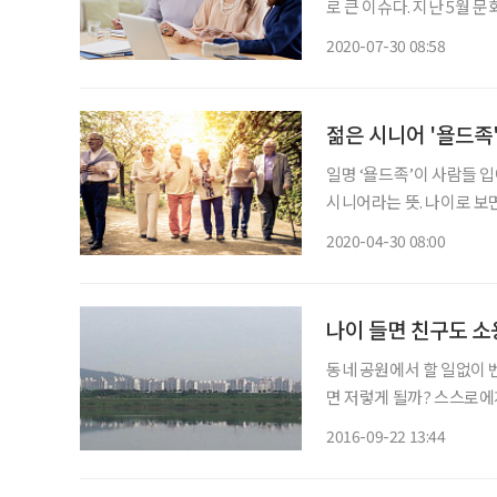
로 큰 이슈다. 지난 5월
동적 장년’으로 선정했다.
2020-07-30 08:58
질문했다. “당신이 100년
젊은 시니어 '욜드족
일명 ‘욜드족’이 사람들 입에
시니어라는 뜻. 나이로 
신조어다. 주로 65~75
2020-04-30 08:00
스트는 최근 ‘2020 세계
나이 들면 친구도 
동네 공원에서 할 일없이 
면 저렇게 될까? 스스로에
새로운 IT신기술에 적응하
2016-09-22 13:44
처럼 붙어 있습니다. 날지