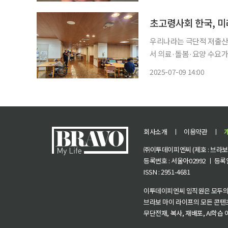
고기 수프’ 시리즈 공저자
초고령사회 한국, 미
우리나라는 극단적 저출산
서 의료·돌봄·요양 수요가
템으로, 대만은 민간자원 
2025-07-09 14:00
고 있다. 한국은 2030년
회사소개
ㅣ
이용약관
ㅣ
㈜이투데이피엔씨 (제호 : 브라보 마
등록번호 : 서울아02992 ㅣ 등록일자
ISSN : 2951-4681
이투데이피엔씨 임직원은 모두의
브라보 마이 라이프의 모든 콘텐
무단전재, 복사, 재배포, AI학습