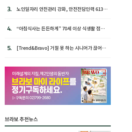
3.
노인일자리 안전관리 강화, 안전전담인력 613명
첫 배치
4.
“아침식사는 든든하게” 70세 이상 식생활 점수
가장 높아
5.
[Trend&Bravo] 거절 못 하는 시니어가 끊어야
할 행동 5
브라보 추천뉴스