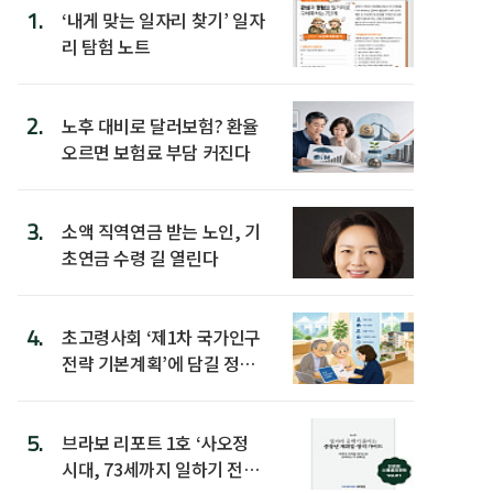
1.
‘내게 맞는 일자리 찾기’ 일자
리 탐험 노트
2.
노후 대비로 달러보험? 환율
오르면 보험료 부담 커진다
3.
소액 직역연금 받는 노인, 기
초연금 수령 길 열린다
4.
초고령사회 ‘제1차 국가인구
전략 기본계획’에 담길 정책
은
5.
브라보 리포트 1호 ‘사오정
시대, 73세까지 일하기 전략’