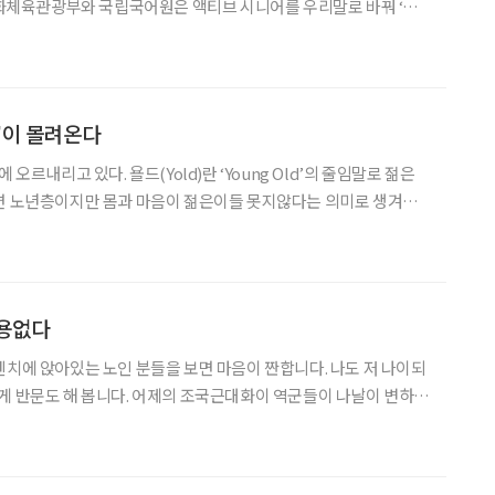
 문화체육관광부와 국립국어원은 액티브 시니어를 우리말로 바꿔 ‘활
 런던대학교 경영대학원 MBA 과정 수업 도중 한 교수가 학생들에게
 산다고 가정할 때, 소득의 약 10%를 저금하고, 최종 연봉의
'이 몰려온다
 오르내리고 있다. 욜드(Yold)란 ‘Young Old’의 줄임말로 젊은
보면 노년층이지만 몸과 마음이 젊은이들 못지않다는 의미로 생겨난
세 사이의 시니어 세대를 통칭한다. 영국의 정치경제 주간지 이코노미
경제를 전망하는 보고서’에서 지구 역사상 처
소용없다
벤치에 앉아있는 노인 분들을 보면 마음이 짠합니다. 나도 저 나이되
게 반문도 해 봅니다. 어제의 조국근대화이 역군들이 나날이 변하는
지 못하고 나이라는 덫에 걸려 젖은 낙엽처럼 공원 벤치에 조각상
 못하는 날개 부러진 새와 같습니다. 이런 분들을 일으켜 세워