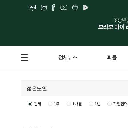
전체뉴스
피플
전체
1주
1개월
1년
직접입력