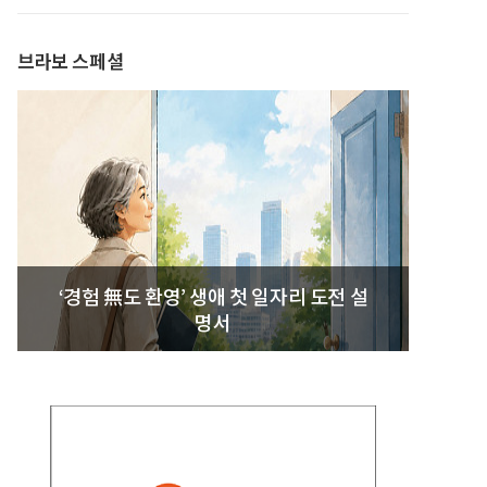
발간
브라보 스페셜
‘경험 無도 환영’ 생애 첫 일자리 도전 설
명서