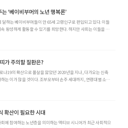
는 ‘베이비부머의 노년 행복론’
에 달하는 베이비부머들이 만 65세 고령인구로 편입되고 있다. 이들
속 왕성하게 활동할 수 있기를 희망한다. 하지만 사회는 이들을 노
시켜 골방으로 몰아넣는다. 뛰어난 역량을 갖춘 베이비부머도 예외
입되고 있는 베이비부머를 포함해 시니어들이 행복한 삶을 영위하려
소띠가 주의할 질환은?
 코로나19의 확산으로 몰살을 앓았던 2020년을 지나, 다가오는 신축
하는 이가 많을 것이다. 조부모부터 손주 세대까지, 연령대별 소띠
 관리법을 자생한방병원 김노현 원장의 도움말로 알아보자. 환갑
’ 주의 환갑을 앞둔 1961년생 소띠.
식 확산이 필요한 시대
사회에 참여하는 노년층을 의미하는 액티브 시니어가 최근 사회적으