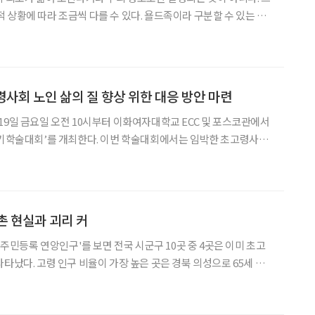
 상황에 따라 조금씩 다를 수 있다. 욜드족이라 구분할 수 있는 특
 줄임말로, 영국 이코노미
망’(The World in 20
사회 노인 삶의 질 향상 위한 대응 방안 마련
19일 금요일 오전 10시부터 이화여자대학교 ECC 및 포스코관에서
한다. 이번 학술대회에서는 임박한 초고령사회
봄서비스, 여가, 주거, 관계, ICT 기술 등의 다면적 차원에서 “노인의
 방안과 전략” 등을 제안할 예정이다.
촌 현실과 괴리 커
년 주민등록 연앙인구'를 보면 전국 시군구 10곳 중 4곳은 이미 초고
타났다. 고령 인구 비율이 가장 높은 곳은 경북 의성으로 65세 이
%를 차지했다. 이어 전남 고흥(40.5%), 경북 군위(39.7%), 경남
7.9%), 경남 남해(3