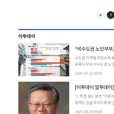
1
이투데이
수도권 지하철 무임승차 
유류비 부담 비수도권 노인들이 수도권 노인보다 교통비를 더 쓰는 것으로 나타났다. 교통비
차이의 주된 배경은 광역·
2026-07-22 05:00
이다. 본지가 21일
◀
[이투데이 말투데이
☆ 잭 캔 필드 명언 “이런저런 목표를 상세하게 적고 날마다 그 목록을 읽어라. 그러면 자신이
원하는 일을 무의식중에 단계별로 기억하게 
라는 경이적 기록을 세웠으며
2025-08-19 05:00