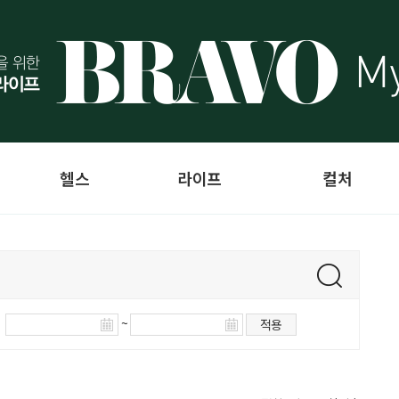
헬스
라이프
컬처
~
적용