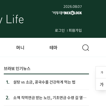
2026.08.07
로그인
회원가입
머니
테마
브라보 인기뉴스
가
1.
설탕 vs 소금, 콩국수를 건강하게 먹는 법
가
2.
소액 직역연금 받는 노인, 기초연금 수령 길 열린
다