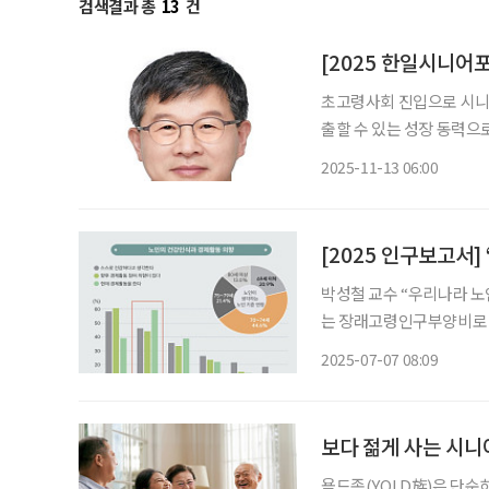
검색결과 총
13
건
[2025 한일시니어
초고령사회 진입으로 시니어
출할 수 있는 성장 동력
이프)는 12월11일 서울 
2025-11-13 06:00
하고, 행사에 참여하는 주
[2025 인구보고서]
박성철 교수 “우리나라 노
는 장래고령인구부양비로 정비해야” 우리나라가 초고령사회에 
늘고 있는 현실을 반영해 
2025-07-07 08:09
다. 박철성 한양대학교
보다 젊게 사는 시니어
욜드족(YOLD族)은 단순