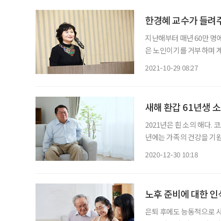
한경혜 교수가 들려주
지난해부터 매년 60만 명
은 노인이기를 거부하며 계
인으로 규정해 모두 은퇴
2021-10-29 08:27
는 아니다. 노인으로 편
면 어
새해 환갑 61년생 
2021년은 흰 소의 해다.
년에는 가족의 건강을 기원
생들이 주의할 질환과 건강
2020-12-30 10:18
맞은 61년생, ‘척추관협착증
노후 준비에 대한 인
은퇴 후에도 능동적으로 