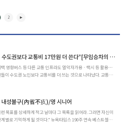
2
“비수도권 노인부부, 수도권보다 교통비 17만원 더 쓴다”[무임승차의 역설 上]
혜택 영향버스 등 다른 교통 인프라도 열악자가용ㆍ택시 등 활용⋯
도시철도(이하 지하철) 무임승차 혜택과 기타 대중교통 인프라 차
 국가데이터처 ‘가계금융복지조사’ 마이크로데이터를 분석한 결과, 지난해
▶
] 내성불구(內省不疚)/영 시니어
될 것이다.” 뉴욕타임스 190주 연속 베스트셀러
, 41개 언어로 번역돼 1억 부 이상 판매된 세계적 베스트셀러 ‘닭