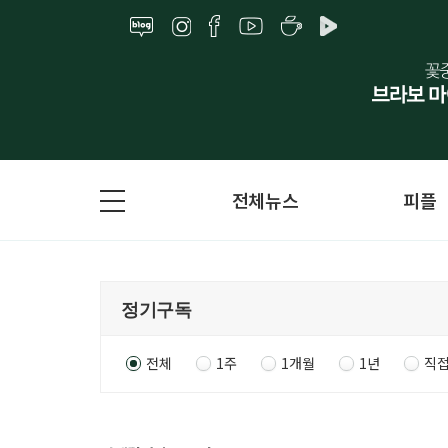
전체뉴스
피플
전체
1주
1개월
1년
직