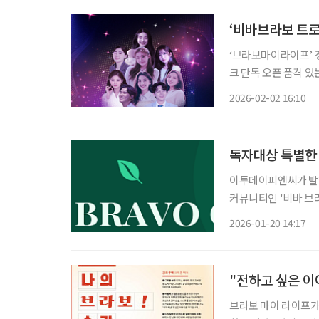
‘비바브라보 트로
‘브라보마이라이프’ 정
크 단독 오픈 품격 있는 시니어 문화를 지향하는 ‘비바브라보 콘서트’가 두 번째 무대를 앞두
고 매거진 구독자를 위한 특별 선예매
2026-02-02 16:10
는 4월 열리는 ‘비바
독자대상 특별한 
이투데이피엔씨가 발행
커뮤니티인 '비바 브라보 클럽' 1기 
강좌를 넘어 '배움→
2026-01-20 14:17
축적된 경험과 전문성
"전하고 싶은 이
브라보 마이 라이프가 