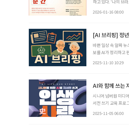
하고 있다. '나의 브라보! 순간'은 꽃중년을 대상으로 인생의 전환점이 된 순간과 오래도록 마
음에 남은 기억을 글로
2026-01-16 08:00
유하고자 하는 취지로 
[AI 브리핑] 정
바쁜 일상 속 알짜 뉴
보를 AI가 정리하고 편집국 기자가 
퇴 미뤄진다 정년을 6
2025-11-10 10:29
명)이 은퇴를 미루게 
AI와 함께 쓰는
시니어 넘버원 미디어
서전 쓰기 교육 프로그램 ‘인생
용한 자서전 쓰기 프
2025-11-05 06:00
로 완성해준다. 시니