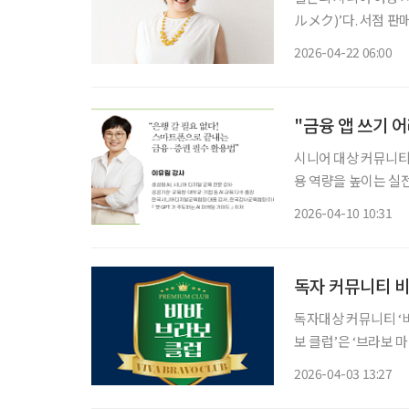
ルメク)’다. 서점 판
2025년 1~6월)를
2026-04-22 06:00
나의 ‘시니어 여성 
"금융 앱 쓰기 
시니어 대상 커뮤니티인
용 역량을 높이는 실전 강연을 진행한다. 이번 모
이 마련된다. 스마트
2026-04-10 10:31
용하는 방법을 다룬다
독자 커뮤니티 비
독자대상 커뮤니티 ‘비바 
보 클럽’은 ‘브라보 
을 넘어 회원 간 교
2026-04-03 13:27
고민과 경험을 공유하