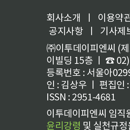
회사소개
ㅣ
이용약
공지사항
ㅣ
기사제
㈜이투데이피엔씨 (제호
이빌딩 15층 ㅣ ☎ 02)
등록번호 : 서울아02992
인 : 김상우 ㅣ 편집인
ISSN : 2951-4681
이투데이피엔씨 임직원
윤리강령
및 실천규정을