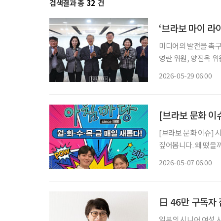
검색결과 총
32
건
‘브라보 마이 라
미디어의 발전을 촉구하
영란 위원, 양진옥 위
은 시니어 독자의 니
2026-05-29 06:00
2015년 창간 당시 
[브라보 문화 이
[브라보 문화 이슈] 
짚어봅니다. 왜 떴을까? KBS 1TV 아침마당이 방송 35주년을 맞아 변화를 택했다. 변화하는
방송 환경과 시청층의 
2026-05-07 06:00
미지를 벗어나겠다는 
日 46만 구독자
일본의 시니어 여성 시