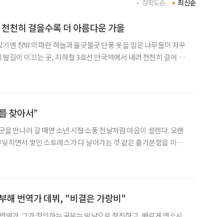
정확도순
최신순
 천천히 걸을수록 더 아름다운 가을
있기엔 창밖의 파란 하늘과 울긋불긋 단풍 옷을 입은 나무들이 자꾸
 발길이 이끄는 곳, 지하철 3호선 안국역에서 내려 천천히 걸어 들
갤러리에 들러 그림도 보고, 오래된 찻집이나 새로 생긴 카페에 발길
을 멈춰본다. 구석구석 골목길을 거닐며 여유로운 나들이를 즐겨보자. 빠르게
를 찾아서”
장군을 만나러 갈 때면 소년 시절 소풍 전날처럼 마음이 설렌다. 오랜
부딪히면서 쌓인 스트레스가 다 날아가는 것 같은 홀가분함을 미리
배를 타고 20여 분 달려가서 한산도 동백꽃을 구경할 생각을 하면 안
장군의 영당인 충무사가 바라보이는 홍살문을 지날
공부해 번역가 데뷔, "비결은 가랑비"
 번역가. 그가 정의하는 공부는 밤낮으로 정진하고, 빠르게 연소시