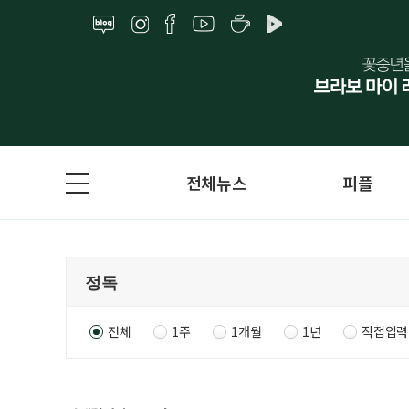
전체뉴스
피플
전체
1주
1개월
1년
직접입력