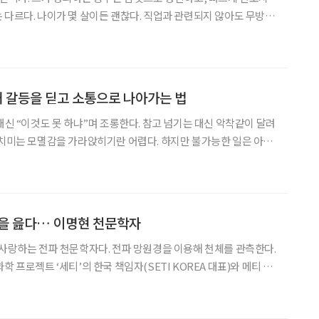
 다르다. 나이가 몇 살이든 괜찮다. 직업과 관련되지 않아도 무방하
다. 은퇴 후 새로운 도전을 앞두고 엄두를 내지 못하거나, 작은 것이
라도 좋으니 오래 해보고 싶다면 그를 통해 영감을 얻어보자. 심혜경 번역가는
대 갈등을 딛고 소통으로 나아가는 법
대신 “이것도 못 하냐”며 조롱한다. 참고 넘기는 대신 악착같이 달려
 치미는 모멸감을 가라앉히기란 어렵다. 하지만 불가능한 일은 아니
 노력이 필요하다. 전쟁터나 다름없이 변해버린 사회
에서 갈등을 딛고 앞으로 나아가려면 우리는 어떤 노력을 해야 할까. “왜
학을 읊다… 이명현 천문학자
 사랑하는 전파 천문학자다. 전파 망원경을 이용해 천체를 관측한다.
학 프로젝트 ‘세티’의 한국 책임자(SETI KOREA 대표)와 메티 인
있다. 더불어 어릴 적 자랐던 삼청동 옛집에 과학책방 ‘갈다’를 열
학에 호기심을 가진 사람들과 꾸준히 소통하고 있다.