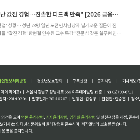
"인사담당자 직접 만난 값진 경험…진솔한 피드백 만족" [2026 금융대전]
의면접' 성황… 청년 78명 열띤 도전인사담당자 날카로운 질문에 진
들 "값진 경험"함현철 연수원 교수 특강 "전문성 갖춘 실무형 인재
에서 열린 '2026 대한민국 금융대전'의 부대행사
개인정보처리방침
ㅣ
청소년보호정책
ㅣ
구독신청
ㅣ
공지사항
ㅣ
기사제보/
이 라이프) ㅣ 서울시 강남구 강남대로 556 이투데이빌딩 15층 ㅣ ☎ 02)799-6713
 : 2014.02.04 ㅣ 발행일자 : 2014.02.07 ㅣ 발행인 : 김상우 ㅣ 편집인 : 한승훈 ㅣ
 의견을 모아
언론 윤리강령
,
기자윤리강령
,
임직원 윤리강령
및 실천규정을 제정, 준수하
츠(기사)는 인터넷신문위원회 윤리강령을 준수하며, 저작권법의 보호를 받습니다.
 이용 등을 금지합니다.