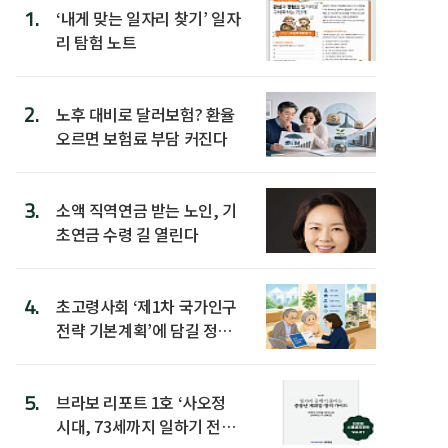
1.
‘내게 맞는 일자리 찾기’ 일자
리 탐험 노트
2.
노후 대비로 달러보험? 환율
오르면 보험료 부담 커진다
3.
소액 직역연금 받는 노인, 기
초연금 수령 길 열린다
4.
초고령사회 ‘제1차 국가인구
전략 기본계획’에 담길 정책
은
5.
브라보 리포트 1호 ‘사오정
시대, 73세까지 일하기 전략’