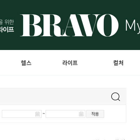
헬스
라이프
컬처
~
적용