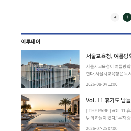
1
이투데이
서울교육청, 여름방학
서울시교육청이 여름방학을
한다. 서울시교육청은 독서캠페인 '북웨이브(BookWave)'와 연계해 산하 23개 도서관과 평
생학습관에서 가족 중심의 독서문
2026-08-04 12:00
지털 기기 사용 증가로 가
◀
Vol. 11 휴가도 
[ THE RARE ] VOL. 11 휴가도 남들과 다르게:슈퍼리치들의 여름휴가 "천외천(天外天). 하늘
밖의 하늘
2026-07-25 07:00