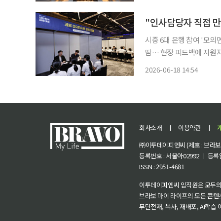
시중 6대 은행 참여 '모
땀… 현장 피드백에 지원자
가 채용 경쟁력" 금융권 취업을 향한 청년들의 뜨거운 열기가 행사장 안을 가득 메웠다. 18일
2026-06-18 14:54
서울 소공동 웨스틴조선호텔
회사소개
ㅣ
이용약관
ㅣ
㈜이투데이피엔씨 (제호 : 브라보 마
등록번호 : 서울아02992 ㅣ 등록일자
ISSN : 2951-4681
이투데이피엔씨 임직원은 모두의
브라보 마이 라이프의 모든 콘텐
무단전재, 복사, 재배포, AI학습