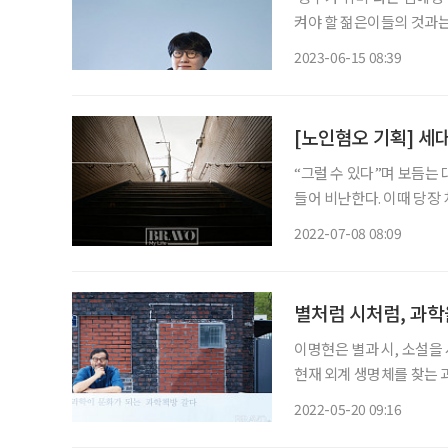
켜야 할 젊은이들의 것과는
다. 결과 역시 중요하지 않
2023-06-15 08:39
[노인혐오 기획] 세
“그럴 수 있다”며 보듬는 
들어 비난한다. 이때 당장
다. 상대의 입장에서 한 번 더 생각하려는
2022-07-08 08:09
별처럼 시처럼, 과
이명현은 별과 시, 소설을
현재 외계 생명체를 찾는 과
터내셔널 자문위원을 맡고 
2022-05-20 09:16
고 과학 소통가로서 우주과