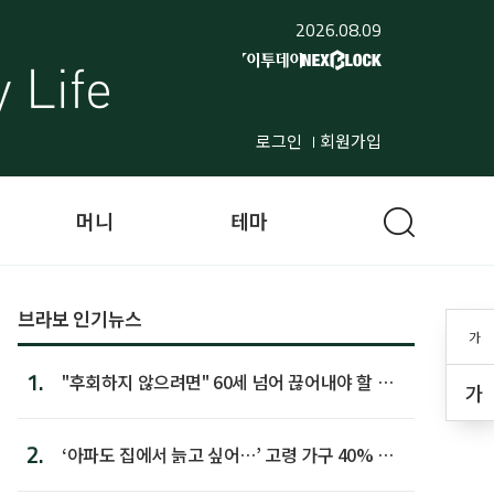
2026.08.09
로그인
회원가입
머니
테마
브라보 인기뉴스
가
1.
"후회하지 않으려면" 60세 넘어 끊어내야 할 사
가
람 1위
2.
‘아파도 집에서 늙고 싶어…’ 고령 가구 40% 노
후 주택이라 어...