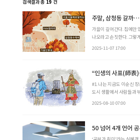
검색결과 총
19
건
주말, 삼청동 갈까…
가을이 깊어간다. 집에만 
나오라고 손짓한다. 그렇게
어가면 삼청동이 나온다. 
2025-11-07 17:00
“인생의 사표(師表)
#1. 나는 지금도 이순신 
도시 생활에서 사람들과 
만끽한다. 특히 통영에서 
2025-08-10 07:00
달이 날 정도다. 이순신 
50 넘어 4개 언어 
‘공부가 취미’라는 심혜경