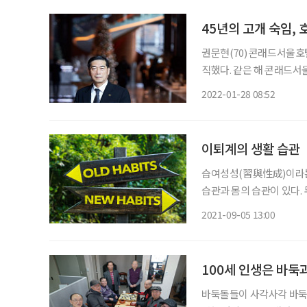
45년의 고개 숙임,
권문현(70) 콘래드서울호
직했다. 같은 해 콘래드서
9시간씩 서 있고, 1000
2022-01-28 08:52
이퇴계의 생활 습관
습여성성(習與性成)이라는 
습관과 몸의 습관이 있다.
퇴계가 마음을 어떻게 다스려 고
2021-09-05 13:00
학이시습지불역열호(學而時
100세 인생은 바둑
바둑돌들이 사각사각 바둑통