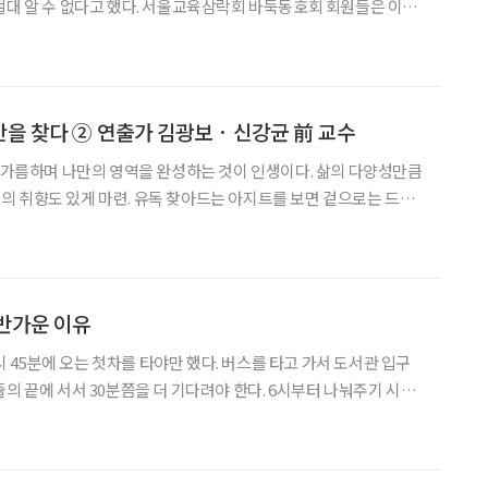
절대 알 수 없다고 했다. 서울교육삼락회 바둑동호회 회원들은 이미
 낮추고 바둑판을 바라보며 가까이 한몸이 되어갔다. 서울지하철
서울교육삼락회 바둑동호회 아지트가 있다. 초인종을 누르
을 찾다 ② 연출가 김광보 · 신강균 前 교수
을 가름하며 나만의 영역을 완성하는 것이 인생이다. 삶의 다양성만큼
 취향도 있게 마련. 유독 찾아드는 아지트를 보면 겉으로는 드러
 스타일이 묻어난다. ‘브라보 마이 라이프’ 매거진을 거쳐간 셀럽들
에게 공간 초월 당신만의 아지트에 대해 물어봤다. 작품 찾아 떠나는 길목 ‘정독도
반가운 이유
4시 45분에 오는 첫차를 타야만 했다. 버스를 타고 가서 도서관 입구
줄의 끝에 서서 30분쯤을 더 기다려야 한다. 6시부터 나눠주기 시작
후에야 도서관에 들어갈 수 있었다. 서울 북촌에 있는 ‘정독 도서관’
등 몇 개 없던 공공도서관에 가기 위한 모습이었다. 2019