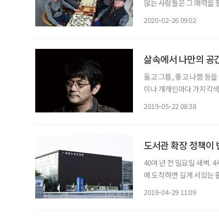
않는 사람들은 그 매력을 
깊은 경지를 아는 듯 몸을 더
2020-02-26 09:02
5호선 애오개역 인근에 
삶속에서 나만의 공간
옳고 그름, 좋고 나쁨 등
이나 개개인마다 가지각색의
나지 않지만 각자의 라이프
2019-05-22 08:38
도서관 확장 정책이 
40여 년 전 일요일 새벽. 
에 도착하면 길게 서있는 
하는 좌석 배정표를 받은 
2019-04-29 11:09