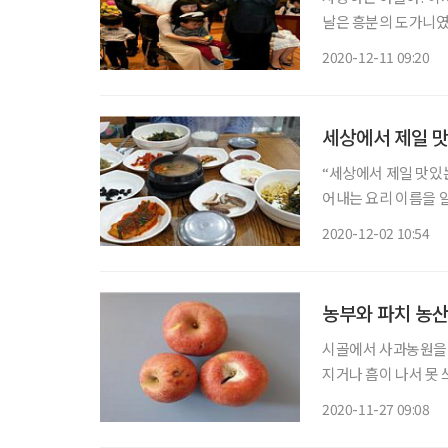
날은 흥분의 도가니였
박웃음 소리와 함께 “
2020-12-11 09:20
지” 하시던 어머니의 
세상에서 제일 맛
“세상에서 제일 맛있
어내는 요리 이름을 알
굶은 사람한테 내미는
2020-12-02 10:54
기발하지만 의미가 담
농부와 파치 농
시골에서 사과농원을 
지거나 흠이 나서 못
은 최고 품질의 농산
2020-11-27 09:08