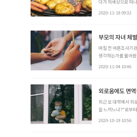
다가 저세상으로 떠나
관에 가보면 고령사회
2020-11-18 09:32
데도 100권은 넘는 
부모의 자녀 체벌
며칠 전 여론조사기관
생각하는가를 물어왔다
보냈다고 해도 과언이
2020-11-04 10:46
가장 간편하고 확실하
기보
외로움에도 면역
최근 모 대학에서 외로
을 느끼느냐?”로부터 
떤 영향을 미치며, 
2020-10-19 10:56