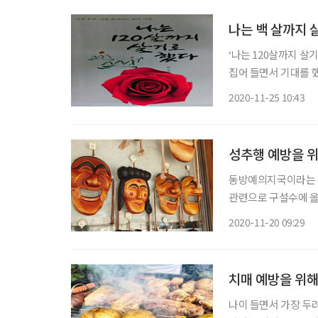
나는 백 살까지 
‘나는 120살까지 살
집어 들면서 기대를 했
비법이나 하다못해 생활비
2020-11-25 10:43
그대로 천수를 누린다
성추행 예방을 위
동방예의지국이라는 
관련으로 구설수에 올
그동안 쌓아올린 명예
2020-11-20 09:29
만치 않다. 재선거를
고 다시 출마
치매 예방을 위해
나이 들면서 가장 두