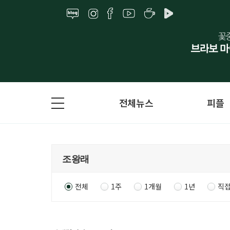
전체뉴스
피플
전체
1주
1개월
1년
직