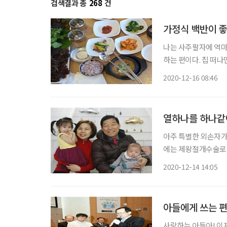
검색결과 총
268
건
가정식 백반이 
나는 사주팔자에 역마
하는 편이다. 집 떠나
개발은 끝이 없다. 
2020-12-16 08:46
이다. 집에서 먹는 밥
열하나를 하나같
아주 특별한 외손자가
에는 제왕절개수술로 
트’(Kaiserschni
2020-12-14 14:05
닌 ’슈니트‘가 합해진
아들에게 쓰는 
사랑하는 아들아! 이