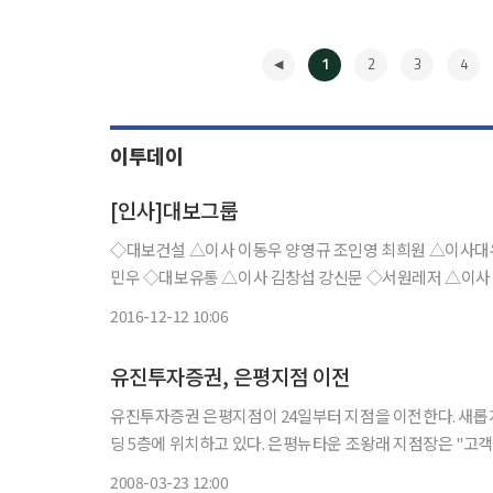
1
2
3
4
이투데이
[인사]대보그룹
◇대보건설 △이사 이동우 양영규 조인영 최희원 △이사대우 김현태 정종찬 ◇대보정보통신 △이사 
2016-12-12 10:06
◀
유진투자증권, 은평지점 이전
유진투자증권 은평지점이 24일부터 지점을 이전한다. 새롭게 선보일 '은평뉴타운지점'은 신축빌딩인 은평구 갈현동 'Y-Town'빌
딩 5층에 위치하고 있다. 은평뉴타운 조왕래 지점장은 "고객 분들께 보다 쾌적한 환경에서 금융서비스를 제공하고자 기존 지점을
이전하게 됐다"고 밝혔다. 문의) 02-389-2411
2008-03-23 12:00