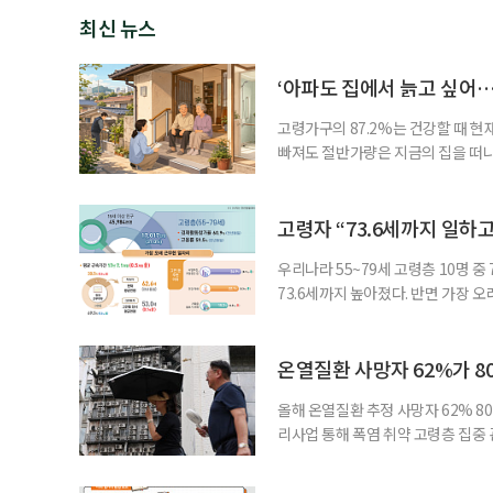
최신 뉴스
‘아파도 집에서 늙고 싶어…
고령가구의 87.2%는 건강할 때 현
빠져도 절반가량은 지금의 집을 떠나
공급에 무게가 실려 있다. 통합돌봄
지원 체계를 구축해야 한다는 제언이 
여름호에 실린 ‘통합돌봄 시행에 따른
고령자 “73.6세까지 일하고
우리나라 55~79세 고령층 10명 
73.6세까지 높아졌다. 반면 가장 
뒤에도 상당 기간 일해야 하는 고령층
처가 5일 발표한 ‘2026년 5월 경
7000명으로, 1년 전보다 57만 명
온열질환 사망자 62%가 8
올해 온열질환 추정 사망자 62% 8
리사업 통해 폭염 취약 고령층 집중
나타났다. 이에 정부가 전국 보건소
에 따르면 5월 15일부터 이달 4일