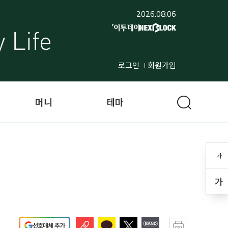
2026.08.06
로그인
회원가입
머니
테마
가
가
선호매체 추가