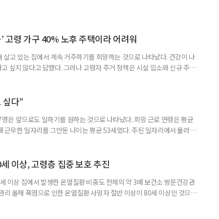
’ 고령 가구 40% 노후 주택이라 어려워
재 살고 있는 집에서 계속 거주하기를 희망하는 것으로 나타났다. 건강이 나
고 싶지 않다고 답했다. 그러나 고령자 주거 정책은 시설 입소와 신규 주택
 시행을 계기로 집수리부터 퇴원 후 임시 거처, 방문 돌봄까지 연결하는 주거
나왔다. 6일 건축공간연구원(AURI)이 발간한 ‘건축과 도시 공간’ 2026년
 고령자 주거-돌봄 협업 체계 구축 방안’ 보고서는 고
 싶다”
중 7명은 앞으로도 일하기를 원하는 것으로 나타났다. 희망 근로 연령은 평균
오래 근무한 일자리를 그만둔 나이는 평균 53세였다. 주된 일자리에서 물러난
의 현실이 통계로 확인됐다. 고령층 취업자 1012만 5000명 국가데이터
제활동인구조사 고령층 부가조사 결과’에 따르면 55~79세 인구는 1701만
 증가했다. 15세 이상 인구에서 차지하는 비중은
0세 이상, 고령층 집중 보호 추진
0세 이상 집에서 발생한 온열질환 비중도 전체의 약 3배 보건소 방문건강관
 관리 올해 폭염으로 인한 온열질환 사망자 절반 이상이 80세 이상인 것으로
 방문건강관리사업을 통해 80세 이상 고령자 보호를 추진한다. 6일 복지부
까지 질병관리청으로 신고된 온열질환자는 총 2441명으로 이 중 65세 이상