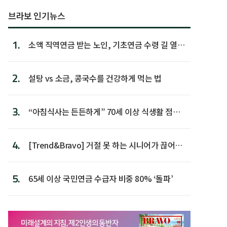
브라보 인기뉴스
1.
소액 직역연금 받는 노인, 기초연금 수령 길 열린
다
2.
설탕 vs 소금, 콩국수를 건강하게 먹는 법
3.
“아침식사는 든든하게” 70세 이상 식생활 점수
가장 높아
4.
[Trend&Bravo] 거절 못 하는 시니어가 끊어야
할 행동 5
5.
65세 이상 국민연금 수급자 비중 80% ‘돌파’