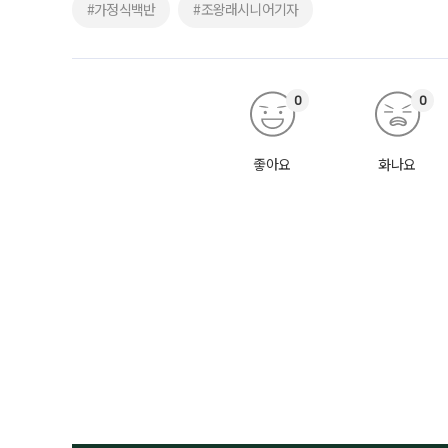
#가정식백반
#조왕래시니어기자
0
0
좋아요
화나요