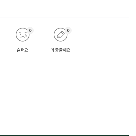
0
0
슬퍼요
더 궁금해요