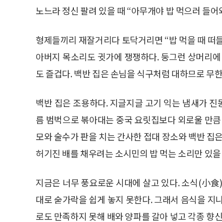
노느라 정신 팔려 있을 때 “아무개야 밥 먹으러 들어
형제들끼리 재잘거리다 토닥거리면 “밥 먹을 때 떠
아버지 목소리도 귓가에 쟁쟁하다. 둥그런 상머리
도 즐겁다. 백반 집은 손님을 식구처럼 대하므로 무
백반 집은 조용하다. 지글지글 고기 익는 냄새가 
름 범벅으로 볶아대는 중국 요릿집보다 외로울 만큼 
모와 술수가 판을 치는 간사한 접대 장소와 백반 집은
허기진 배를 채우려는 소시민의 밥 먹는 소리만 있을
지금은 너무 풍요로운 시대에 살고 있다. 소식(小食
대로 숟가락을 쉽게 놓지 못한다. 그래서 음식을 지
로도 만족하지 못해 배와 양파를 갈아 넣고 각종 향