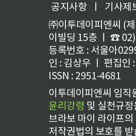
공지사항
ㅣ
기사제
㈜이투데이피엔씨 (제호
이빌딩 15층 ㅣ ☎ 02)
등록번호 : 서울아02992
인 : 김상우 ㅣ 편집인
ISSN : 2951-4681
이투데이피엔씨 임직원
윤리강령
및 실천규정을
브라보 마이 라이프의
저작권법의 보호를 받