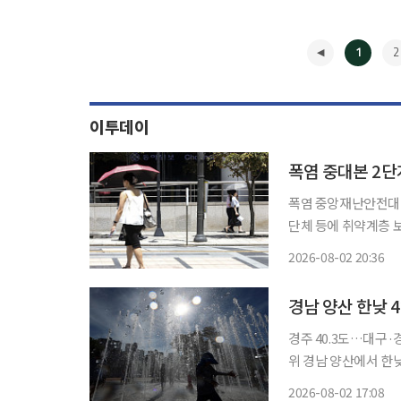
1
2
이투데이
폭염 중대본 2단
폭염 중앙재난안전대
단체 등에 취약계층 보호 강화를 요청했다. 2
염특보가 발령된 지
2026-08-02 20:36
어르신의 안전을 확인
◀
염중대경
경남 양산 한낮 
경주 40.3도…대구
위 경남 양산에서 한낮 기온이 최고 42.5도까지 오르면서 국내 122년 기상관측 역사상 최고기
온 기록을 경신했다.
2026-08-02 17:08