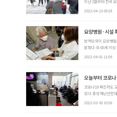
지난 2월부터 전국 
철 중앙재난안전대책본
2022-04-13 09:28
언을 통해 “60세 이
요양병원·시설 
방역당국이 요양병원·
밝혔다. 또 65세 
해 적극 병상을 배정하는 등 대응도
2022-04-01 11:09
30일 이 같은 내용의
오늘부터 코로나
코로나19 확진자도 
있다. 중앙재난안전대책본부는 이 같은 내용의 ‘재택치료 외래진료센터 확충 추진방안’을 오
늘부터 시행한다. 이
2022-03-30 10:58
진료센터가 지정됐다. 