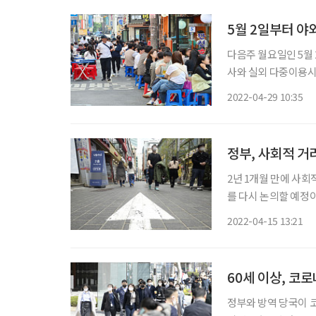
5월 2일부터 야
다음주 월요일인 5월 
사와 실외 다중이용시
서울청사에서 열린 코
2022-04-29 10:35
이후 6주째 감소세를
정부, 사회적 거
2년 1개월 만에 사회
를 다시 논의할 예정이다. 중앙재난안전대책본부(중대본)이 위와 같은 내용의
기 조정 방안을 발표했
2022-04-15 13:21
기타 종교 활동이나 실
60세 이상, 코로
정부와 방역 당국이 코