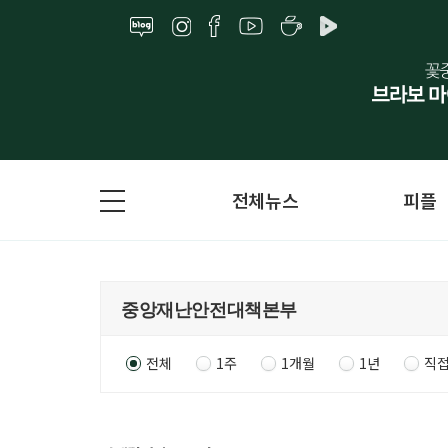
전체뉴스
피플
전체
1주
1개월
1년
직