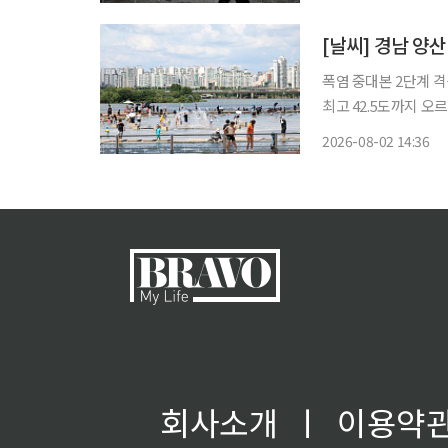
기록
[날씨] 경남 양
폭염 중대본 2단계 격상…현장
최고 42.5도까지 오르
청에 따르면 이날 오후
2026-08-02 14:36
솟았다. ASOS는 기
회사소개
ㅣ
이용약