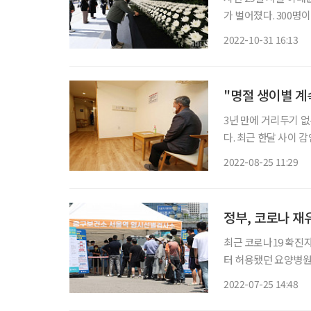
가 벌어졌다. 300명
일 밤 24시까지 일
2022-10-31 16:13
난지역으로 선포됐다.
"명절 생이별 계
3년 만에 거리두기 
다. 최근 한달 사이
다. 한덕수 국무총리는 24일 코로나19 중앙재난안전대책본부(중대본) 회의에서 추석 연휴 기
2022-08-25 11:29
간 요양병원과 요양시
정부, 코로나 재
최근 코로나19 확진자
터 허용됐던 요양병원
하고 있다. 중앙재난안전대책본부에 따르면 오늘부터 요양병원‧시설 등 감염취약시설의 대
2022-07-25 14:48
면 면회가 중단된다.