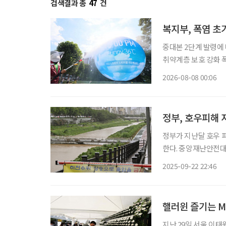
검색결과 총
47
건
복지부, 폭염 
중대본 2단계 발령에 
취약계층 보호 강화 폭염
이 확대·장기화하면서 
2026-08-08 00:06
보건복지부에 따르면 
정부, 호우피해 
정부가 지난달 호우 
한다. 중앙재난안전대책본부는 22일 중앙재난안전대책본부회의 심의를 거쳐 8월 호우 피해
액을 351억 원으로 
2025-09-22 22:46
구비는 373억 원, 
핼러윈 즐기는 M
지난 29일 서울 이태