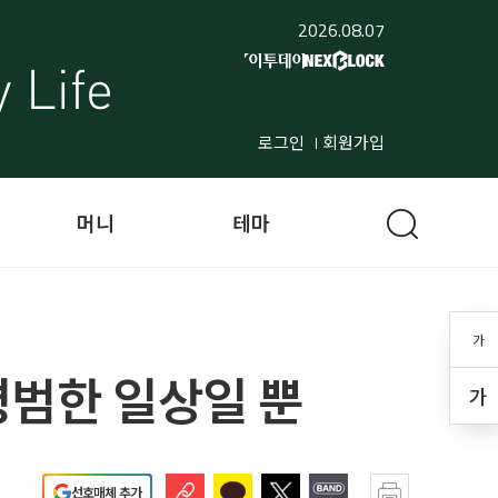
2026.08.07
로그인
회원가입
머니
테마
가
평범한 일상일 뿐
가
선호매체 추가