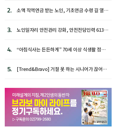
2.
소액 직역연금 받는 노인, 기초연금 수령 길 열린
다
3.
노인일자리 안전관리 강화, 안전전담인력 613명
첫 배치
4.
“아침식사는 든든하게” 70세 이상 식생활 점수
가장 높아
5.
[Trend&Bravo] 거절 못 하는 시니어가 끊어야
할 행동 5