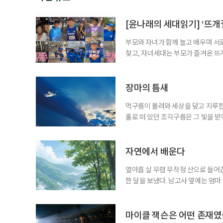
[윤나래의 세대읽기] ‘뜨개질
부모와 자녀가 함께 놀고 배우며 서
찾고, 자녀세대는 부모가 즐겨온 뜨
같아진 것은 아니지만 무엇이 젊은 
졌다. 이른바 ‘취향의 에이지리스’다
에 맞춰 뛰는 여름 축제는 오랫동안 
장마의 틈새
먹구름이 몰려와 세상을 덮고 지루한
홀로 떠 있던 조각구름은 그 빛을 
희망을 비춘다
자연에서 배운다
열아홉 살 무렵 무작정 산으로 들어갔
한 달을 보냈다. 남고사 옆에는 엄마
게 산은 내 사정을 묻지 않았다. 불
가 내려앉고, 낮에는 새가 울고, 밤
람의 눈길이 없는 곳에서 비로소 나는
마이클 잭슨은 어떤 존재