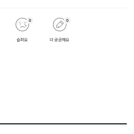
0
0
슬퍼요
더 궁금해요