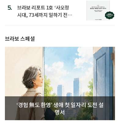
5.
브라보 리포트 1호 ‘사오정
시대, 73세까지 일하기 전략’
발간
브라보 스페셜
‘경험 無도 환영’ 생애 첫 일자리 도전 설
명서