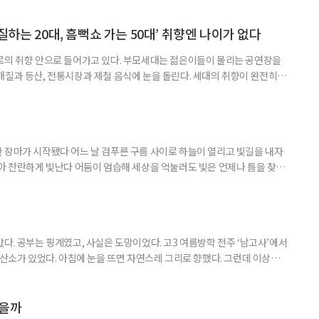
하는 20대, 흠뻑쇼 가는 50대’ 취향엔 나이가 없다
로의 취향 안으로 들어가고 있다. 부모세대는 젊은이들이 몰리는 공연장을
개질과 등산, 전통시장과 제철 음식에 눈을 돌린다. 세대의 취향이 완전히
취향이고 무엇이 나이 든 사람의 취향인지 가르던 구분은 전에 비해 희미해
. 57세 김 씨는 올해 또래 친구들과 싸이 흠뻑쇼를 찾았다. 물에 젖으며 음악
젊은 층의 놀이터처럼 여겨졌다. 김 씨도 처음에는 “내가 가도 어색하
 장마가 시작됐다 어느 날 검푸른 구름 사이로 하늘이 열리고 빛길을 내자
받아 찬란하게 빛난다 어둠이 엄습해 세상을 억눌러도 빛은 언제나 틈을 찾아
다. 공부는 핑계였고, 사실은 도망이었다. 고3 여름방학 전주 ‘남고사’에서
 산소가 있었다. 아침에 눈을 뜨면 자연스레 그리로 향했다. 그런데 이상하
쌍하게 여기지도, 위로하려 하지도 않았다. 그냥 거기 있었다. 아침마다 안개
이면 아무 소리도 들리지 않았다. 그 무심함 앞에서 오히려 마음이 놓였다. 사
 나를 제대로 들여다볼 수 있었다. 산에서 보낸 한 달
였을까