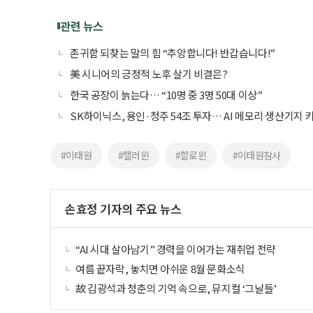
관련 뉴스
존귀함 되찾는 말의 힘 “추앙합니다! 반갑습니다!”
美 시니어의 긍정적 노후 살기 비결은?
한국 공장이 늙는다… “10명 중 3명 50대 이상”
SK하이닉스, 용인·청주 54조 투자… AI 메모리 생산기지 
#이태원
#핼러윈
#할로윈
#이태원참사
손효정 기자의 주요 뉴스
“AI 시대 살아남기” 경력을 이어가는 재취업 전략
여름 끝자락, 놓치면 아쉬운 8월 문화소식
故 김광석과 청춘의 기억 속으로, 뮤지컬 ‘그날들’