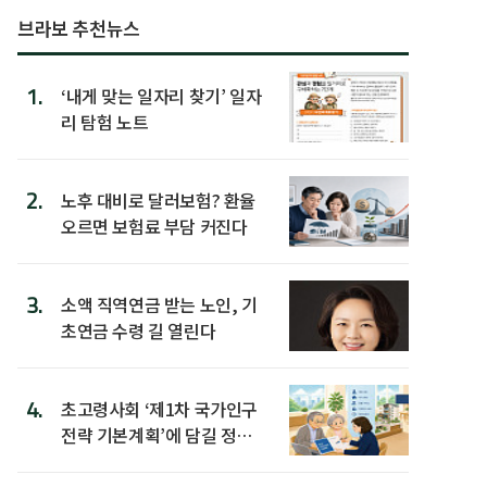
브라보 추천뉴스
1.
‘내게 맞는 일자리 찾기’ 일자
리 탐험 노트
2.
노후 대비로 달러보험? 환율
오르면 보험료 부담 커진다
3.
소액 직역연금 받는 노인, 기
초연금 수령 길 열린다
4.
초고령사회 ‘제1차 국가인구
전략 기본계획’에 담길 정책
은