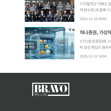
디지털자산 거래소 업
하 한수정)과 함께 ‘디지털 치
종수목원에서 최영태 
2025-12-16 09:46
ESG임팩트 실장, 한동
유
하나증권, 가상자
STO(토큰증권)와 
탁 대상 편입이 화두에 올랐다. 10일 더불어민주당 박민규 의원
관 제2간담회의실에서
2025-12-10 14:04