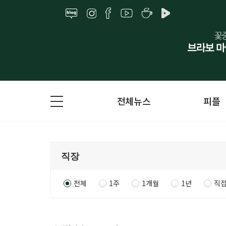
전체뉴스
피플
전체
1주
1개월
1년
직