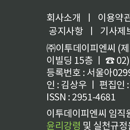
회사소개
ㅣ
이용약
공지사항
ㅣ
기사제
㈜이투데이피엔씨 (제호
이빌딩 15층 ㅣ ☎ 02)
등록번호 : 서울아02992
인 : 김상우 ㅣ 편집인
ISSN : 2951-4681
이투데이피엔씨 임직원
윤리강령
및 실천규정을