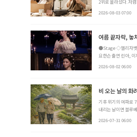
2위로 올라섰다. 저
싸게 샀다가 품질에 
2026-08-03 07:00
으로 계산하기 시작했다
여름 끝자락, 놓
●Stage ◇엘리자벳 일정 8월 16일 ~ 11월 15일 장소 블루스퀘어 우리은행홀 연출 로버트
요한슨 출연 린아, 이지혜
리자벳’은 오스트리아
2026-08-02 06:00
를 향한 갈망, 초월적 존
비 오는 날의 화
기후 위기의 여파로 7
내리는 날이면 블루베리 주인장
일·일요일이 쉬는 날이
2026-07-31 06:00
휴일이 됐다. 물론 비