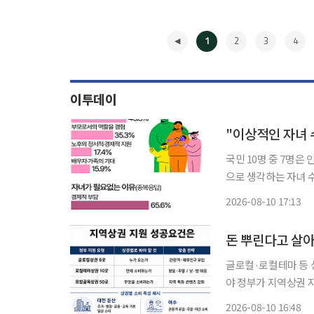
1
2
3
4
이투데이
"이상적인 자녀 
국민 10명 중 7명
으로 생각하는 자녀 
있었다. 저출산고령사회위원회의 '중앙-지자체 현금지원 사업의 연계방안 연구'에서 지난해
2026-08-10 17:13
11월 3∼14일 전국의
◀
글로컬·로컬테마 등 
야 정부가 지역상권 지원을 유형별로 세분화하고 있지만 지원 방식뿐 아니라 상권마다 다른
소비 기반과 쇠퇴 원
2026-08-10 16:48