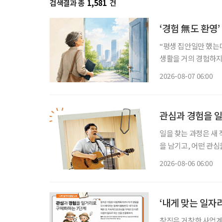
검색결과 총
1,581
건
‘경험 無도 환영
“평생 집안일만 했는데
생활을 거의 경험하지 
같은 문턱 앞에 선다.
2026-08-07 06:00
지 낯설다. 이들에게 
관심과 경험을 
일을 찾는 과정은 새
을 남기고, 어떤 관심
그대로 이어가려는 사
2026-08-06 06:00
람, 자신이 변화시킬
‘내게 맞는 일자
창직은 거창한 사업계