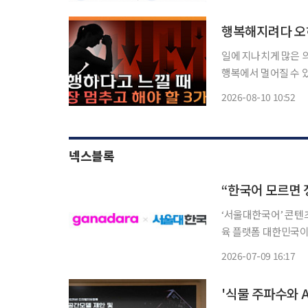
행복해지려다 오히
일에 지나치게 많은 
행복에서 멀어질 수 있다는 분석이 나왔다. 본
튜브 채널 이투데이TV
2026-08-10 10:52
지는 이유’를 주제로 
넥스블록
‘서울대한국어’ 콘텐츠
육 플랫폼 대한민국이 다문화 국가의 문턱을 넘어섰다. 법무부에 따르면 지난해 말 기준 국내
체류외국인은 278만3
2026-07-09 16:17
국인 유학생은 30만88
'식물 주파수와 