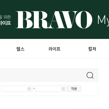
헬스
라이프
컬처
~
적용