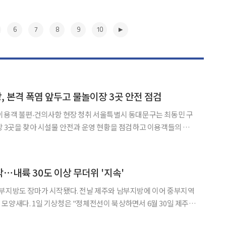
6
7
8
9
10
 본격 폭염 앞두고 물놀이장 3곳 안전 점검
의사항 현장 청취 서울특별시 동대문구는 최동민 구
장 3곳을 찾아 시설물 안전과 운영 현황을 점검하고 이용객들의 의
 물놀이
이 늘어날 것으로 예상됨에 따라 안전사고를 예방하고 이용 불편
▶
⋯내륙 30도 이상 무더위 '지속'
중부지방도 장마가 시작됐다. 전날 제주와 남부지방에 이어 중부지역
상하면서 6월 30일 제주도
 비가 확대됐고, 1일에는 정체전선에 동반된 저기압이 강해지면서