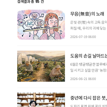
검색결과 총
95
건
무음(無音)의 노래
은빛 관(管) 속의 고독 음
퍼질 때, 우리의 귀에 닿
따라붙는 것을 말한다. 차갑
2026-07-19 06:00
이를 부드럽게 감싸안는 
도움의 손길 날아드는
6월은 탱글탱글한 블루베
일 시키고 싶을 만큼’ 농장은 종일
읍써(없어). 예전엔 봄철
2026-06-21 06:00
짝 올라왔는데, 꽃들이 계
중년에 다시 잡은 붓,
도자기 표면 위에 꽃이 피