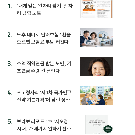
1.
‘내게 맞는 일자리 찾기’ 일자
리 탐험 노트
2.
노후 대비로 달러보험? 환율
오르면 보험료 부담 커진다
3.
소액 직역연금 받는 노인, 기
초연금 수령 길 열린다
4.
초고령사회 ‘제1차 국가인구
전략 기본계획’에 담길 정책
은
5.
브라보 리포트 1호 ‘사오정
시대, 73세까지 일하기 전략’