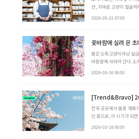
션, 귀여운 고양이 얼굴까
런 시간이 반복된다. 도화
2026-05-21 07:00
입히고, 가마에 넣어 굽는
꽃바람에 실려 온 초
봄은 도둑고양이마냥 살금살
바람결에 사라져 간다. 소리
한다. 바야흐로 꽃철이다. 굳이 멀리 떠나지 않아도 된다. 읽을거리 하나쯤 담은 손가방에 생수
2026-05-16 06:00
한 병, 교통카드 한 장 달
[Trend&Bravo
전국 곳곳에서 봄꽃 개화가
인 꽃으로, 이 시기가 되면
역별 기온 차이에 따라 조
2026-03-18 06:00