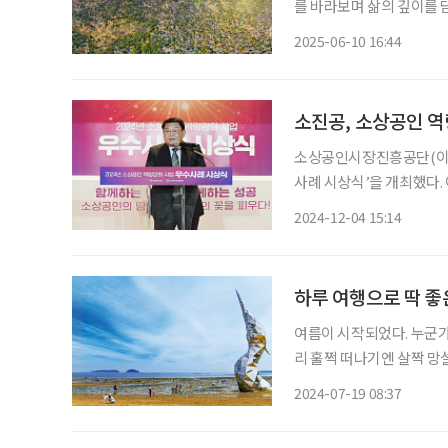
를 바라보며 삶의 깊이를 
고백하며 시를 통해 세상의 
2025-06-10 16:44
리하여 시조는 그 시대의 
소진공, 소상공인 역
소상공인시장진흥공단(이하
사례 시상식’을 개최했다. 이번 시상식은 소상공인 역량강화사업(교육, 컨설팅)의 우수사례
와 소상공인 민·관협업교육
2024-12-04 15:14
하루 여행으로 딱 좋
여름이 시작되었다. 누군가
리 훌쩍 떠나기엔 살짝 망
기엔 아까운 시간이 금방 
2024-07-19 08:37