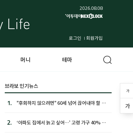
2026.08.08
로그인
회원가입
머니
테마
브라보 인기뉴스
가
1.
"후회하지 않으려면" 60세 넘어 끊어내야 할 사
가
람 1위
2.
‘아파도 집에서 늙고 싶어…’ 고령 가구 40% 노
후 주택이라 어...