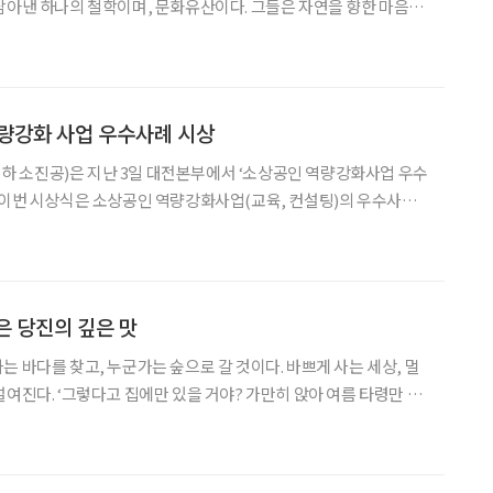
담아낸 하나의 철학이며, 문화유산이다. 그들은 자연을 향한 마음을
이치를 풀어내고자 했고, 그 마음은 시로 남아 후세에 전한다. 그
풍경을, 사람들의 마음을 고스란히 담은 하나의 울림
량강화 사업 우수사례 시상
 소진공)은 지난 3일 대전본부에서 ‘소상공인 역량강화사업 우수
(‘네이버’ AI활용 온라인 마케팅 과정)의 우수 교육생을 발굴하고,
사업성과를 확산하고자 마련됐다. 소진공은 지난 10월 23일부터 11월 15
은 당진의 깊은 맛
는 바다를 찾고, 누군가는 숲으로 갈 것이다. 바쁘게 사는 세상, 멀
설여진다. ‘그렇다고 집에만 있을 거야? 가만히 앉아 여름 타령만 하
가버린다고’ 하며 투명한 햇살이 부추긴다. 초록 물이 듬뿍 올랐
다. 퍼석한 시간 속에서 기꺼이 자신을 끄집어내 주기로 한다. 당진은 서