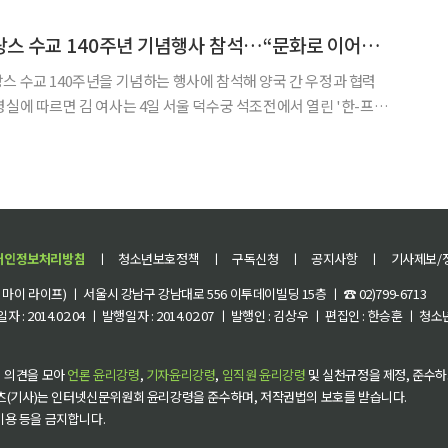
비구름이 충청권까지 영향을 주고 있다"고 설명했다. 그러면서 "제주도와 남부지방은 6
김혜경 여사, 한·프랑스 수교 140주년 기념행사 참석…“문화로 이어진 우정”
스 수교 140주년을 기념하는 행사에 참석해 양국 간 우정과 협력
사'에 참석했다. 이번 행사는 1886년 체결된 조불수호통상조약을 계
 140주년을 기념하기 위해 주한 프랑스대사관이 마련했
개인정보처리방침
ㅣ
청소년보호정책
ㅣ
구독신청
ㅣ
공지사항
ㅣ
기사제보/
이 라이프) ㅣ 서울시 강남구 강남대로 556 이투데이빌딩 15층 ㅣ ☎ 02)799-6713
 : 2014.02.04 ㅣ 발행일자 : 2014.02.07 ㅣ 발행인 : 김상우 ㅣ 편집인 : 한승훈 ㅣ
 의견을 모아
언론 윤리강령
,
기자윤리강령
,
임직원 윤리강령
및 실천규정을 제정, 준수하
츠(기사)는 인터넷신문위원회 윤리강령을 준수하며, 저작권법의 보호를 받습니다.
 이용 등을 금지합니다.