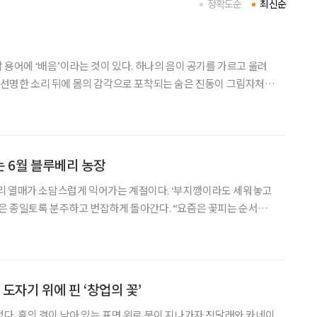
정확도순
최신순
악 용어에 ‘배음’이라는 것이 있다. 하나의 음이 공기를 가르고 울려
는 선명한 소리 뒤에 몸의 감각으로 포착되는 숨은 진동이 그림자처럼
고 견고한 금속의 골격 같은 ‘겉소리’가 있다면, 배음은 그 뼈대 사
온기이자 체온이다. 연주가 물리적으로 멈춘
 6월 블루베리 농장
리 열매가 소담스럽게 익어가는 계절이다. ‘부지깽이라도 세워놓고
토록 분주하고 번잡하게 돌아간다. “요즘은 꽃피는 순서도
 산수유 피고 다음에 개나리·진달래가 흐드러지나 싶으면 벚꽃이 활
절을 잊었나 벼.” 한철에 모두 피어올라 꽃대궐을
 도자기 위에 핀 ‘창업의 꽃’
었다. 흙의 결이 남아 있는 표면 위로 붓이 지나가자 진달래와 카네이