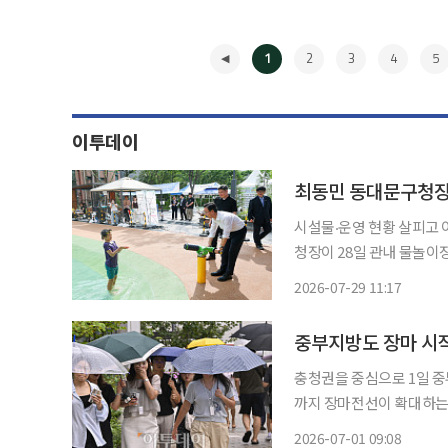
1
2
3
4
5
이투데이
최동민 동대문구청장,
시설물‧운영 현황 살피고 이용객 불편‧건
청장이 28일 관내 물놀이
견을 들었다고 29일 밝혔다. 이번 점검은 장마가 끝나고 본격적인 폭염이 시작되면서
2026-07-29 11:17
장을 찾는 어린이와 가족
◀
중부지방도 장마 시작
충청권을 중심으로 1일 
까지 장마전선이 확대하는 모양새다. 1일 기상청은 "정체전선이 북
를 시작으로 남부지방으로
2026-07-01 09:08