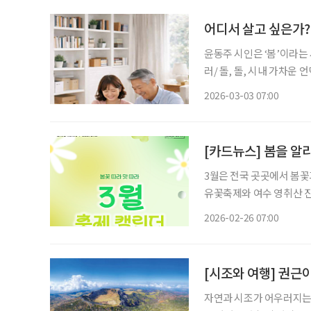
어디서 살고 싶은가?
윤동주 시인은 ‘봄’이라는
러/ 돌, 돌, 시내 가차운
럼 피어난다(하략)” 바로 
2026-03-03 07:00
맞아 집을 정비해보기로 했
[카드뉴스] 봄을 알리
3월은 전국 곳곳에서 봄꽃
유꽃축제와 여수 영취산 진
축제, 홍성 남당항 새조개
2026-02-26 07:00
제주들불축제와 고령대가야축
[시조와 여행] 권근
자연과 시조가 어우러지는 여행 시조는 그저 글귀가 아니다. 우리 선조들이 