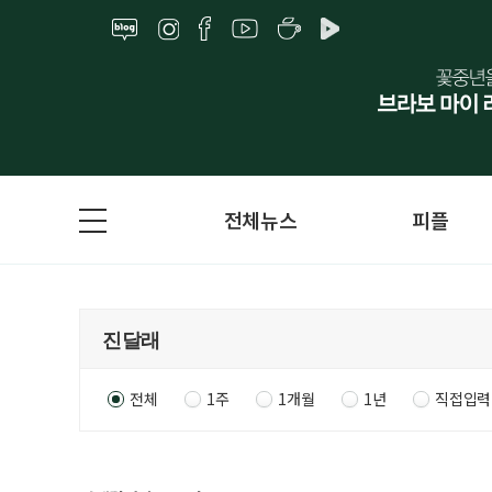
전체뉴스
피플
전체
1주
1개월
1년
직접입력