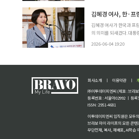
김혜경 여사가 한국과 프랑
의 의미를 되새겼다. 대통령실에 따르면 김 여사는 4일 서울 덕수궁 석조전에서 열린 '한-프랑
스 수교 140주년 기념행
2026-06-04 19:20
기로 이어져 온 양국 수교
회사소개
ㅣ
이용약관
ㅣ
㈜이투데이피엔씨 (제호 : 브라보 마
등록번호 : 서울아02992 ㅣ 등록일자
ISSN : 2951-4681
이투데이피엔씨 임직원은 모두의
브라보 마이 라이프의 모든 콘텐
무단전재, 복사, 재배포, AI학습