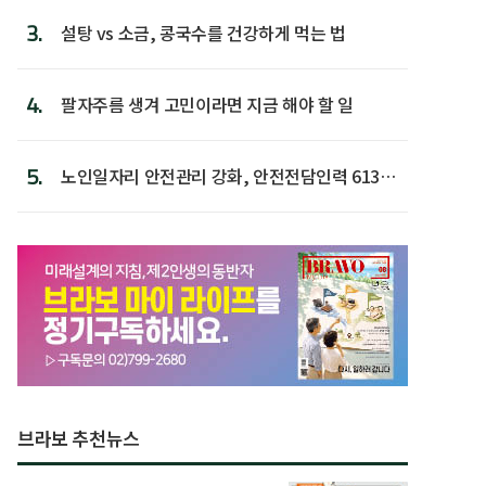
3.
설탕 vs 소금, 콩국수를 건강하게 먹는 법
4.
팔자주름 생겨 고민이라면 지금 해야 할 일
5.
노인일자리 안전관리 강화, 안전전담인력 613명
첫 배치
브라보 추천뉴스