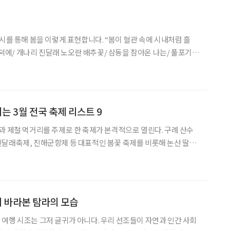
 시를 통해 봄을 이렇게 표현합니다. “봄이 혈관 속에 시내처럼 흘
 언덕에/ 개나리 진달래 노오란 배추꽃/ 삼동을 참아온 나는/ 풀포기처
봄은 새로 태어나는 시기라고 말이죠. ‘브라보 마이 라이프’는 봄을
습니다. 남녀노소, 장애인, 반려동물 등
는 3월 전국 축제 리스트 9
과 제철 먹거리를 주제로 한 축제가 본격적으로 열린다. 구례 산수
달래축제, 진해군항제 등 대표적인 봄꽃 축제를 비롯해 논산 딸기
축제, 서천 동백꽃 주꾸미 축제 등 미식 행사까지 선택의 폭도 넓다.
제 같은 문화 행사 역시 3월 일정을 채운다.
이 바라본 탐라의 모습
자연과 인간 사회