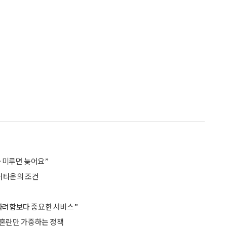
…미루면 늦어요”
실버타운의 조건
“화려함보다 중요한 서비스”
 혼란만 가중하는 정책