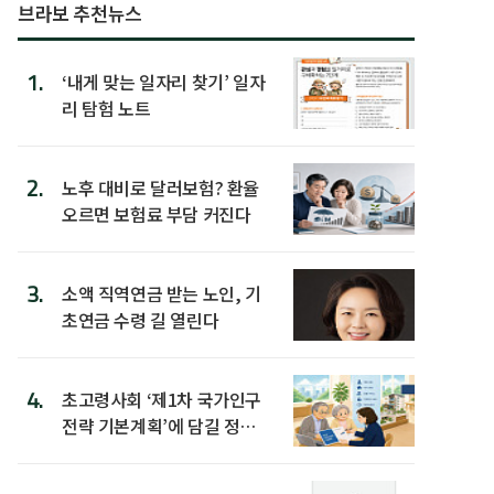
브라보 추천뉴스
1.
‘내게 맞는 일자리 찾기’ 일자
리 탐험 노트
2.
노후 대비로 달러보험? 환율
오르면 보험료 부담 커진다
3.
소액 직역연금 받는 노인, 기
초연금 수령 길 열린다
4.
초고령사회 ‘제1차 국가인구
전략 기본계획’에 담길 정책
은