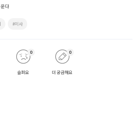
키운다
어
#이사
0
0
슬퍼요
더 궁금해요