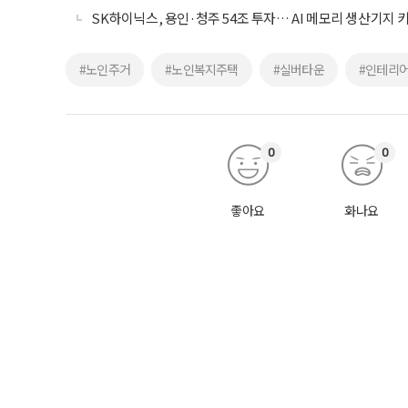
SK하이닉스, 용인·청주 54조 투자… AI 메모리 생산기지 
#노인주거
#노인복지주택
#실버타운
#인테리
0
0
좋아요
화나요