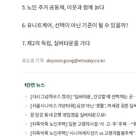
5. 노인 주거 공동체, 이웃과 함께 늙다
6. 유니트케어, 선택이 아닌 기준이 될 수 있을까?
7. 제2의 독립, 실버타운을 가다
공도윤 기자
doyoon.gong@etoday.co.kr
관련 뉴스
[더시그넘하우스 청라] “실버타운, 건강할 때 선택하는 곳
[서울시니어스 가양타워] 요양 아닌 ‘생활’...역세권 갖춘 
문 닫은 동네 은행 영업점을 실버타운으로!
[뒤죽박죽 노인주택] 일본 고령자시설 ‘서·고·주’ 주목…
[뒤죽박죽 노인주택] ‘시니어레지던스 vs 고령자돌봄주택’