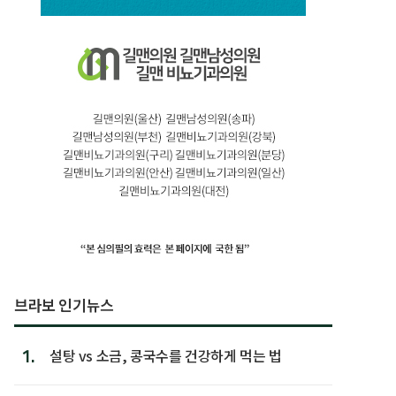
브라보 인기뉴스
1.
설탕 vs 소금, 콩국수를 건강하게 먹는 법