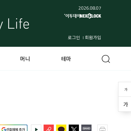
2026.08.07
로그인
회원가입
머니
테마
가
가
선호매체 추가