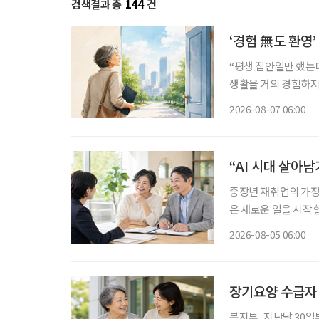
검색결과 총
144
건
‘경험 無도 환영
“평생 집안일만 했는데
생활을 거의 경험하지 
같은 문턱 앞에 선다.
2026-08-07 06:00
지 낯설다. 이들에게 
“AI 시대 살아
중장년 재취업의 가장 
은 새로운 일을 시작할
이야기하는 지금 중요
2026-08-05 06:00
하는 일을 새로운 기
장기요양 수급자
복지부, 지난달 30