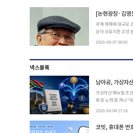
통합특별시교육청이 발
명
[논현광장·김영윤
국제 제재에 대규모 
삼아 상호의존 조성 분쟁의 역사를 보면, 정치가 막히고 이념이 충돌하는 막다른 골목에서의
마지막 탈출구는 언제나
2026-08-07 06:00
넥스블록
남아공, 가상자산
가상자산 매뉴얼 초안,
화 등 노력 중 하나”
자산, 주요 자산으로 확고히 자리 잡아” 남아프
2026-08-04 17:18
을 내디뎠다. 영국 
코빗, 휴대폰 번