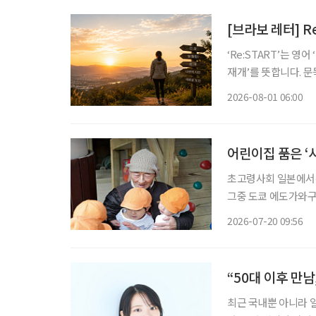
[브라보 레터] Re
‘Re:START’는 영
재개’를 뜻합니다. 문
다. 보통 새해 계획은 1월에 많이 세우죠. 하지만 삶을 다시 정렬하기 좋은 시기가 언제일까 고
2026-08-01 06:00
민해보니, 한 해의 중
어린이집 품은 ‘
초고령사회 일본에서는
그중 도쿄 에도가와구
례로 주목받는다. 고토엔은 고령자 돌봄 공간과 어린이집, 장애인 지원 시설이 한 공간에 공존
2026-07-20 09:56
“50대 이후 만남
최근 국내뿐 아니라 