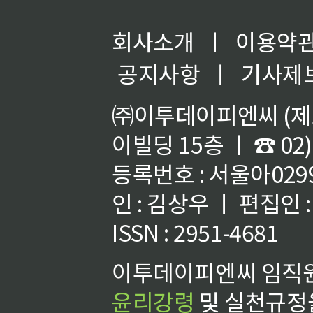
회사소개
ㅣ
이용약
공지사항
ㅣ
기사제
㈜이투데이피엔씨 (제호
이빌딩 15층 ㅣ ☎ 02)
등록번호 : 서울아02992
인 : 김상우 ㅣ 편집인
ISSN : 2951-4681
이투데이피엔씨 임직원
윤리강령
및 실천규정을