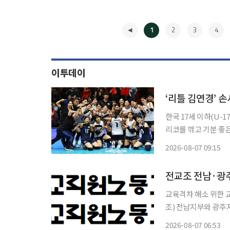
1
2
3
4
이투데이
한국 17세 이하(U
리코를 꺾고 기분 좋은 출발을 알렸다. 이승여 감독이
안데스 리세오 믹스토 
2026-08-07 09:15
회 D조 조별리그 1차
◀
전교조 전남·광주
교육격차 해소 위한 교원 확
조) 전남지부와 광주
선발예정인원 축소와 관련해 교원 
2026-08-07 06:53