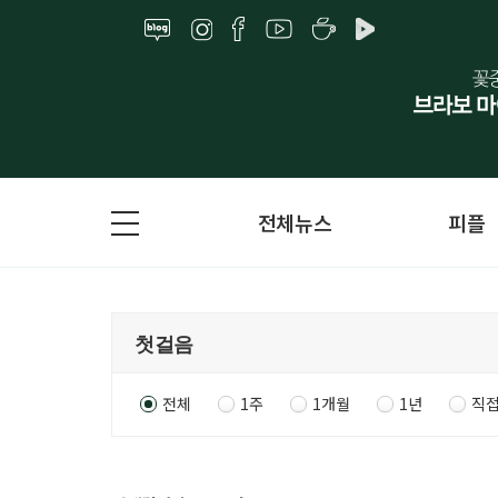
전체뉴스
피플
전체
1주
1개월
1년
직