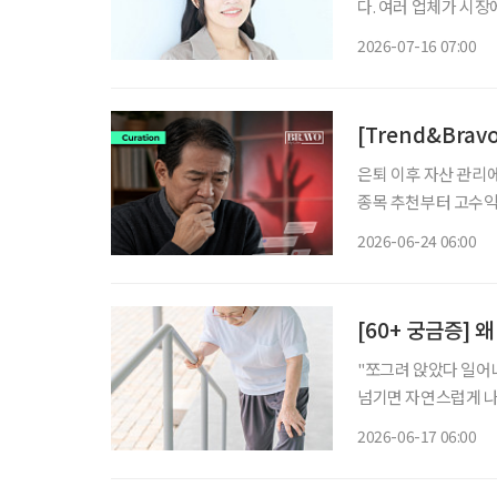
다. 여러 업체가 시장
성을 지원하는 일본 기업이 눈길을 끈다. 시니어
2026-07-16 07:00
수 있어야 한다. 때문
[Trend&Bra
은퇴 이후 자산 관리
종목 추천부터 고수익 
제로는 투자금을 노린 전형적인 
2026-06-24 06:00
접근한 뒤, 가짜 수익
[60+ 궁금증] 
"쪼그려 앉았다 일어나면 
넘기면 자연스럽게 나
어서면 첫 걸음이 무겁
2026-06-17 06:00
이 아니다. 무