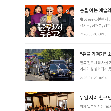
봄을 여는 예술의
●Stage ◇불란서 금고 일정 3월 7일 ~ 5월 31일 장소 NOL 서경스퀘어 연출 장진 출연 신구,
성지루, 장현성, 김한결
10년 만에 선보이는 
2026-03-03 08:10
전기가 꺼지면 금고를
“유골 가져가” 
전북 전주시의 사설 
가까이 정상화되지 못
에서 불안을 호소하고 있지만
2026-01-23 10:34
운영하는 사설 봉안시
뉘일 자리 친구 
이제 일본에서는 ‘묘