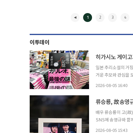
1
2
3
4
이투데이
히가시노 게이고가
일본 추리소설의 거장
거운 추모와 관심을 모았다. 5일 일본 아사히신문 등에 따르면 히가시
품인 '영원한 기억'이 이날 일본 전
2026-08-05 16:40
와 마나부가 과학적 추
◀
류승룡, 故송영규
배우 류승룡이 고(故) 송영
SNS에 송영규와 함
글을 남겼다. 사진에는 졸업식장에서 학사모와 졸업 가운을 입고 나란히 카메라를 바라보는
2026-08-05 15:43