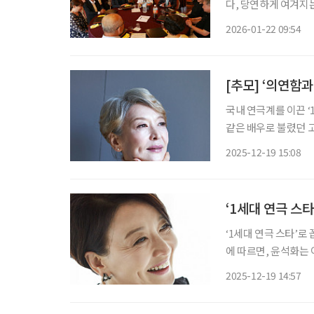
다, 당연하게 여겨지
사람들이 생전에 모여 
2026-01-22 09:54
선에서, 장차 안장될
[추모] ‘의연함
국내 연극계를 이끈 ‘
같은 배우로 불렸던 
이 엄마이자 입양·미혼
2025-12-19 15:08
석화 배우는 2017년
‘1세대 연극 스타
‘1세대 연극 스타’로
에 따르면, 윤석화는
켜보는 가운데 세상을 
2025-12-19 14:57
이브 자화상’을 무대