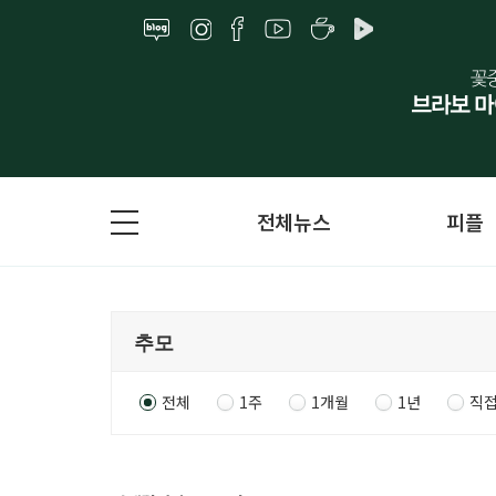
전체뉴스
피플
전체
1주
1개월
1년
직