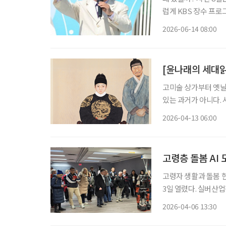
럽게 KBS 장수 프로
해의 별세 이후 김신영
2026-06-14 08:00
[윤나래의 세대읽
고미술 상가부터 옛날
있는 과거가 아니다. 
를 오가는 젊은이들이
2026-04-13 06:00
는 물건 앞에서 한참
고령층 돌봄 AI 
고령자 생활과 돌봄 
3일 열렸다. 실버산업
버에서 열린 국제제론테
2026-04-06 13:30
상용 회장은 개회사에