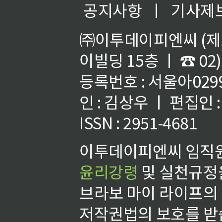
공지사항
ㅣ
기사제
㈜이투데이피엔씨 (제호
이빌딩 15층 ㅣ ☎ 02)
등록번호 : 서울아02992
인 : 김상우 ㅣ 편집인
ISSN : 2951-4681
이투데이피엔씨 임직원
윤리강령
및 실천규정을
브라보 마이 라이프의
저작권법의 보호를 받