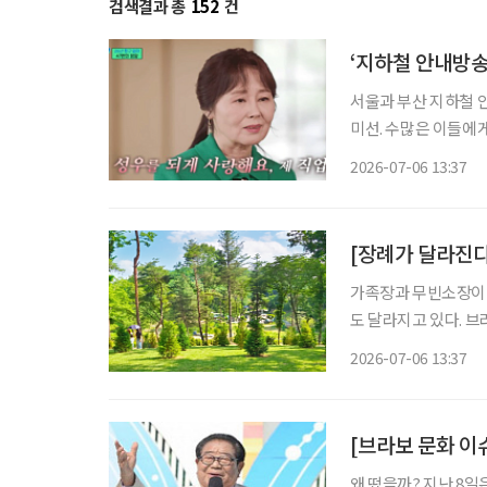
검색결과 총
152
건
‘지하철 안내방송’
서울과 부산 지하철 안
미선. 수많은 이들에게
65세. 강희선 성우는 지난 4일 오전 2시께 지병으로 별세했다. 발인은 6일 오전 7시 40분 서울
2026-07-06 13:37
성모병원 장례식장에
[장례가 달라진다
가족장과 무빈소장이 
도 달라지고 있다. 브
에서는 강원 횡성 하
2026-07-06 13:37
[브라보 문화 이
왜 떴을까? 지난 8일