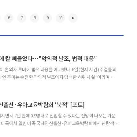
6
7
8
9
10
에 칼 빼들었다…"악의적 날조, 법적 대응"
 루머에 법적 대응을 예고했다. 6일(현지 시간) 주걸륜의
“온라인 루머는 순전한 악의적 날조이자 명백한 허위 사실”이라며 혼외
천왕이 중국 시안에서 류 모 씨와 요식업 및
▶
신출산·유아교육박람회 '북적' [포토]
지면서 7년 만에 0.9명대로 진입할 수 있다는 전망이 나오는 가운
엑스 마곡에서 열린 마곡 국제임신출산·유아교육박람회에서 관람객들
. 9일까지 열리는 이번행사에는 250개사 1000부스가 참여하며 태