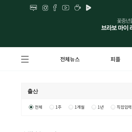
전체뉴스
피플
전체
1주
1개월
1년
직접입력