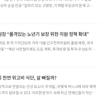
차 손실 언급 “일자리 있는 고령층, 지하철 무임승차 문제 고려해
을 앞두고 열린 기자간담회에서 ‘지공거사’라는 표현이 등장했다. 김진오
장 “품격있는 노년기 보장 위한 지원 정책 확대”
임 후 첫 기자간담회 가져 “9월 인구전략위원회 출범 예정, 국가
표” “예산 사전협의제도 도입 계획, 투자방향 및 투자 우선순위 미
및 각 부처에 인구정책책임관 지정 가능” 김진오 저출산·고령
월 출범하는 인구전략위원회를 중심으로 ‘품격있는 노
 천연 위고비 식단, 살 빠질까?
접적으로 연결되는 건강 요소다. 무엇을, 어떻게 먹느냐에 따라 체력
도까지 달라질 수 있다. 이러한 분위기 속에 최근 연예인들이 자신의
루틴과 식단을 공개하면서 관련 식품들이 화제를 모으고 있다. 실제
로 체중감량이나 건강관리에 도움이 됐다는 경험담도 이어지고 있다. 하지만