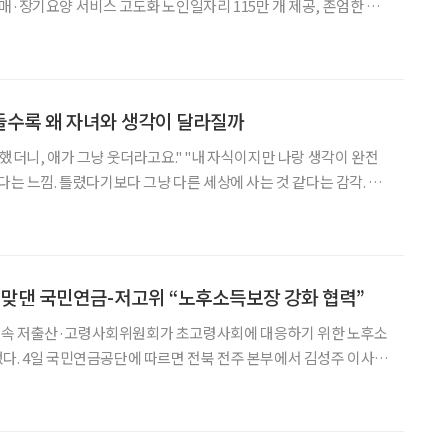
매·장기요양 서비스 고도화 노인일자리 115만 개 제공, 존엄한 임
소득 보장 강화와 지역사회 통합돌봄 확대, 장
이 들수록 왜 자녀와 생각이 달라질까
했더니, 애가 그냥 웃더라고요." "내 자식이지만 나랑 생각이 완전
에서 이런 순간이 늘어난다면, 그건 관계가 나빠진 것이 아니다. 세
대가 서로 다른 시간을 살아왔기 때문이다. 숫자로 확인되는
 맞댄 국민연금-저고위 “노후소득보장 강화 협력”
속 저출산·고령사회위원회가 초고령사회에 대응하기 위한 노후소
김성주 이사장
회위원회(이하 저고위) 부위원장이 만나 고령화 사회 대응과 연금
제도 발전 방향을 주제로 간담회를 가졌다. 이번 간담회는 저고위가 일·가정 양립, 돌봄,