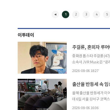
1
2
3
4
5
이투데이
주걸륜, 혼외자 루머
중화권 톱스타 주걸륜(47)이 혼외자
소속사 JVR Music은 
자 출산설에 선을 그었다. 앞서 현지 언론에 따르면 중국의 유명 파파라치 줘웨이는 “이름이
2026-08-06 18:27
세 글자인 중화권 가요계 
◀
출산율 반등세 속 임
올해 출산율 반등세가 이어
데 6일 서울 강서구 코
이 전시장을 둘러보고 있다
2026-08-06 16:06