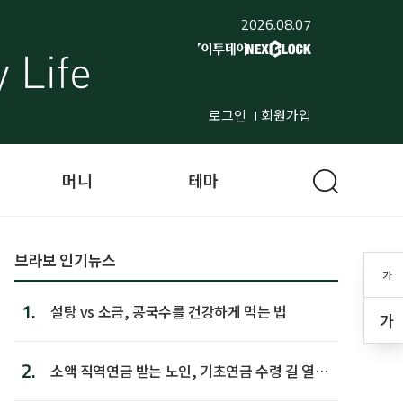
2026.08.07
로그인
회원가입
머니
테마
브라보 인기뉴스
가
1.
설탕 vs 소금, 콩국수를 건강하게 먹는 법
가
2.
소액 직역연금 받는 노인, 기초연금 수령 길 열린
다