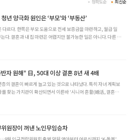
정확도순
최신순
청년 양극화 원인은 ‘부모’와 ‘부동산’
은 다르다. 한쪽은 부모 도움으로 전세 보증금을 마련하고, 월급 일
는다. 결혼과 내 집 마련은 어렵지만 불가능한 일은 아니다. 다른 한
나면 통장에 남는 돈이 거의 없다. 투자 앱은 깔려 있지만 넣을 돈
외여행과 오마카세 인증이 올라오고, 다른 채팅방에서
반자 원해” 日, 50대 이상 결혼 8년 새 4배
년층의 결혼이 빠르게 늘고 있는 것으로 나타났다. 특히 자녀 계획보
자를 찾는 가치관이 확산되면서 이른바 '시니어 혼활(婚活, 결혼활
는 분석이다. 일본 결혼정보업체 IBJ 산하 'IBJ결
결혼 성사 데이터를 분석한 결과, 50대 이
 부위원장이 꺼낸 노인무임승차
회…9월 인구전략위원회 출범 앞둬 영아부터 어르신까지 ‘K-돌봄’