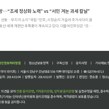
출산 용품, 영유아 용품, 조기교육, 도서 등을 만날 수 있
…“조세 정상화 노력” vs “서민 겨눈 과세 칼날”
치 선동…무지의 소치”국힘 “민주, 시장순리 거슬러 주거사다리 끊
 방어에 나섰고 국민의힘은 “서민을 겨눈 징벌적 과세의 칼날”이
 공세를 이어갔다. 한정애 민주당 정책위의장은 6일 국회에서 열린 정책조정회의에서
개인정보처리방침
ㅣ
청소년보호정책
ㅣ
구독신청
ㅣ
공지사항
ㅣ
기사제보/
이 라이프) ㅣ 서울시 강남구 강남대로 556 이투데이빌딩 15층 ㅣ ☎ 02)799-6713
 : 2014.02.04 ㅣ 발행일자 : 2014.02.07 ㅣ 발행인 : 김상우 ㅣ 편집인 : 한승훈 ㅣ
 의견을 모아
언론 윤리강령
,
기자윤리강령
,
임직원 윤리강령
및 실천규정을 제정, 준수하
츠(기사)는 인터넷신문위원회 윤리강령을 준수하며, 저작권법의 보호를 받습니다.
 이용 등을 금지합니다.