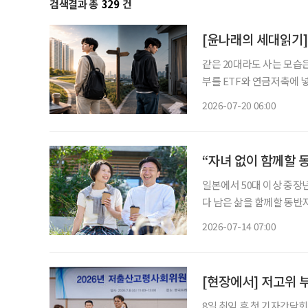
검색결과 총
329
건
[윤나래의 세대읽기] 
같은 20대라도 사는 모습
부를 ETF와 연금저축에 넣
쪽은 월세와 생활비를 내고 
2026-07-20 06:00
이 없다. SNS에서는 해
“자녀 없이 함께할 동
일본에서 50대 이상 중장
다 남은 삶을 함께할 동반
동)'이 새로운 사회 현상으로 자리 잡고 있다
2026-07-14 07:00
혼미래연구소'가 2025년 
[현장에서] 저고위
8일 취임 후 첫 기자간담