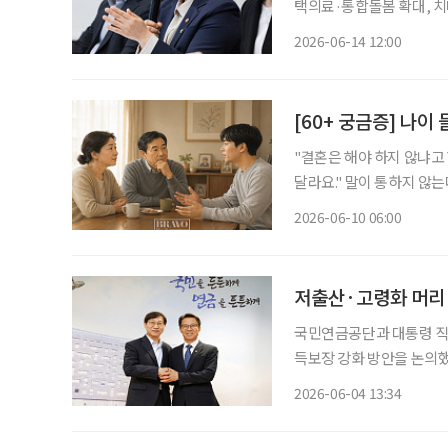
택의료·통합돌봄 확대, 치
종 지원체계 마련 정은경 보건복지부 장관이 정부 출범 1주년을 맞아 정책 성과와 향후 과제
2026-06-14 12:00
를 제시했다. 핵심은 노후
[60+ 궁금증] 나
"결혼은 해야 하지 않냐고 
달라요." 말이 통하지 않는다는 느낌. 틀렸다기보다 그냥 다른 세상에 사는 것 같다는 감각. 나
이가 들수록 자녀와의 대화
2026-06-10 06:00
저출산·고령화 머리
국민연금공단과 대통령 직
득보장 강화 방안을 논의했다. 4일 국민연금공단에 따르면 전북 전주 본부에서 
과 김진오 저출산·고령사
2026-06-04 13:34