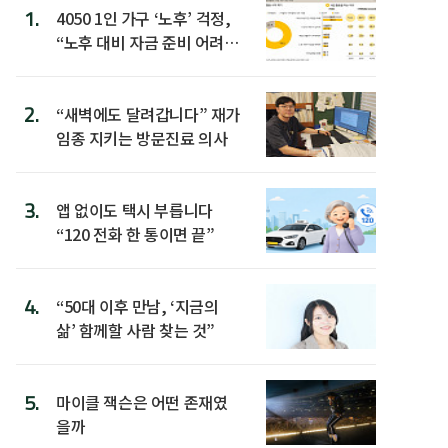
1.
4050 1인 가구 ‘노후’ 걱정,
“노후 대비 자금 준비 어려
워”
2.
“새벽에도 달려갑니다” 재가
임종 지키는 방문진료 의사
3.
앱 없이도 택시 부릅니다
“120 전화 한 통이면 끝”
4.
“50대 이후 만남, ‘지금의
삶’ 함께할 사람 찾는 것”
5.
마이클 잭슨은 어떤 존재였
을까