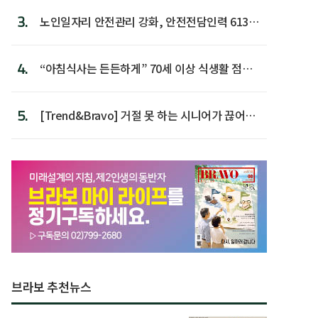
3.
노인일자리 안전관리 강화, 안전전담인력 613명
첫 배치
4.
“아침식사는 든든하게” 70세 이상 식생활 점수
가장 높아
5.
[Trend&Bravo] 거절 못 하는 시니어가 끊어야
할 행동 5
브라보 추천뉴스