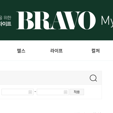
헬스
라이프
컬처
~
적용