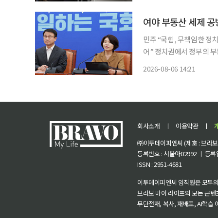
교 용품, 임산부 서비스, 
여야 부동산 세제 공방
민주 “국힘, 무책임한 정
어” 정치권에서 정부의 부동산 세제 개편안 후폭풍이 계속되고 있다. 더불어민주당은 “조세
정상화 노력의 결정”이라며
2026-08-06 14:21
라며
회사소개
ㅣ
이용약관
ㅣ
㈜이투데이피엔씨 (제호 : 브라보 마
등록번호 : 서울아02992 ㅣ 등록일자
ISSN : 2951-4681
이투데이피엔씨 임직원은 모두의
브라보 마이 라이프의 모든 콘텐
무단전재, 복사, 재배포, AI학습