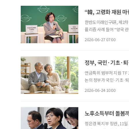
한반도미래인구硏, 제2차 미래인구포럼 개최 후카가와
퓰리즘 사례 들어 “양국 관광객, 유학생 등 ‘관계 인구’ 확대 시 2억 명 수준 팽창 가능” 한국이
초고령사회에 진입했지만 고
2026-06-27 07:00
가와 유키코 와세다대학교 
정부, 국민·기초·퇴
연금특위 범부처 지원 TF 2차 회의 개최 다층 노후소득 보
논의 정부가 국민·기초·퇴직·개인연금 등 다층 노후소득보장체계 구축 방안을 논의하기 위
해 관계부처 협의에 나섰다. 보건복지부는 24일 서울 여의도 켄싱턴호텔에서 '연금특위
2026-06-24 10:00
처 지원 TF' 2차 회의를
노후소득부터 돌봄까
정은경 복지부 장관, 11일 정책간담회 가져 기초연금 