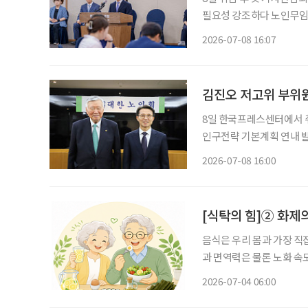
필요성 강조하다 노인무임승
보면 어떨까” 말해 저출산·고령화 등 인구정책을 총괄할 대통령 직속 인구전략위원회 출범
2026-07-08 16:07
김진오 저고위 부위원
8일 한국프레스센터에서 취
인구전략 기본계획 연내 발
리 조율” “분야별 전문위 설치 
2026-07-08 16:00
사회위원회 부위원장이 9
[식탁의 힘]② 화제의
음식은 우리 몸과 가장 직
과 면역력은 물론 노화 속
유튜브 채널을 통해 건강 
2026-07-04 06:00