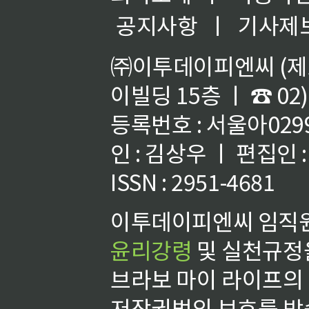
공지사항
ㅣ
기사제
㈜이투데이피엔씨 (제호
이빌딩 15층 ㅣ ☎ 02)
등록번호 : 서울아02992
인 : 김상우 ㅣ 편집인
ISSN : 2951-4681
이투데이피엔씨 임직원
윤리강령
및 실천규정을
브라보 마이 라이프의
저작권법의 보호를 받