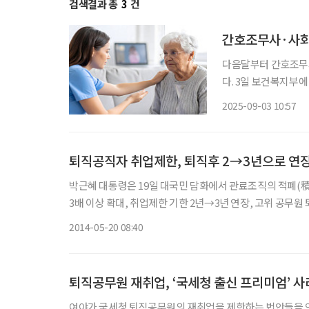
검색결과 총
3
건
간호조무사·사회
다음달부터 간호조무사
다. 3일 보건복지부에 따르면 노인복지법 제39조의6 개정에 따라 다음달 2일부터 의료기관에
종사하면서 환자의 간
2025-09-03 10:57
퇴직공직자 취업제한, 퇴직후 2→3년으로 연
박근혜 대통령은 19일 대국민 담화에서 관료조직의 적폐(
3배 이상 확대, 취업제한 기한 2년→3년 연장, 고위 공무원
령은 이와 함께 전·현직 관료들의 유착 고리를 끊기 위해 
2014-05-20 08:40
퇴직공무원 재취업, ‘국세청 출신 프리미엄’ 
여야가 국세청 퇴직공무원의 재취업을 제한하는 법안들을 잇