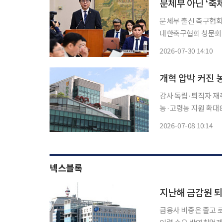
문체부 아닌 ‘축체
문체부 출신 축구협회 임원진 
대한축구협회 청문회
싸고 이른바 ‘축체부 카르텔’ 의혹이 제기
2026-07-30 14:10
“정몽규 회장 체제인
개혁 압박 커진 
감사 독립·퇴직자 재
농·고령농 지원 확대88
방대한 조직을 농업인
2026-07-08 10:14
으로 중앙회 내부를 
인
넥스블록
지난해 금감원 퇴
금융사 비중은 줄고 