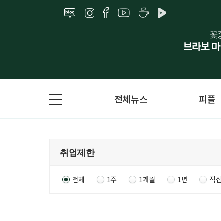
전체뉴스
피플
전체
1주
1개월
1년
직