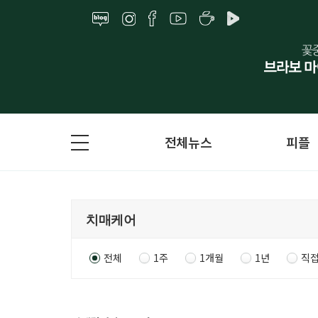
전체뉴스
피플
전체
1주
1개월
1년
직