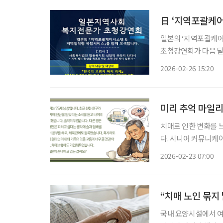
日 ‘지역포괄케어
일본의 ‘지역포괄케어
초청강연회가 다음 달
강연회’로, 일본의
2026-02-26 15:20
로 마련됐다. 한국시니어케어연구회와 PCC실천네트워크가 주최하고 시니어 매거진 ‘브라보
마이라
미리 추억 마일
치매로 인한 변화를 
다. 시니어 커뮤니케
‘치매 케어’에 관한 궁금증을 풀어드립니다.
2026-02-23 07:00
다. 건강한 삶을 위
“치매 노인 묶지
국내 요양시설에서 여