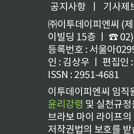
공지사항
ㅣ
기사제
㈜이투데이피엔씨 (제호
이빌딩 15층 ㅣ ☎ 02)
등록번호 : 서울아02992
인 : 김상우 ㅣ 편집인
ISSN : 2951-4681
이투데이피엔씨 임직원
윤리강령
및 실천규정을
브라보 마이 라이프의
저작권법의 보호를 받