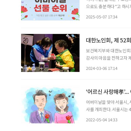
으로도 충분하다”고 하시지
을 기다리고 있을지도 모른다
2025-05-07 17:34
대 남녀 2,000명을 대상
대한노인회, 제 52
보건복지부와 대한노인회가
감사의 마음을 전하고자 제52회 어버
금요일 오전 10시 30분부
2024-03-06 17:14
서 진행될
‘어르신 사랑해孝’..
어버이날을 맞아 서울시,
사를 개최한다. 서울시는 4일 오전 10시 30분부터 ‘제50회 어버이날 기념식’을 열었다. 오세
훈 서울시장은 모범적으로 
2022-05-04 14:33
어버이, 어르신 인권 및 