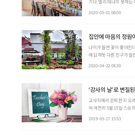
기다. 멀리 떠나지 못하는
보내는 건 어떨까? 사진 각 사 제공 ◇ 프라이빗 손주 돌잔치 ‘패밀리
2020-05-01 08:00
앤 스파 서울은 최상위 객
집안에 마음의 정원
나이가 들면 꽃이 좋아진다.
에 답하듯 다른 친구가 말한
드는 거란다. 그렇게 따지
2020-04-22 08:30
나이가 든 것이란 말이다. 
‘강사의 날’로 변질된
교사직에서 은퇴한 지 오래
어 여전히 5월 15일 스
승은 스승인지라 할머니들이
2019-05-17 15:53
을 꼭 쥐여주시는 분, 자