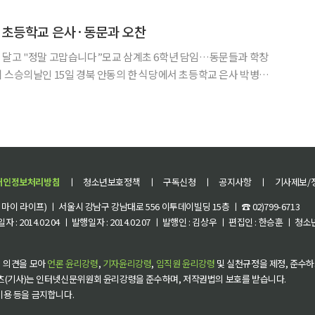
날 깜짝 이벤트였다. 이투데이 취재를 종합하면, 오산 세교 공립 물빛나래유치원
 초등학교 은사·동문과 오찬
 달고 "정말 고맙습니다”모교 삼계초 6학년 담임…동문들과 학창
찬을 함께했다. 안귀령 대통령실 부대변인은 이날
서면브리핑을 통해 이 대통령의 오찬 일정을 공개했다. 이 대통령은 이날 낮 안동의 한
개인정보처리방침
ㅣ
청소년보호정책
ㅣ
구독신청
ㅣ
공지사항
ㅣ
기사제보/
이 라이프) ㅣ 서울시 강남구 강남대로 556 이투데이빌딩 15층 ㅣ ☎ 02)799-6713
 : 2014.02.04 ㅣ 발행일자 : 2014.02.07 ㅣ 발행인 : 김상우 ㅣ 편집인 : 한승훈 ㅣ
 의견을 모아
언론 윤리강령
,
기자윤리강령
,
임직원 윤리강령
및 실천규정을 제정, 준수하
츠(기사)는 인터넷신문위원회 윤리강령을 준수하며, 저작권법의 보호를 받습니다.
 이용 등을 금지합니다.