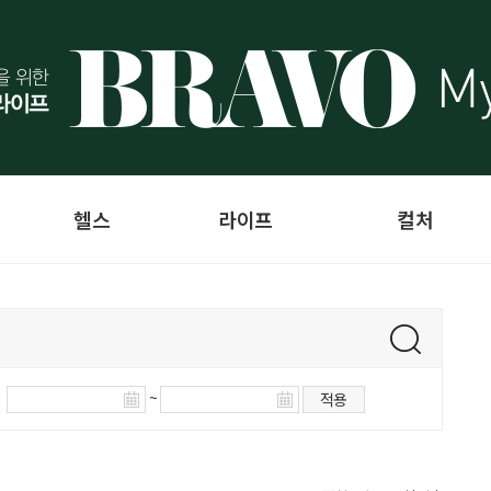
헬스
라이프
컬처
~
적용