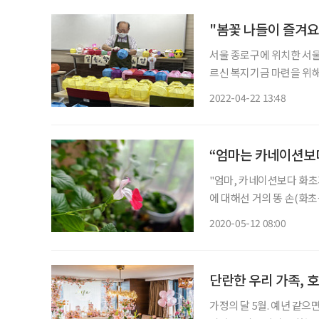
"봄꽃 나들이 즐겨요
서울 종로구에 위치한 서
르신 복지기금 마련을 위해 
라, 좋아’를 진행하고 있
2022-04-22 13:48
로 한 ‘등 축제’라는 이름
“엄마는 카네이션보다
"엄마, 카네이션보다 화초가 좋을 것 같아서." 딸들은
에 대해선 거의 똥 손(화초
식물에 공들이는 걸 보고 
2020-05-12 08:00
표현을 과하게 했는지 몇
단란한 우리 가족, 
가정의 달 5월. 예년 같