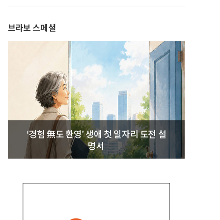
브라보 스페셜
‘경험 無도 환영’ 생애 첫 일자리 도전 설
명서