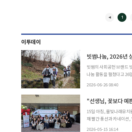
1
이투데이
빗썸나눔, 2026년
빗썸의 사회공헌 브랜드 빗
나눔 활동을 펼쳤다고 26
을 바탕으로, 단순 기부를
2026-06-26 08:40
이행하고 있다. 올해 상반
◀
15일 아침, 물빛나래유치원 주차장
채 빨간 풍선과 카네이션,
있었다. 교사들이 출근하기
2026-05-15 16:14