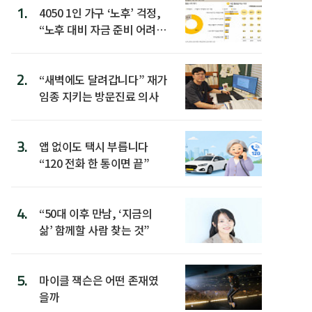
1.
4050 1인 가구 ‘노후’ 걱정,
“노후 대비 자금 준비 어려
워”
2.
“새벽에도 달려갑니다” 재가
임종 지키는 방문진료 의사
3.
앱 없이도 택시 부릅니다
“120 전화 한 통이면 끝”
4.
“50대 이후 만남, ‘지금의
삶’ 함께할 사람 찾는 것”
5.
마이클 잭슨은 어떤 존재였
을까