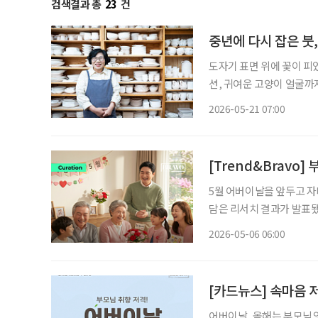
검색결과 총
23
건
중년에 다시 잡은 붓,
도자기 표면 위에 꽃이 피
션, 귀여운 고양이 얼굴까
런 시간이 반복된다. 도화
2026-05-21 07:00
입히고, 가마에 넣어 굽는
[Trend&Bravo]
5월 어버이날을 앞두고 
담은 리서치 결과가 발표됐다
2000명을 대상으로 설문
2026-05-06 06:00
(70.8%)이 압도적인 차이
[카드뉴스] 속마음 
어버이날, 올해는 부모님의