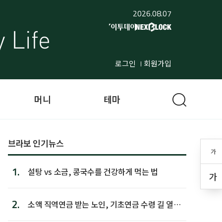
2026.08.07
로그인
회원가입
머니
테마
브라보 인기뉴스
가
1.
설탕 vs 소금, 콩국수를 건강하게 먹는 법
가
2.
소액 직역연금 받는 노인, 기초연금 수령 길 열린
다