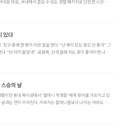
 아쉬운 마음, 국내에서 즐길 수 있는 호텔 패키지로 단란한 시간을
 게더링’ 반얀트리 클럽
실에서 돌잔치도 열고 휴식도 취할 수 있
이 있다
 친구 중에 한 명이 이런 말을 한다. “난 뿌리 있는 꽃은 안 좋아” 그
다. “넌 아직 젊었네” 공원에, 산과 들에 피는 꽃이 좋아지면 나이
면 내가 꽃을 좋아하기 시작한 때는 30대 후반부터니 그때부터 이미
어느 정도는 수긍이 간다. 내가 들
 스승의 날
됐지만 동네 복지관에서 '할머니 학생들'에게 영어를 가르치고 있
승의 날과는 연이 이어진다. 가르치는 할머니들보다 나이는 어려도 스
 다양하게 고마움을 표시하신다. 떡을 싸다 주시는 분, 참기름병
양강장제 한 병을 교탁에 올려놓는 분 등 참으로 정이 넘치는 현장이