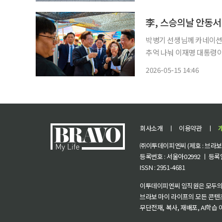
의 
李, 스승의날 안동서
박병기 선생님께 카네이션
추억 나눠 이재명 대통령이 스승의날인 15일 경북 안동의 한 식당에서 초등학교 은사 박병기
선생님과 삼계초등학교 동문들을 만나 오
2026-05-15 14:46
회사소개
ㅣ
이용약관
ㅣ
㈜이투데이피엔씨 (제호 : 브라보 마
등록번호 : 서울아02992 ㅣ 등록일자
ISSN : 2951-4681
이투데이피엔씨 임직원은 모두의
브라보 마이 라이프의 모든 콘텐
무단전재, 복사, 재배포, AI학습