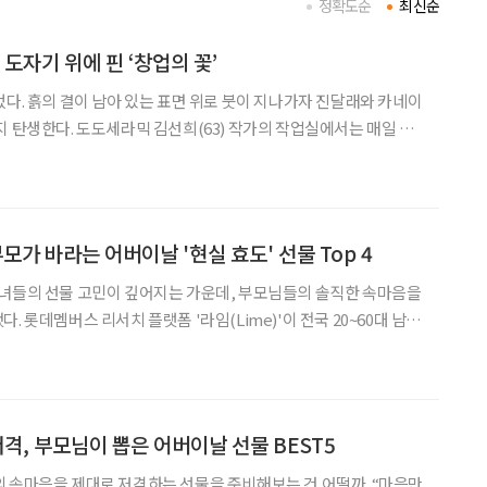
정확도순
최신순
 도자기 위에 핀 ‘창업의 꽃’
었다. 흙의 결이 남아 있는 표면 위로 붓이 지나가자 진달래와 카네이
지 탄생한다. 도도세라믹 김선희(63) 작가의 작업실에서는 매일 이
지처럼 하얀 초벌 도자기를 들여와 그 위에 그림을 그리고, 유약을
다. 이렇게 탄생한 도자기들은 온라인 플랫폼 아이디어스
 부모가 바라는 어버이날 '현실 효도' 선물 Top 4
자녀들의 선물 고민이 깊어지는 가운데, 부모님들의 솔직한 속마음을
. 롯데멤버스 리서치 플랫폼 '라임(Lime)'이 전국 20~60대 남녀
조사를 실시한 결과에 따르면, 부모님이 받고 싶은 선물 1위는 용돈
로 차지했다. 이어 의류(25.1%
저격, 부모님이 뽑은 어버이날 선물 BEST5
 속마음을 제대로 저격하는 선물을 준비해보는 건 어떨까. “마음만