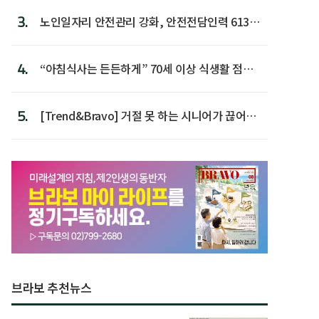
3.
노인일자리 안전관리 강화, 안전전담인력 613명
첫 배치
4.
“아침식사는 든든하게” 70세 이상 식생활 점수
가장 높아
5.
[Trend&Bravo] 거절 못 하는 시니어가 끊어야
할 행동 5
브라보 추천뉴스