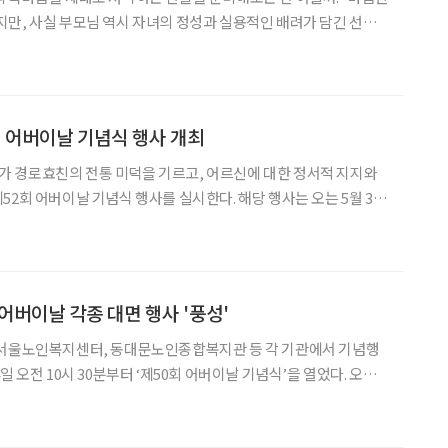
만, 사실 부모님 역시 자녀의 정성과 실용적인 배려가 담긴 선물
. 롯데멤버스의 자체 리서치 플랫폼 ‘라임(Lime)’이 전국 20~60
으로 진행한 어버이날 선물 관련
회 어버이날 기념식 행사 개최
 경로효친의 전통 미덕을 기르고, 어르신에 대한 정서적 지지와
이날 기념식 행사를 실시한다. 해당 행사는 오는 5월 3일
터 오후 2시까지 서울 장충체육관(서울 중구 장충동 동호로 241)에
 예정이다. 식전 행사와 기념식 1부, 기념식 2부 순으로
. 어버이날 각종 대면 행사 '풍성'
 서울노인복지센터, 동대문노인종합복지관 등 각 기관에서 기념행
효행을 실천한 효행자, 어려운 여건 속에서도 자녀를 키워낸 장한
인식 개선에 기여한 단체 등 시민 표창 수상자들에 존경