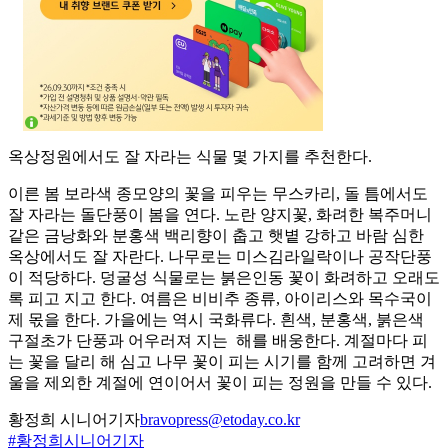
옥상정원에서도 잘 자라는 식물 몇 가지를 추천한다.
이른 봄 보라색 종모양의 꽃을 피우는 무스카리, 돌 틈에서도
잘 자라는 돌단풍이 봄을 연다. 노란 양지꽃, 화려한 복주머니
같은 금낭화와 분홍색 백리향이 춥고 햇볕 강하고 바람 심한
옥상에서도 잘 자란다. 나무로는 미스김라일락이나 공작단풍
이 적당하다. 덩굴성 식물로는 붉은인동 꽃이 화려하고 오래도
록 피고 지고 한다. 여름은 비비추 종류, 아이리스와 목수국이
제 몫을 한다. 가을에는 역시 국화류다. 흰색, 분홍색, 붉은색
구절초가 단풍과 어우러져 지는 해를 배웅한다. 계절마다 피
는 꽃을 달리 해 심고 나무 꽃이 피는 시기를 함께 고려하면 겨
울을 제외한 계절에 연이어서 꽃이 피는 정원을 만들 수 있다.
황정희 시니어기자
bravopress@etoday.co.kr
#황정희시니어기자