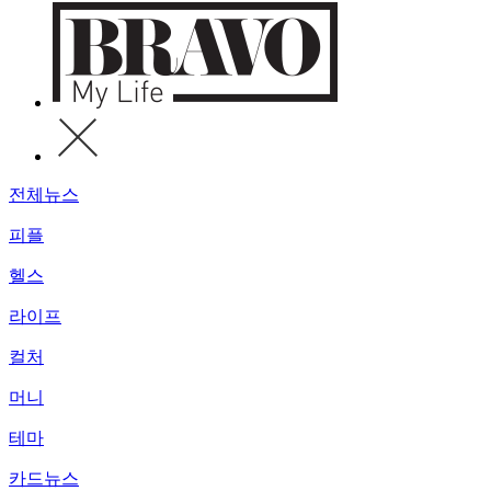
전체뉴스
피플
헬스
라이프
컬처
머니
테마
카드뉴스