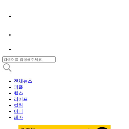
전체뉴스
피플
헬스
라이프
컬처
머니
테마