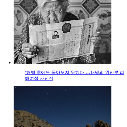
‘해방 후에도 돌아오지 못했다’…13명의 위안부 피
해여성 사진전