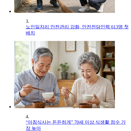
3.
노인일자리 안전관리 강화, 안전전담인력 613명 첫
배치
4.
“아침식사는 든든하게” 70세 이상 식생활 점수 가
장 높아