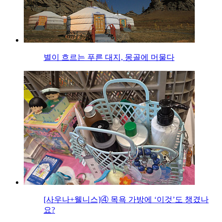
별이 흐르는 푸른 대지, 몽골에 머물다
[사우나+웰니스]④ 목욕 가방에 ‘이것’도 챙겼나
요?