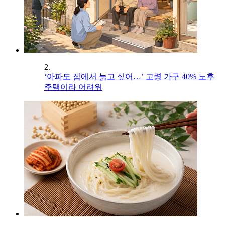
2.
‘아파도 집에서 늙고 싶어…’ 고령 가구 40% 노후
주택이라 어려워