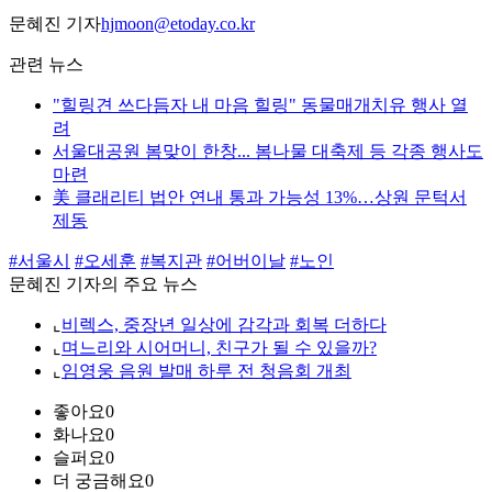
문혜진 기자
hjmoon@etoday.co.kr
관련 뉴스
"힐링견 쓰다듬자 내 마음 힐링" 동물매개치유 행사 열
려
서울대공원 봄맞이 한창... 봄나물 대축제 등 각종 행사도
마련
美 클래리티 법안 연내 통과 가능성 13%…상원 문턱서
제동
#서울시
#오세훈
#복지관
#어버이날
#노인
문혜진 기자의 주요 뉴스
⌞
비렉스, 중장년 일상에 감각과 회복 더하다
⌞
며느리와 시어머니, 친구가 될 수 있을까?
⌞
임영웅 음원 발매 하루 전 청음회 개최
좋아요
0
화나요
0
슬퍼요
0
더 궁금해요
0