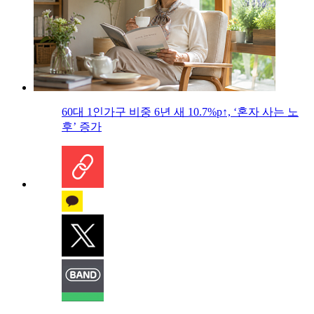
60대 1인가구 비중 6년 새 10.7%p↑, ‘혼자 사는 노
후’ 증가