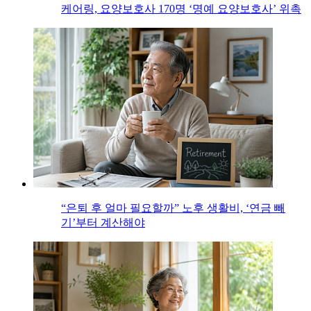
케어링, 요양보호사 170명 ‘명예 요양보호사’ 위촉
“은퇴 후 얼마 필요할까” 노후 생활비, ‘연금 빼
기’부터 계산해야