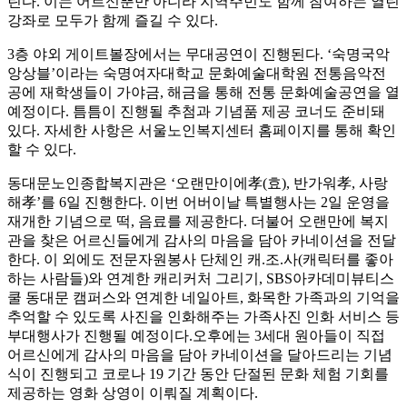
린다. 이는 어르신뿐만 아니라 지역주민도 함께 참여하는 열린
강좌로 모두가 함께 즐길 수 있다.
3층 야외 게이트볼장에서는 무대공연이 진행된다. ‘숙명국악
앙상블’이라는 숙명여자대학교 문화예술대학원 전통음악전
공에 재학생들이 가야금, 해금을 통해 전통 문화예술공연을 열
예정이다. 틈틈이 진행될 추첨과 기념품 제공 코너도 준비돼
있다. 자세한 사항은 서울노인복지센터 홈페이지를 통해 확인
할 수 있다.
동대문노인종합복지관은 ‘오랜만이에孝(효), 반가워孝, 사랑
해孝’를 6일 진행한다. 이번 어버이날 특별행사는 2일 운영을
재개한 기념으로 떡, 음료를 제공한다. 더불어 오랜만에 복지
관을 찾은 어르신들에게 감사의 마음을 담아 카네이션을 전달
한다. 이 외에도 전문자원봉사 단체인 캐.조.사(캐릭터를 좋아
하는 사람들)와 연계한 캐리커처 그리기, SBS아카데미뷰티스
쿨 동대문 캠퍼스와 연계한 네일아트, 화목한 가족과의 기억을
추억할 수 있도록 사진을 인화해주는 가족사진 인화 서비스 등
부대행사가 진행될 예정이다.오후에는 3세대 원아들이 직접
어르신에게 감사의 마음을 담아 카네이션을 달아드리는 기념
식이 진행되고 코로나 19 기간 동안 단절된 문화 체험 기회를
제공하는 영화 상영이 이뤄질 계획이다.