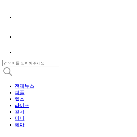
전체뉴스
피플
헬스
라이프
컬처
머니
테마