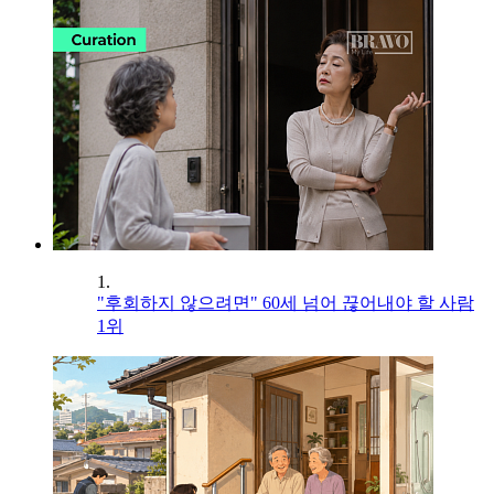
1.
"후회하지 않으려면" 60세 넘어 끊어내야 할 사람
1위