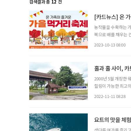
검색결과 총
12
건
[카드뉴스] 온 
농작물을 수확하는 가을에는 다양
복으로 배를 채우는 건 어떨까? 안흥찐빵축제 10월15일까지
국민 간식이자 안흥 
2023-10-13 08:00
겨보자. 세종대왕과
홀과 홀 사이, 
2000년 5월 개장한 
힐링이 가능한 최고의 
고 도는, 그야말로 원더풀
2022-11-11 08:28
는 방콕에서 치앙마이
요트의 맛을 체
색다른 여가를 즐기고 싶은 시