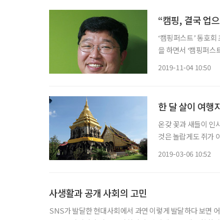
“캠핑, 결국 업
‘캠핑퍼스트’ 동호회
을 하면서 ‘캠핑퍼스
운영진 등으로 함께 활동해왔다. “2002년에 아웃도어 활동
2019-11-04 10:50
형, 동생하는 사이로
한 달 살이 여행
온갖 꽃과 새들이 인사
것은 놀랍게도 쥐가 
로 향하고 기타를 맨
2019-03-06 10:52
경. 오늘은 숙소 바로
사생활과 공개 사회의 고민
SNS가 발달한 현대사회에서 과연 이렇게 발달하다 보면 어