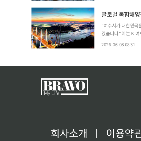
까지다. 체험 
글로벌 복합해양
"여수시가 대한민국을
겠습니다." 이는 K-여행 성지, 전남도여수가 2026 여수세계섬박람회를 계기로 글로벌 복합
해양관광도시로 거듭난다고 8일 밝혔다. 개막 석
2026-06-08 08:31
시를 연결하는 새로운
회사소개
ㅣ
이용약