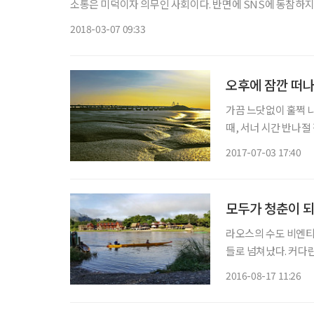
소통은 미덕이자 의무인 사회이다. 반면에 SNS에 동참하지
급을 받는 사회이다. 본인이 원하지도 않았는데 초대된 단체
2018-03-07 09:33
오후에 잠깐 떠
가끔 느닷없이 훌쩍 
때, 서너 시간 반나절
도 식히며 사진도 담고 조금
2017-07-03 17:40
경인 아라뱃길이 서해
모두가 청춘이 되
라오스의 수도 비엔티
들로 넘쳐났다. 커다
그려진 바지에 쪼리를
2016-08-17 11:26
이나 카약 등 액티비
상