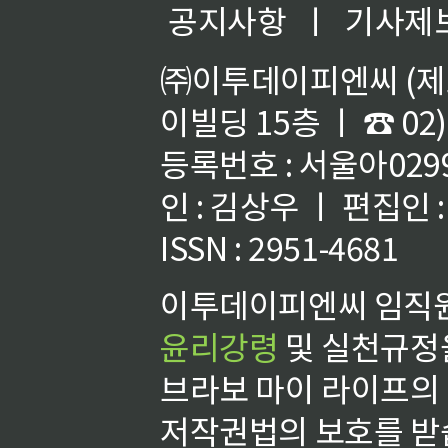
공지사항
ㅣ
기사제
㈜이투데이피엔씨 (제호
이빌딩 15층 ㅣ ☎ 02)
등록번호 : 서울아02992
인 : 김상우 ㅣ 편집인
ISSN : 2951-4681
이투데이피엔씨 임직원
윤리강령
및 실천규정을
브라보 마이 라이프의
저작권법의 보호를 받