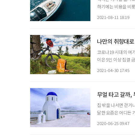
하기에는 비용을 비롯
이용료 등 부대비용도 만
2021-08-11 18:19
나만의 취향대로 
코로나19 시대의 여가
이은 5인 이상 집결 
꾸리거나, 홀로 자연
2021-04-30 17:45
고 있다. 최근에는 캠
무얼 타고 갈까,
집 밖을 나서면 걷거
달한 요즘은 어디든 가
엔 비행기나 기차, 
2020-06-25 09:47
동안 누가 뭐래도 여행