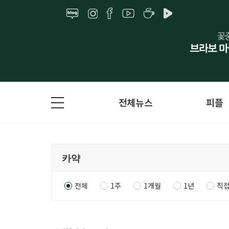
전체뉴스
피플
전체
1주
1개월
1년
직