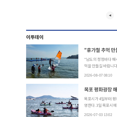
이투데이
"휴가철 추억 만
"남도의 청정바다 해
억을 만들길 바랍니다." 전남 광주통합특별시가 본격적인 여름 휴가철을 맞아 지역 
시·군 50개 해수욕
2026-08-07 08:10
목포 평화광장 해
목포시가 4일부터 평
영한다. 3일 목포시에 따르면 '2026 평화광장 해양레저 무료체험교실'은 전라남도와 목포시
가 주최하고 한국해양
2026-07-03 13:02