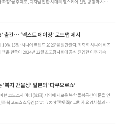
 확장’을 주제로, 디지털 전환 시대의 헬스케어 산업 방향과 시니
의하기 위해 마련됐다. 심포지엄에 참여한 기업들은 대부분 한국에
케어 생태계 속에서 협업 중으로, 한국에자이의 인지기능 검사 솔
6’ 출간… ‘넥스트 에이징’ 로드맵 제시
0월 15일 ‘시니어 트렌드 2026’을 발간한다. 최학희 시니어 비즈
 책은 한국이 2024년 12월 초고령사회에 공식 진입한 이후 가속되
I 시대 ‘넥스트 에이징’ 전략을 체계화했다. 전반부는 베이비
션’으로 규정하고 은퇴 리스크 구간 관리
 ‘복지 만물상’ 일본의 ‘다쿠요로쇼’
이타마현 코노스시 미타(箕田) 지역에 새로운 복합 돌봄공간이 문을 연
인홈 북코노스 쇼유엔(北こうのす翔裕園)’. 고령자 요양시설과 데
이들과 청년, 육아세대가 자연스럽게 드나들 수 있도록 설계된 이
(다쿠요로쇼, 이하 유아·노인 돌봄시설로 표기)’라 불리는 제도