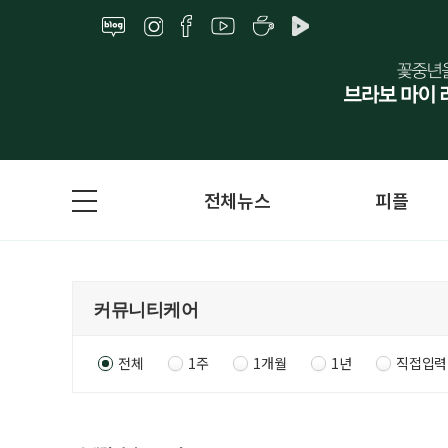
전체뉴스
피플
전체
1주
1개월
1년
직접입력