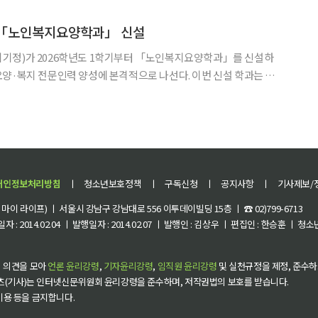
병원장과 대한외과학회 이사장 등을 역임하며 국가적 의료 위기 상
 「노인복지요양학과」 신설
기정)가 2026학년도 1학기부터 「노인복지요양학과」를 신설하
양·복지 전문인력 양성에 본격적으로 나선다. 이번 신설 학과는 사
등 현장 밀착형·자격 연계형 교육과정을 통해 ‘자격과 학위를 함께 얻
는 실용 중심 학과’로 자리매김할 전망이다. 노인복지요양학과는 총 3개의 하위 과정을
개인정보처리방침
ㅣ
청소년보호정책
ㅣ
구독신청
ㅣ
공지사항
ㅣ
기사제보/
이 라이프) ㅣ 서울시 강남구 강남대로 556 이투데이빌딩 15층 ㅣ ☎ 02)799-6713
 : 2014.02.04 ㅣ 발행일자 : 2014.02.07 ㅣ 발행인 : 김상우 ㅣ 편집인 : 한승훈 ㅣ
 의견을 모아
언론 윤리강령
,
기자윤리강령
,
임직원 윤리강령
및 실천규정을 제정, 준수하
츠(기사)는 인터넷신문위원회 윤리강령을 준수하며, 저작권법의 보호를 받습니다.
 이용 등을 금지합니다.