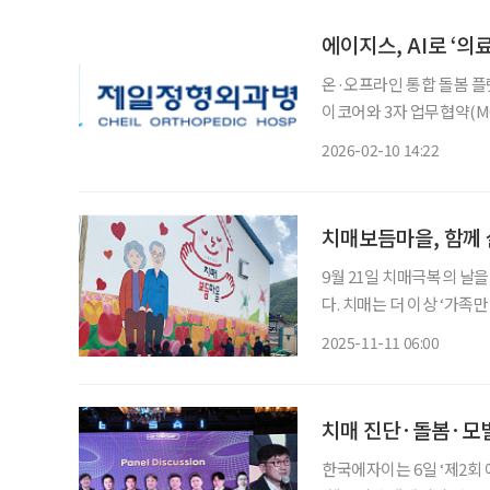
에이지스, AI로 ‘의
온·오프라인 통합 돌봄 
이코어와 3자 업무협약(MO
통합 돌봄 운영 모델’을 본격 구축한다. 협약의 핵심은 의료
2026-02-10 14:22
돌봄 현장으로 확장하고, 
치매보듬마을, 함께
9월 21일 치매극복의 날을
다. 치매는 더 이상 ‘가족만의 문제’가 아니다. 지역과 이웃이 함께 보듬을 때, 치매 환자는 일
상 속에서 존엄을 유지하며 
2025-11-11 06:00
경개선, 예방 프로그램을 
치매 진단·돌봄·모
한국에자이는 6일 ‘제2회