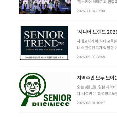
‘헬스케어 생태계의 연결과
어 헬스케어의 미래를 논
2025-11-07 07:00
자이가 구축하고 있는 헬스
‘시니어 트렌드 202
시대고시기획(시대교육)이 1
니스 컨설턴트가 집필한 이
는 인구구조 전환을 배경으로, A
2025-09-30 08:48
붐 세대를 ‘리셋 제너레이
지역주민 모두 모이는
오는 9월 1일, 일본 사
다. 시설명은 ‘특별양로노
이서비스에 더해, 지역 아
2025-08-01 10:27
공간은 일본에서 ‘宅幼老所