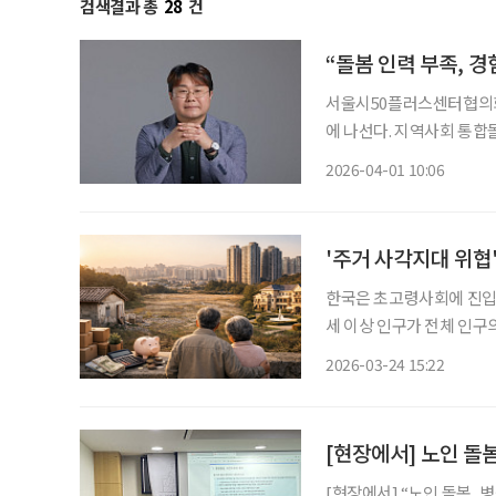
검색결과 총
28
건
“돌봄 인력 부족, 
서울시50플러스센터협의회
에 나선다. 지역사회 통합
의 경험과 역량을 돌봄 현
2026-04-01 10:06
'주거 사각지대 위협
한국은 초고령사회에 진입하
세 이상 인구가 전체 인구
했지만 이들이 선택할 수 
2026-03-24 15:22
중산층 고령자가 기존 정책
[현장에서] 노인 돌
[현장에서] “노인 돌봄, 병원에서