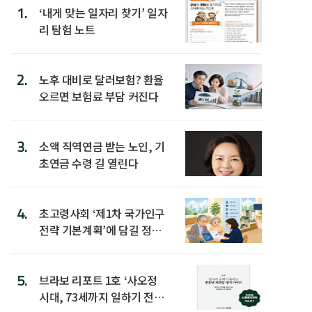
1.
‘내게 맞는 일자리 찾기’ 일자
리 탐험 노트
2.
노후 대비로 달러보험? 환율
오르면 보험료 부담 커진다
3.
소액 직역연금 받는 노인, 기
초연금 수령 길 열린다
4.
초고령사회 ‘제1차 국가인구
전략 기본계획’에 담길 정책
은
5.
브라보 리포트 1호 ‘사오정
시대, 73세까지 일하기 전략’