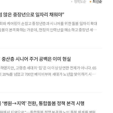
정확도순
최신순
경험 많은 중장년으로 일자리 채워야”
와 케어링이 손잡고 중장년층과 시니어를 위한 돌봄 일자리 확대
돌봄이 본격화하는 가운데, 현장의 인력난을 해소하고 중장년 세대
장으로 연결하겠다는 취지다. 두 단체는 지난 31일 이를 위해 업무협
약(MOU)을 체결했다고 밝혔다. 이 사업의 핵심 역할을 맡고 있는 조한종 서울시5
' 중산층 시니어 주거 공백은 이미 현실
였지만, 고령층 세대의 ‘집’은 더 이상 당연한 전제가 아니다. 65
의 20%를 넘었고 700만 베이비부머 세대가 노년을 맞이하기 시작
있는 주거 유형은 사실상 없다. 특히 자산은 있지만 소득이 제한적인
 틀에서 벗어나며 ‘주거 사각지대’로 떠오르고 있
봄 ‘병원→지역’ 전환, 통합돌봄 정책 본격 시행
 지역으로”…통합돌봄 정책 본격화 노인 돌봄 체계를 병원