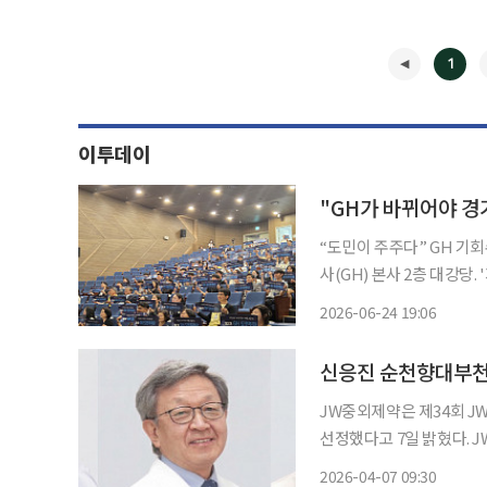
1
이투데이
“도민이 주주다” GH 기회수도파트너스 2기 
사(GH) 본사 2층 대강당
앞 객석은 단순한 행사 참석
2026-06-24 19:06
원진을 마주보고 앉았다. 
◀
신응진 순천향대부천병
JW중외제약은 제34회 
선정했다고 7일 밝혔다. JW중외박애상은 사회에서 박애정신을 구현하고 있는 의료인을 발
굴하기 위해 JW중외제약과
2026-04-07 09:30