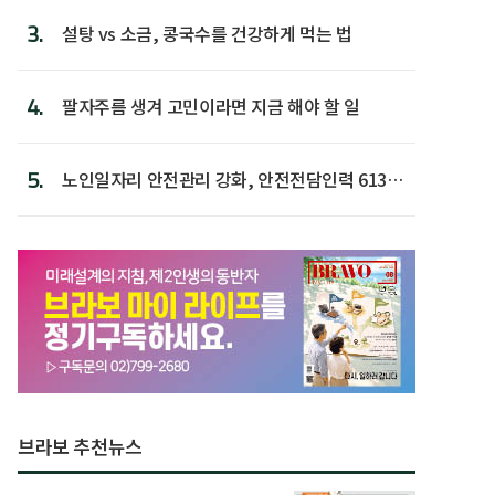
3.
설탕 vs 소금, 콩국수를 건강하게 먹는 법
4.
팔자주름 생겨 고민이라면 지금 해야 할 일
5.
노인일자리 안전관리 강화, 안전전담인력 613명
첫 배치
브라보 추천뉴스