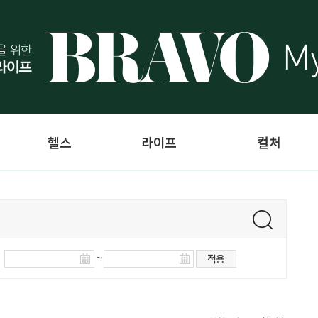
헬스
라이프
컬처
~
적용