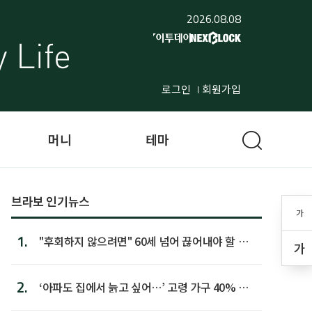
2026.08.08
로그인
회원가입
머니
테마
브라보 인기뉴스
가
1.
"후회하지 않으려면" 60세 넘어 끊어내야 할 사
가
람 1위
2.
‘아파도 집에서 늙고 싶어…’ 고령 가구 40% 노
후 주택이라 어...