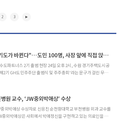
2
3
"GH가 바뀌어야 경기도가 바뀐다"…도민 100명, 사장 앞에 직접 앉았다
출범 현장 24일 오후 2시, 수원 경기주택도시공
. '제2기 GH도민주주단 출범식 및 주주총회'라는 문구가 걸린 무대
자들의 자리가 아니었다. 손팻말을 든 도민 100명이 GH 사장과 임
위촉장을 받은 뒤 박수를 치고 사진을 찍으면 끝
▶
원 교수, ‘JW중외박애상’ 수상
JW중외박애상 수상자로 신응진 순천향대학교 부천병원 외과 교수를
 대한병원협회가 공동으로 제정한 상으로 올해 34회를 맞는다. 신