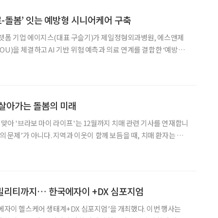
료-돌봄’ 잇는 예방형 시니어케어 구축
플랫폼 기업 에이지스(대표 구슬기)가 제일정형외과병원, 에스앤제
U)을 체결하고 AI 기반 위험 예측과 의료 연계를 결합한 ‘예방형
기관의 재활·운동 전문성을 지역
통증·수면·활동량·보행 상태 등 일상 지표에서 위험
 살아가는 돌봄의 미래
 맞아 '브라보 마이 라이프'는 12월까지 치매 관련 기사를 연재합니
살아갈 수 있다. 주민이 주체가 되어 치매 이해 교육, 가족 지원, 환
함께 운영하는 ‘치매보듬마을’은 그
빌리티까지… 한국에자이 +DX 심포지엄
 에자이 헬스케어 생태계+DX 심포지엄’을 개최했다. 이번 행사는