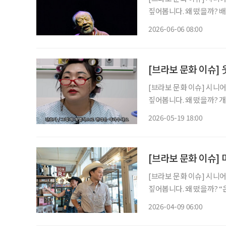
짚어봅니다. 왜 떴을까? 배우 신구는 1936년생으로 올해 89세다. 그는 ‘현역 최고령 배우’라
는 타이틀을 갖고 있다. 구
2026-06-06 08:00
친 뒤, 오는 7월부터는 연
[브라보 문화 이슈]
[브라보 문화 이슈] 시니
짚어봅니다. 왜 떴을까? 개그우먼 이수지가 유튜브 채널 ‘핫이슈지’를 통해 사회 풍자형 캐릭
터 콘텐츠를 선보이며 화제
2026-05-19 18:00
한 ‘실버전성시대’ 시리즈에
[브라보 문화 이슈] 
[브라보 문화 이슈] 시니
짚어봅니다. 왜 떴을까? “은퇴 후 미국 텍사스에서 살고 싶다.” 배우 이서진의 이 한마디가 화
제를 모았다. 넷플릭스 예
2026-04-09 06:00
을 드러냈다. 낯선 지역이