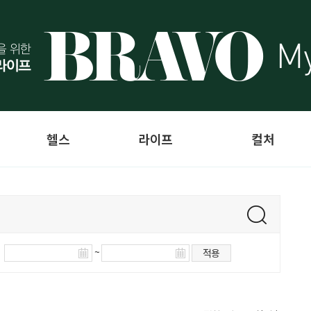
헬스
라이프
컬처
~
적용