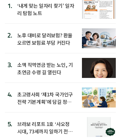
1.
‘내게 맞는 일자리 찾기’ 일자
리 탐험 노트
2.
노후 대비로 달러보험? 환율
오르면 보험료 부담 커진다
3.
소액 직역연금 받는 노인, 기
초연금 수령 길 열린다
4.
초고령사회 ‘제1차 국가인구
전략 기본계획’에 담길 정책
은
5.
브라보 리포트 1호 ‘사오정
시대, 73세까지 일하기 전략’