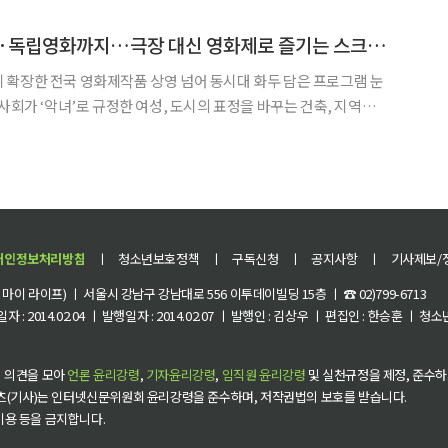
 애절한 감성에 정해인의 담백한 음색이 더
음악부터 여성·건축·독립영화까지…극장 대신 영화제로 즐기는 스크린 여행[주말&]
확장한 전국 영화제작품 상영 넘어 동시대 화두 담은 프로그램 눈
아 숨 쉬는 곳. 바로 영화제다. 올해 늦여름과 초가을 사이에 진행되
는 다르지만 익숙한 제도와 규범의 바깥에 놓인 사람
개인정보처리방침
ㅣ
청소년보호정책
ㅣ
구독신청
ㅣ
공지사항
ㅣ
기사제보/
이 라이프) ㅣ 서울시 강남구 강남대로 556 이투데이빌딩 15층 ㅣ ☎ 02)799-6713
 : 2014.02.04 ㅣ 발행일자 : 2014.02.07 ㅣ 발행인 : 김상우 ㅣ 편집인 : 한승훈 ㅣ
 의견을 모아
언론 윤리강령
,
기자윤리강령
,
임직원 윤리강령
및 실천규정을 제정, 준수하
츠(기사)는 인터넷신문위원회 윤리강령을 준수하며, 저작권법의 보호를 받습니다.
 이용 등을 금지합니다.