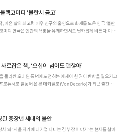
 블랙코미디 ‘불란서 금고’
작, 아흔 살의 최고령 배우 신구의 출연으로 화제를 모은 연극 ‘불란
블랙코미디 연극은 인간의 욕망을 유쾌하면서도 날카롭게 비튼다. 이
돌아보는 시간을 갖게 하는 작품이다. ◇공연 소개 일정 5월
31일까지 장소 NOL 서경스퀘어 연출 장진 출연 •
 사로잡은 책, ‘오십이 넘어도 괜찮아’
’을 둘러싼 오래된 통념에 도전하는 에세이 한 권이 반향을 일으키고
프로듀서로 활동해 온 본 데카를로(Von Decarlo)가 최근 출간한
Fine Over Fifty)’는 노화를 쇠퇴나 상실이 아닌, 성찰과 확장의
 말 출간된 이 책은 제목만 놓
영된 중장년 세대의 불안
상사’와 ‘서울 자가에 대기업 다니는 김 부장 이야기’는 현재를 살아