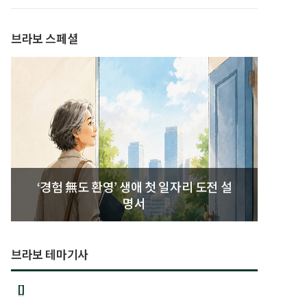
발간
브라보 스페셜
‘경험 無도 환영’ 생애 첫 일자리 도전 설
명서
브라보 테마기사
[]