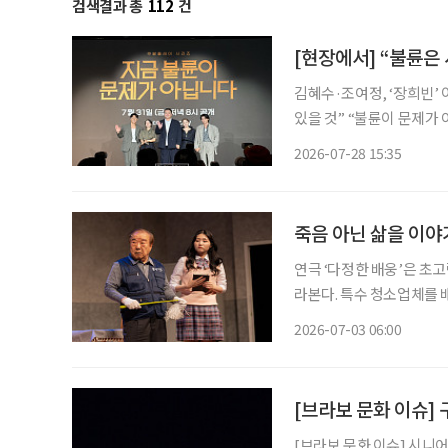
검색결과 총
112
건
[현장에서] “불륜은
김혜수·조여정, ‘장희빈’ 이후 24년 만에 재회 이창희
있을 것” “불륜이 문제가 아니라면 도대체 무엇이 문제일까?” 완벽해 보이던 두 가족의 일상
이 불륜설을 시작으로 걷잡
2026-07-28 15:35
피 아래 욕망과 결핍을 감
죽음 아닌 삶을 이야기
연극 ‘다정한 배웅’은 초고
라본다. 특수 청소업체를
다. 관객은 ‘나는 어떤 마지막을 맞이할까, 그리고 남겨진 사람들은 어떤 시간을 견뎌낼까’ 스
2026-07-03 06:00
스로에게 묻게 된다. 죽음
[브라보 문화 이슈]
[브라보 문화 이슈] 시니