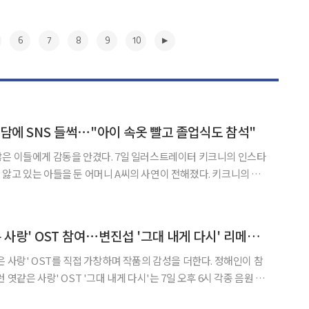
6
7
8
9
10
미담에 SNS 들썩⋯"아이 속옷 빨고 졸업식도 참석"
을 안겼다. 7일 일러스트레이터 키크니의 인스타
 있는 아들을 둔 어머니 A씨의 사연이 전해졌다. 키크니의 그
아들이 근육병으로 인해 초등학교 4학년 때부터 휠체어를 타게 됐다
 “처음 등교 하는 날 저와 아들이 얼마나 긴장하고 걱정했는지 모
▶
정해인, '이런 엿같은 사랑' OST 참여⋯변진섭 '그대 내게 다시' 리메이크
랑' OST를 직접 가창하며 작품의 감성을 더한다. 정해인이 참
엿같은 사랑' OST '그대 내게 다시'는 7일 오후 6시 각종 음원 플