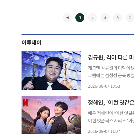
1
2
3
4
5
이투데이
김규원, 격이 다른 
개그맨 김규원의 미담이 많은 이들에게 감동
그램에는 선청성 근육병을 앓고
림을 통해 A씨는 자신의 
2026-08-07 18:53
고 전했다. A씨는
◀
배우 정해인이 '이런 엿같은 사
여한 넷플릭스 시리즈 '이런 
랫폼을 통해 공개된다. '그대 내게 다시'는 1992년 발표된 변진섭의 대표곡을 새롭게 리메이
2026-08-07 11:07