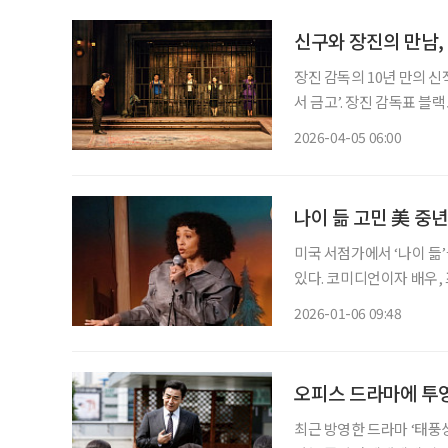
신구와 장진의 만남,
장진 감독의 10년 만의 신
서 금고’. 장진 감독표 
봄, 실컷 웃으며 그 속에서 나를 
2026-04-05 06:00
나이 듦 고민 美 중년
미국 서점가에서 ‘나이 듦
있다. 코미디언이자 배우, 
신간 ‘오십이 넘어도 괜찮아(
2026-01-06 09:48
여정이라고 말한다. 지난해
오피스 드라마에 투
최근 방영한 드라마 ‘태풍