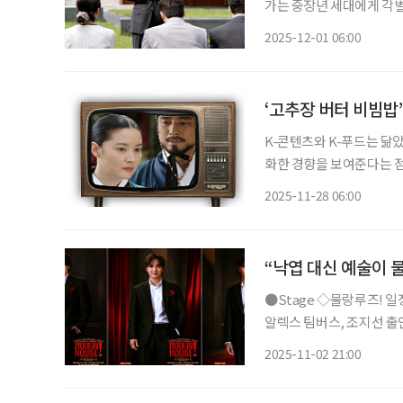
가는 중장년 세대에게 각별
장년 세대가 느끼는 성공 가치관의 
2025-12-01 06:00
아진다 박찬욱 감독의 영화 
‘고추장 버터 비빔밥’
K-콘텐츠와 K-푸드는 닮
화한 경향을 보여준다는 점
든 글로벌 열풍을 보면 퓨전의 시
2025-11-28 06:00
맛, K-콘텐츠 예전 어머
“낙엽 대신 예술이 
●Stage ◇물랑루즈! 일정 11월 27일 ~ 2026년 2월 22일 장소 블루스퀘어 신한카드홀 연출
알렉스 팀버스, 조지선 출연
행 신화를 새롭게 쓴 뮤지컬
2025-11-02 21:00
작으로 한 작품이다. 가난