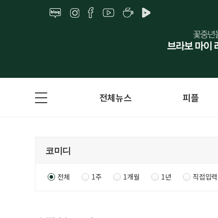
전체뉴스
피플
전체
1주
1개월
1년
직접입력